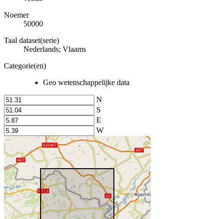
Noemer
50000
Taal dataset(serie)
Nederlands; Vlaams
Categorie(en)
Geo wetenschappelijke data
N
S
E
W