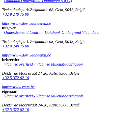
Databank Ondergrond Vlaanderen (DOV)
Technologiepark-Zwijnaarde 68
,
Gent
,
9052
,
België
+32 9 240 75 00
https://www.dov.vlaanderen.be
uitgever
Ondersteunend Centrum Databank Ondergrond Vlaanderen
Technologiepark-Zwijnaarde 68
,
Gent
,
9052
,
België
+32 9 240 75 00
https://www.dov.vlaanderen.be
beheerder
Vlaamse overheid - Vlaamse MilieuMaatschappij
Dokter de Moorstraat 24-26
,
Aalst
,
9300
,
België
+32 5 372 62 10
https://www.vmm.be
eigenaar
Vlaamse overheid - Vlaamse MilieuMaatschappij
Dokter de Moorstraat 24-26
,
Aalst
,
9300
,
België
+32 5 372 62 10