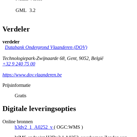
GML
3.2
Verdeler
verdeler
Databank Ondergrond Vlaanderen (DOV)
Technologiepark-Zwijnaarde 68
,
Gent
,
9052
,
België
+32 9 240 75 00
https://www.dov.vlaanderen.be
Prijsinformatie
Gratis
Digitale leveringsopties
Online bronnen
h3dv2_1_A0252_v
(
OGC:WMS
)