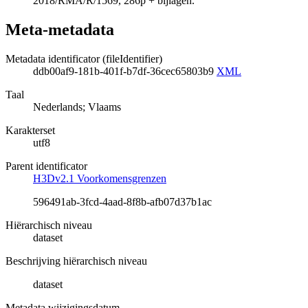
2018/RMA/R/1569, 286p + bijlagen.
Meta-metadata
Metadata identificator (fileIdentifier)
ddb00af9-181b-401f-b7df-36cec65803b9
XML
Taal
Nederlands; Vlaams
Karakterset
utf8
Parent identificator
H3Dv2.1 Voorkomensgrenzen
596491ab-3fcd-4aad-8f8b-afb07d37b1ac
Hiërarchisch niveau
dataset
Beschrijving hiërarchisch niveau
dataset
Metadata wijzigingsdatum