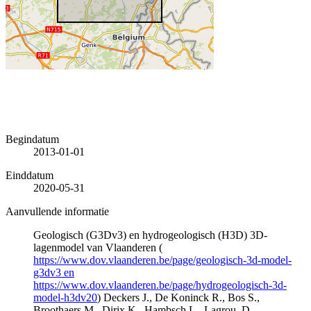
Begindatum
2013-01-01
Einddatum
2020-05-31
Aanvullende informatie
Geologisch (G3Dv3) en hydrogeologisch (H3D) 3D-
lagenmodel van Vlaanderen (
https://www.dov.vlaanderen.be/page/geologisch-3d-model-
g3dv3 en
https://www.dov.vlaanderen.be/page/hydrogeologisch-3d-
model-h3dv20
) Deckers J., De Koninck R., Bos S.,
Broothaers M., Dirix K., Hambsch L., Lagrou, D.,