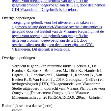
regels voor toegang en gebruik van geografische
gegevensbronnen toegevoegd aan de GDI, door deelnemers
GDI-Vlaanderen. Dit gebruik is kosteloos.
Overige beperkingen
Toegang en gebruik voor het uitvoeren van taken van
algemeen belang door niet-Vlaamse overheidsinstanties is
geregeld door het Besluit van de Vlaamse Regering met de
regels voor toegang en gebruik van geografische
gegevensbronnen toegevoegd aan de GDI, door
overheidsdiensten die geen deelnemer zijn aan GDI-
Vlaanderen. Dit gebruik is kosteloos.
Overige beperkingen
Verplicht te gebruiken referentie luidt: "Deckers J., De
Koninck R., Bos S., Broothaers M., Dirix K., Hambsch L.,
Lagrou, D., Lanckacker T., Matthijs, J., Rombaut B., Van
Baelen K. & Van Haren T., 2019. Geologisch (G3Dv3) en
hydrogeologisch (H3D) 3D-lagenmodel van Vlaanderen.
Studie uitgevoerd in opdracht van: Vlaams Planbureau voor
Omgeving (Departement Omgeving) en Vlaamse
Milieumaatschappij 2018/RMA/R/1569, 286p. + bijlagen"
Ruimtelijk schema dataset(serie)
vector