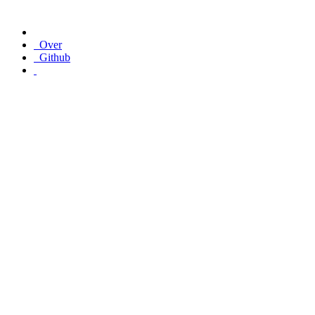
Over
Github