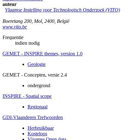
auteur
Vlaamse Instelling voor Technologisch Onderzoek (VITO)
Boeretang 200
,
Mol
,
2400
,
België
www.vito.be
Frequentie
indien nodig
GEMET - INSPIRE themes, version 1.0
Geologie
GEMET - Concepten, versie 2.4
ondergrond
INSPIRE - Spatial scope
Regionaal
GDI-Vlaanderen Trefwoorden
Herbruikbaar
Kosteloos
Vlaamse Open data