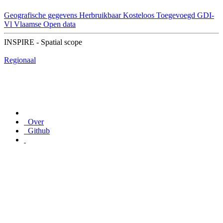
Geografische gegevens
Herbruikbaar
Kosteloos
Toegevoegd GDI-
Vl
Vlaamse Open data
INSPIRE - Spatial scope
Regionaal
Over
Github