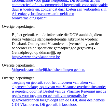
Modellicentie voor gratis hergebruik. Dit betekent dat elk
commercieel of niet-commercieel hergebruik voor onbepaalde
duur is toegelaten, zonder dat daar kosten aan verbonden zijn.
Als enige gebruiksvoorwaarde geldt een
bronvermeldingsplicht.
Overige beperkingen
Bij het gebruik van de informatie die DOV aanbiedt, dient
steeds volgende standaardreferentie gebruikt te worden:
Databank Ondergrond Vlaanderen - (vermelding van de
beheerder en de specifieke geraadpleegde gegevens) -
Geraadpleegd op dd/mm/jjjj, op
https://www.dov.vlaanderen.be
Overige beperkingen
Volgende aansprakelijkheidsbepalingen gelden.
Overige beperkingen
Toegang en gebruik voor het uitvoeren van taken van
algemeen belang, op niveau van Vlaamse overheidsinstanties
is geregeld door het Besluit van de Vlaamse Regering met de
regels voor toegang en gebruik van geografische
gegevensbronnen toegevoegd aan de GDI, door deelnemers
GDI-Vlaanderen. Dit gebruik is kosteloos.