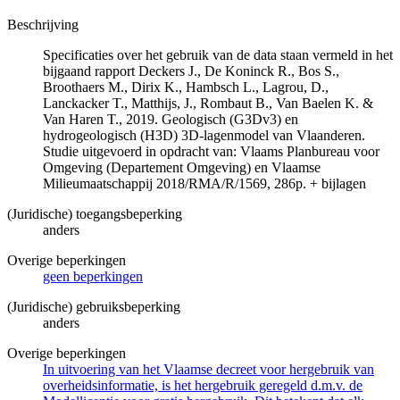
Beschrijving
Specificaties over het gebruik van de data staan vermeld in het
bijgaand rapport Deckers J., De Koninck R., Bos S.,
Broothaers M., Dirix K., Hambsch L., Lagrou, D.,
Lanckacker T., Matthijs, J., Rombaut B., Van Baelen K. &
Van Haren T., 2019. Geologisch (G3Dv3) en
hydrogeologisch (H3D) 3D-lagenmodel van Vlaanderen.
Studie uitgevoerd in opdracht van: Vlaams Planbureau voor
Omgeving (Departement Omgeving) en Vlaamse
Milieumaatschappij 2018/RMA/R/1569, 286p. + bijlagen
(Juridische) toegangsbeperking
anders
Overige beperkingen
geen beperkingen
(Juridische) gebruiksbeperking
anders
Overige beperkingen
In uitvoering van het Vlaamse decreet voor hergebruik van
overheidsinformatie, is het hergebruik geregeld d.m.v. de