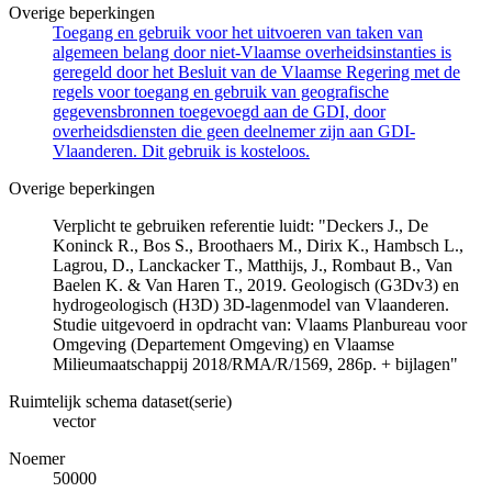
Overige beperkingen
Toegang en gebruik voor het uitvoeren van taken van
algemeen belang door niet-Vlaamse overheidsinstanties is
geregeld door het Besluit van de Vlaamse Regering met de
regels voor toegang en gebruik van geografische
gegevensbronnen toegevoegd aan de GDI, door
overheidsdiensten die geen deelnemer zijn aan GDI-
Vlaanderen. Dit gebruik is kosteloos.
Overige beperkingen
Verplicht te gebruiken referentie luidt: "Deckers J., De
Koninck R., Bos S., Broothaers M., Dirix K., Hambsch L.,
Lagrou, D., Lanckacker T., Matthijs, J., Rombaut B., Van
Baelen K. & Van Haren T., 2019. Geologisch (G3Dv3) en
hydrogeologisch (H3D) 3D-lagenmodel van Vlaanderen.
Studie uitgevoerd in opdracht van: Vlaams Planbureau voor
Omgeving (Departement Omgeving) en Vlaamse
Milieumaatschappij 2018/RMA/R/1569, 286p. + bijlagen"
Ruimtelijk schema dataset(serie)
vector
Noemer
50000