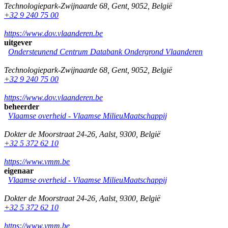
Technologiepark-Zwijnaarde 68
,
Gent
,
9052
,
België
+32 9 240 75 00
https://www.dov.vlaanderen.be
uitgever
Ondersteunend Centrum Databank Ondergrond Vlaanderen
Technologiepark-Zwijnaarde 68
,
Gent
,
9052
,
België
+32 9 240 75 00
https://www.dov.vlaanderen.be
beheerder
Vlaamse overheid - Vlaamse MilieuMaatschappij
Dokter de Moorstraat 24-26
,
Aalst
,
9300
,
België
+32 5 372 62 10
https://www.vmm.be
eigenaar
Vlaamse overheid - Vlaamse MilieuMaatschappij
Dokter de Moorstraat 24-26
,
Aalst
,
9300
,
België
+32 5 372 62 10
https://www.vmm.be