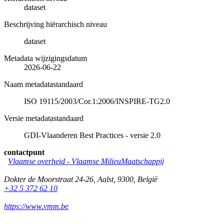
dataset
Beschrijving hiërarchisch niveau
dataset
Metadata wijzigingsdatum
2026-06-22
Naam metadatastandaard
ISO 19115/2003/Cor.1:2006/INSPIRE-TG2.0
Versie metadatastandaard
GDI-Vlaanderen Best Practices - versie 2.0
contactpunt
Vlaamse overheid - Vlaamse MilieuMaatschappij
Dokter de Moorstraat 24-26
,
Aalst
,
9300
,
België
+32 5 372 62 10
https://www.vmm.be