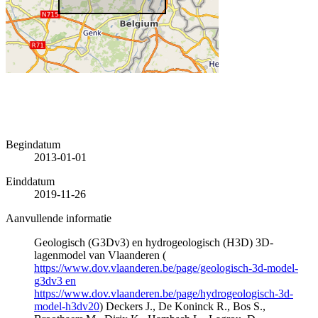
Begindatum
2013-01-01
Einddatum
2019-11-26
Aanvullende informatie
Geologisch (G3Dv3) en hydrogeologisch (H3D) 3D-
lagenmodel van Vlaanderen (
https://www.dov.vlaanderen.be/page/geologisch-3d-model-
g3dv3 en
https://www.dov.vlaanderen.be/page/hydrogeologisch-3d-
model-h3dv20
) Deckers J., De Koninck R., Bos S.,