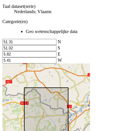
Taal dataset(serie)
Nederlands; Vlaams
Categorie(en)
Geo wetenschappelijke data
N
S
E
W