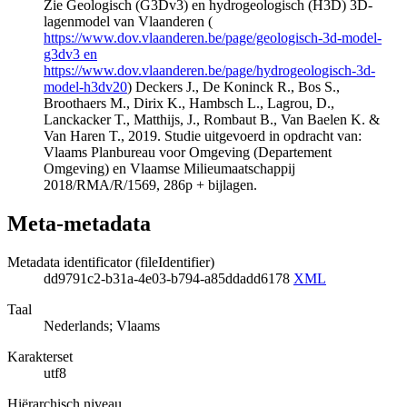
Zie Geologisch (G3Dv3) en hydrogeologisch (H3D) 3D-
lagenmodel van Vlaanderen (
https://www.dov.vlaanderen.be/page/geologisch-3d-model-
g3dv3 en
https://www.dov.vlaanderen.be/page/hydrogeologisch-3d-
model-h3dv20
) Deckers J., De Koninck R., Bos S.,
Broothaers M., Dirix K., Hambsch L., Lagrou, D.,
Lanckacker T., Matthijs, J., Rombaut B., Van Baelen K. &
Van Haren T., 2019. Studie uitgevoerd in opdracht van:
Vlaams Planbureau voor Omgeving (Departement
Omgeving) en Vlaamse Milieumaatschappij
2018/RMA/R/1569, 286p + bijlagen.
Meta-metadata
Metadata identificator (fileIdentifier)
dd9791c2-b31a-4e03-b794-a85ddadd6178
XML
Taal
Nederlands; Vlaams
Karakterset
utf8
Hiërarchisch niveau