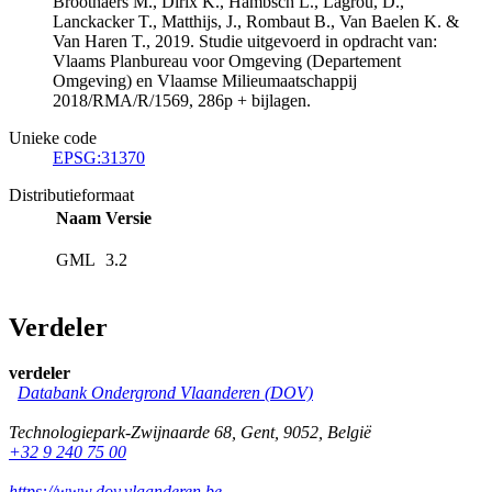
Broothaers M., Dirix K., Hambsch L., Lagrou, D.,
Lanckacker T., Matthijs, J., Rombaut B., Van Baelen K. &
Van Haren T., 2019. Studie uitgevoerd in opdracht van:
Vlaams Planbureau voor Omgeving (Departement
Omgeving) en Vlaamse Milieumaatschappij
2018/RMA/R/1569, 286p + bijlagen.
Unieke code
EPSG:31370
Distributieformaat
Naam
Versie
GML
3.2
Verdeler
verdeler
Databank Ondergrond Vlaanderen (DOV)
Technologiepark-Zwijnaarde 68
,
Gent
,
9052
,
België
+32 9 240 75 00
https://www.dov.vlaanderen.be