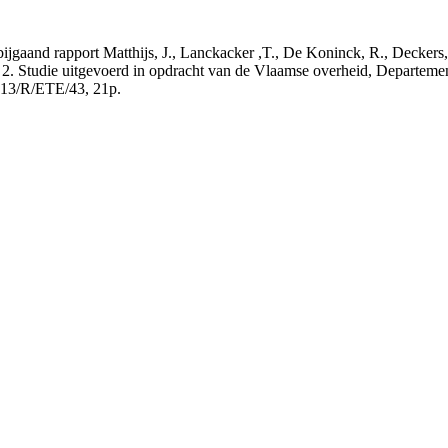
t bijgaand rapport Matthijs, J., Lanckacker ,T., De Koninck, R., Decke
 2. Studie uitgevoerd in opdracht van de Vlaamse overheid, Departeme
13/R/ETE/43, 21p.