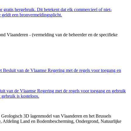
 gratis hergebruik. Dit betekent dat elk commercieel of niet-
 geldt een bronvermeldingsplicht.
ond Vlaanderen - (vermelding van de beheerder en de specifieke
et Besluit van de Vlaamse Regering met de regels voor toegang en
luit van de Vlaamse Regering met de regels voor toegang en gebruik
gebruik is kosteloos.
013. Geologisch 3D lagenmodel van Vlaanderen en het Brussels
gie, Afdeling Land en Bodembescherming, Ondergrond, Natuurlijke