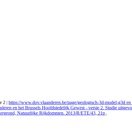
e 2 |
https://www.dov.vlaanderen.be/page/geologisch-3d-model-g3d en Ma
eren en het Brussels Hoofdstedelijk Gewest - versie 2. Studie uitgev
dergrond, Natuurlijke Rijkdommen. 2013/R/ETE/43, 21p
.