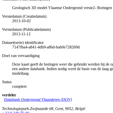
Geologisch 3D model Vlaamse Ondergrond versie2- Boringen g
Versiedatum (Creatiedatum)
2013-10-02
Versiedatum (Publicatiedatum)
2013-11-12
Dataset(serie) identificator
7147fba4-a841-4db9-a8bd-bab0e728269d
Doel van vervaardiging
Deze kaart geeft de boringen weer die gebruikt werden bij de
een andere databank. Indien nodig werd de basis van de laag g
modellaag.
Status
compleet
verdeler
Databank Ondergrond Vlaanderen (DOV)
Technologiepark-Zwijnaarde 68
,
Gent
,
9052
,
België