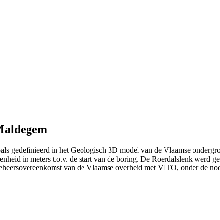
 Maldegem
als gedefinieerd in het Geologisch 3D model van de Vlaamse ondergr
eenheid in meters t.o.v. de start van de boring. De Roerdalslenk werd g
e beheersovereenkomst van de Vlaamse overheid met VITO, onder de n