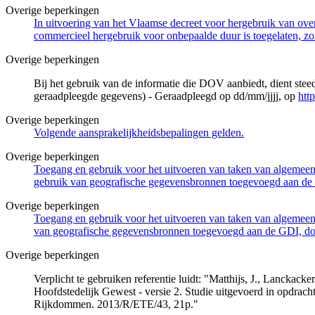
Overige beperkingen
In uitvoering van het Vlaamse decreet voor hergebruik van overh
commercieel hergebruik voor onbepaalde duur is toegelaten, zo
Overige beperkingen
Bij het gebruik van de informatie die DOV aanbiedt, dient ste
geraadpleegde gegevens) - Geraadpleegd op dd/mm/jjjj, op
htt
Overige beperkingen
Volgende aansprakelijkheidsbepalingen gelden.
Overige beperkingen
Toegang en gebruik voor het uitvoeren van taken van algemeen 
gebruik van geografische gegevensbronnen toegevoegd aan de 
Overige beperkingen
Toegang en gebruik voor het uitvoeren van taken van algemeen 
van geografische gegevensbronnen toegevoegd aan de GDI, door
Overige beperkingen
Verplicht te gebruiken referentie luidt: "Matthijs, J., Lancka
Hoofdstedelijk Gewest - versie 2. Studie uitgevoerd in opdra
Rijkdommen. 2013/R/ETE/43, 21p."