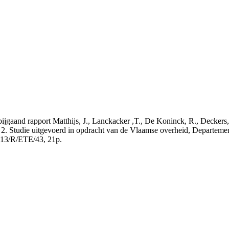
t bijgaand rapport Matthijs, J., Lanckacker ,T., De Koninck, R., Decke
 2. Studie uitgevoerd in opdracht van de Vlaamse overheid, Departeme
13/R/ETE/43, 21p.