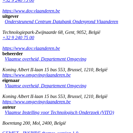
+32 9 240 75 00
https://www.dov.vlaanderen.be
uitgever
Ondersteunend Centrum Databank Ondergrond Vlaanderen
Technologiepark-Zwijnaarde 68
,
Gent
,
9052
,
België
+32 9 240 75 00
https://www.dov.vlaanderen.be
beheerder
Vlaamse overheid, Departement Omgeving
Koning Albert II-laan 15 bus 553
,
Brussel
,
1210
,
België
https://www.omgevingvlaanderen.be
eigenaar
Vlaamse overheid, Departement Omgeving
Koning Albert II-laan 15 bus 553
,
Brussel
,
1210
,
België
https://www.omgevingvlaanderen.be
auteur
Vlaamse Instelling voor Technologisch Onderzoek (VITO)
Boeretang 200
,
Mol
,
2400
,
België