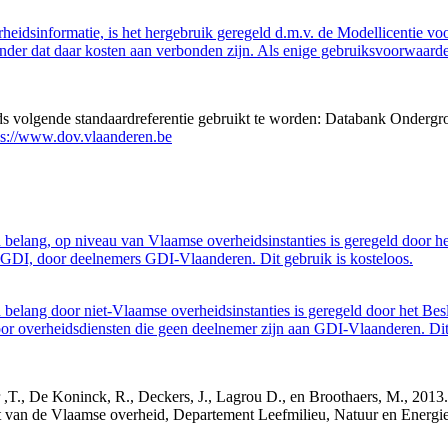
eidsinformatie, is het hergebruik geregeld d.m.v. de Modellicentie voor
nder dat daar kosten aan verbonden zijn. Als enige gebruiksvoorwaarde
eds volgende standaardreferentie gebruikt te worden: Databank Ondergr
ps://www.dov.vlaanderen.be
belang, op niveau van Vlaamse overheidsinstanties is geregeld door h
GDI, door deelnemers GDI-Vlaanderen. Dit gebruik is kosteloos.
belang door niet-Vlaamse overheidsinstanties is geregeld door het Bes
 overheidsdiensten die geen deelnemer zijn aan GDI-Vlaanderen. Dit 
cker ,T., De Koninck, R., Deckers, J., Lagrou D., en Broothaers, M., 2
cht van de Vlaamse overheid, Departement Leefmilieu, Natuur en Ener