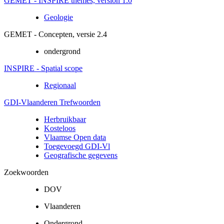
GEMET - INSPIRE themes, version 1.0
Geologie
GEMET - Concepten, versie 2.4
ondergrond
INSPIRE - Spatial scope
Regionaal
GDI-Vlaanderen Trefwoorden
Herbruikbaar
Kosteloos
Vlaamse Open data
Toegevoegd GDI-Vl
Geografische gegevens
Zoekwoorden
DOV
Vlaanderen
Ondergrond