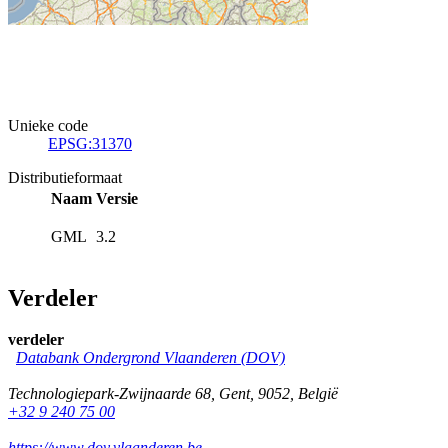
Unieke code
EPSG:31370
Distributieformaat
Naam
Versie
GML
3.2
Verdeler
verdeler
Databank Ondergrond Vlaanderen (DOV)
Technologiepark-Zwijnaarde 68
,
Gent
,
9052
,
België
+32 9 240 75 00
https://www.dov.vlaanderen.be