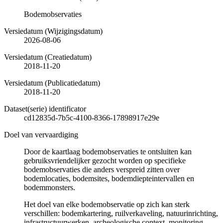
Bodemobservaties
Versiedatum (Wijzigingsdatum)
2026-08-06
Versiedatum (Creatiedatum)
2018-11-20
Versiedatum (Publicatiedatum)
2018-11-20
Dataset(serie) identificator
cd12835d-7b5c-4100-8366-17898917e29e
Doel van vervaardiging
Door de kaartlaag bodemobservaties te ontsluiten kan
gebruiksvriendelijker gezocht worden op specifieke
bodemobservaties die anders verspreid zitten over
bodemlocaties, bodemsites, bodemdiepteintervallen en
bodemmonsters.
Het doel van elke bodemobservatie op zich kan sterk
verschillen: bodemkartering, ruilverkaveling, natuurinrichting,
infrastructuurwerken, archeologische context, monitoring,