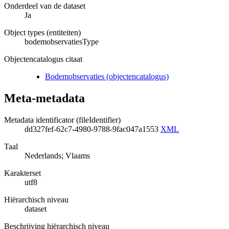
Onderdeel van de dataset
Ja
Object types (entiteiten)
bodemobservatiesType
Objectencatalogus citaat
Bodemobservaties (objectencatalogus)
Meta-metadata
Metadata identificator (fileIdentifier)
dd327fef-62c7-4980-9788-9fac047a1553
XML
Taal
Nederlands; Vlaams
Karakterset
utf8
Hiërarchisch niveau
dataset
Beschrijving hiërarchisch niveau