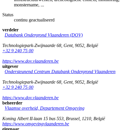
monstername, ...
Status
continu geactualiseerd
verdeler
Databank Ondergrond Vlaanderen (DOV)
Technologiepark-Zwijnaarde 68
,
Gent
,
9052
,
België
+32 9 240 75 00
https://www.dov.vlaanderen.be
uitgever
Ondersteunend Centrum Databank Ondergrond Vlaanderen
Technologiepark-Zwijnaarde 68
,
Gent
,
9052
,
België
+32 9 240 75 00
https://www.dov.vlaanderen.be
beheerder
Vlaamse overheid, Departement Omgeving
Koning Albert II-laan 15 bus 553
,
Brussel
,
1210
,
België
https://www.omgevingvlaanderen.be
eigenaar