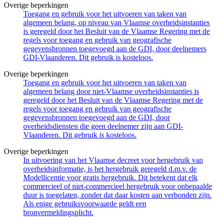
Overige beperkingen
Toegang en gebruik voor het uitvoeren van taken van
algemeen belang, op niveau van Vlaamse overheidsinstanties
is geregeld door het Besluit van de Vlaamse Regering met de
regels voor toegang en gebruik van geografische
gegevensbronnen toegevoegd aan de GDI, door deelnemers
GDI-Vlaanderen. Dit gebruik is kosteloos.
Overige beperkingen
Toegang en gebruik voor het uitvoeren van taken van
algemeen belang door niet-Vlaamse overheidsinstanties is
geregeld door het Besluit van de Vlaamse Regering met de
regels voor toegang en gebruik van geografische
gegevensbronnen toegevoegd aan de GDI, door
overheidsdiensten die geen deelnemer zijn aan GDI-
Vlaanderen. Dit gebruik is kosteloos.
Overige beperkingen
In uitvoering van het Vlaamse decreet voor hergebruik van
overheidsinformatie, is het hergebruik geregeld d.m.v. de
Modellicentie voor gratis hergebruik. Dit betekent dat elk
commercieel of niet-commercieel hergebruik voor onbepaalde
duur is toegelaten, zonder dat daar kosten aan verbonden zijn.
Als enige gebruiksvoorwaarde geldt een
bronvermeldingsplicht.