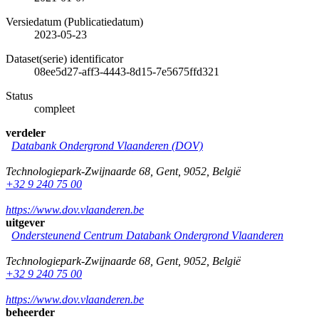
Versiedatum (Publicatiedatum)
2023-05-23
Dataset(serie) identificator
08ee5d27-aff3-4443-8d15-7e5675ffd321
Status
compleet
verdeler
Databank Ondergrond Vlaanderen (DOV)
Technologiepark-Zwijnaarde 68
,
Gent
,
9052
,
België
+32 9 240 75 00
https://www.dov.vlaanderen.be
uitgever
Ondersteunend Centrum Databank Ondergrond Vlaanderen
Technologiepark-Zwijnaarde 68
,
Gent
,
9052
,
België
+32 9 240 75 00
https://www.dov.vlaanderen.be
beheerder