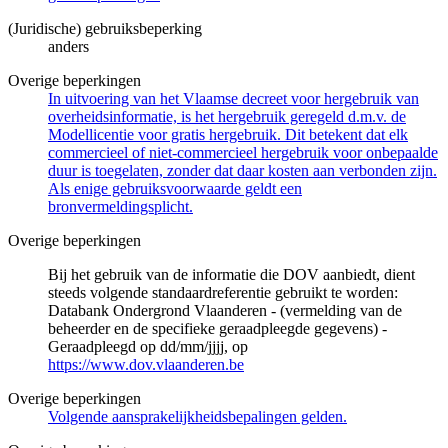
(Juridische) gebruiksbeperking
anders
Overige beperkingen
In uitvoering van het Vlaamse decreet voor hergebruik van
overheidsinformatie, is het hergebruik geregeld d.m.v. de
Modellicentie voor gratis hergebruik. Dit betekent dat elk
commercieel of niet-commercieel hergebruik voor onbepaalde
duur is toegelaten, zonder dat daar kosten aan verbonden zijn.
Als enige gebruiksvoorwaarde geldt een
bronvermeldingsplicht.
Overige beperkingen
Bij het gebruik van de informatie die DOV aanbiedt, dient
steeds volgende standaardreferentie gebruikt te worden:
Databank Ondergrond Vlaanderen - (vermelding van de
beheerder en de specifieke geraadpleegde gegevens) -
Geraadpleegd op dd/mm/jjjj, op
https://www.dov.vlaanderen.be
Overige beperkingen
Volgende aansprakelijkheidsbepalingen gelden.