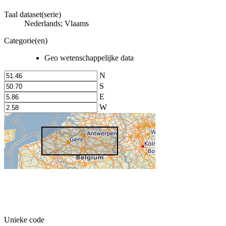
Taal dataset(serie)
Nederlands; Vlaams
Categorie(en)
Geo wetenschappelijke data
N
S
E
W
Unieke code