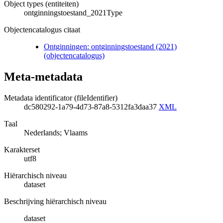
Object types (entiteiten)
ontginningstoestand_2021Type
Objectencatalogus citaat
Ontginningen: ontginningstoestand (2021)
(objectencatalogus)
Meta-metadata
Metadata identificator (fileIdentifier)
dc580292-1a79-4d73-87a8-5312fa3daa37
XML
Taal
Nederlands; Vlaams
Karakterset
utf8
Hiërarchisch niveau
dataset
Beschrijving hiërarchisch niveau
dataset