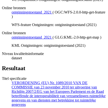
Online bronnen
ontginningstoestand_2021
(
OGC:WFS-2.0.0-http-get-feature
)
WFS-feature Ontginningen: ontginningstoestand (2021)
Online bronnen
ontginningstoestand_2021
(
GLG:KML-2.0-http-get-map
)
KML Ontginningen: ontginningstoestand (2021)
Niveau kwaliteitsinformatie
dataset
Resultaat
Titel specificatie
VERORDENING (EU) Nr. 1089/2010 VAN DE
COMMISSIE van 23 november 2010 ter uitvoering van
Richtlijn 2007/2/EG van het Europees Parlement en de Raad
betreffende de interoperabiliteit van verzamelingen ruimtelijke
gegevens en van diensten met betrekking tot ruimtelijke
gegevens