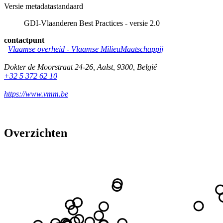
Versie metadatastandaard
GDI-Vlaanderen Best Practices - versie 2.0
contactpunt
Vlaamse overheid - Vlaamse MilieuMaatschappij
Dokter de Moorstraat 24-26
,
Aalst
,
9300
,
België
+32 5 372 62 10
https://www.vmm.be
Overzichten