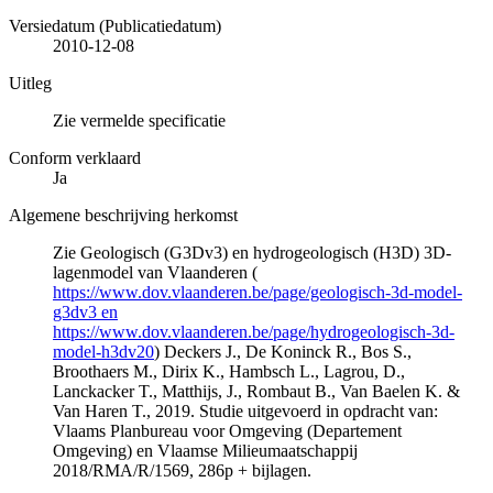
Versiedatum (Publicatiedatum)
2010-12-08
Uitleg
Zie vermelde specificatie
Conform verklaard
Ja
Algemene beschrijving herkomst
Zie Geologisch (G3Dv3) en hydrogeologisch (H3D) 3D-
lagenmodel van Vlaanderen (
https://www.dov.vlaanderen.be/page/geologisch-3d-model-
g3dv3 en
https://www.dov.vlaanderen.be/page/hydrogeologisch-3d-
model-h3dv20
) Deckers J., De Koninck R., Bos S.,
Broothaers M., Dirix K., Hambsch L., Lagrou, D.,
Lanckacker T., Matthijs, J., Rombaut B., Van Baelen K. &
Van Haren T., 2019. Studie uitgevoerd in opdracht van:
Vlaams Planbureau voor Omgeving (Departement
Omgeving) en Vlaamse Milieumaatschappij
2018/RMA/R/1569, 286p + bijlagen.