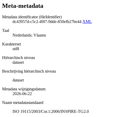
Meta-metadata
Metadata identificator (fileIdentifier)
dc43957d-c5c2-49f7-9dde-850efb27be44
XML
Taal
Nederlands; Vlaams
Karakterset
utf8
Hiërarchisch niveau
dataset
Beschrijving hiërarchisch niveau
dataset
Metadata wijzigingsdatum
2026-06-22
Naam metadatastandaard
ISO 19115/2003/Cor.1:2006/INSPIRE-TG2.0