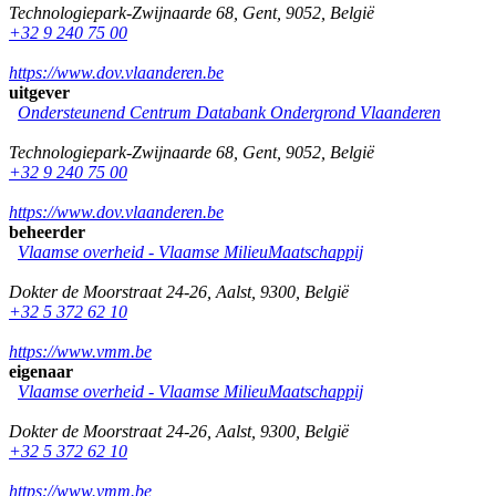
Technologiepark-Zwijnaarde 68
,
Gent
,
9052
,
België
+32 9 240 75 00
https://www.dov.vlaanderen.be
uitgever
Ondersteunend Centrum Databank Ondergrond Vlaanderen
Technologiepark-Zwijnaarde 68
,
Gent
,
9052
,
België
+32 9 240 75 00
https://www.dov.vlaanderen.be
beheerder
Vlaamse overheid - Vlaamse MilieuMaatschappij
Dokter de Moorstraat 24-26
,
Aalst
,
9300
,
België
+32 5 372 62 10
https://www.vmm.be
eigenaar
Vlaamse overheid - Vlaamse MilieuMaatschappij
Dokter de Moorstraat 24-26
,
Aalst
,
9300
,
België
+32 5 372 62 10
https://www.vmm.be