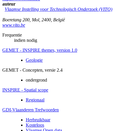
auteur
Vlaamse Instelling voor Technologisch Onderzoek (VITO)
Boeretang 200
,
Mol
,
2400
,
België
www.vito.be
Frequentie
indien nodig
GEMET - INSPIRE themes, version 1.0
Geologie
GEMET - Concepten, versie 2.4
ondergrond
INSPIRE - Spatial scope
Regionaal
GDI-Vlaanderen Trefwoorden
Herbruikbaar
Kosteloos
Vlaamse Open data