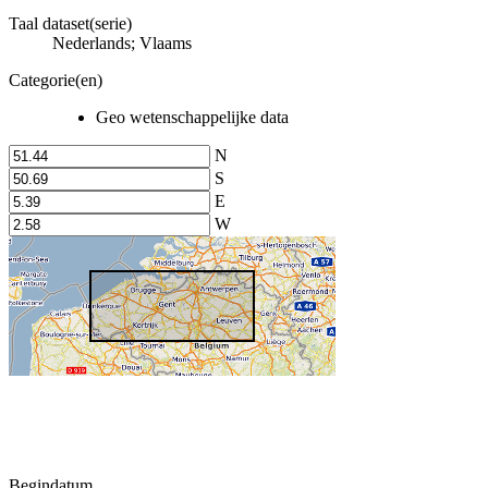
Taal dataset(serie)
Nederlands; Vlaams
Categorie(en)
Geo wetenschappelijke data
N
S
E
W
Begindatum