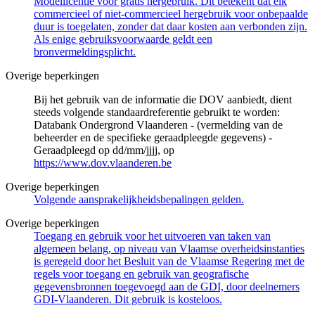
Modellicentie voor gratis hergebruik. Dit betekent dat elk
commercieel of niet-commercieel hergebruik voor onbepaalde
duur is toegelaten, zonder dat daar kosten aan verbonden zijn.
Als enige gebruiksvoorwaarde geldt een
bronvermeldingsplicht.
Overige beperkingen
Bij het gebruik van de informatie die DOV aanbiedt, dient
steeds volgende standaardreferentie gebruikt te worden:
Databank Ondergrond Vlaanderen - (vermelding van de
beheerder en de specifieke geraadpleegde gegevens) -
Geraadpleegd op dd/mm/jjjj, op
https://www.dov.vlaanderen.be
Overige beperkingen
Volgende aansprakelijkheidsbepalingen gelden.
Overige beperkingen
Toegang en gebruik voor het uitvoeren van taken van
algemeen belang, op niveau van Vlaamse overheidsinstanties
is geregeld door het Besluit van de Vlaamse Regering met de
regels voor toegang en gebruik van geografische
gegevensbronnen toegevoegd aan de GDI, door deelnemers
GDI-Vlaanderen. Dit gebruik is kosteloos.