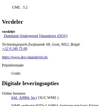
GML
3.2
Verdeler
verdeler
Databank Ondergrond Vlaanderen (DOV)
Technologiepark-Zwijnaarde 68
,
Gent
,
9052
,
België
+32 9 240 75 00
https://www.dov.vlaanderen.be
Prijsinformatie
Gratis
Digitale leveringsopties
Online bronnen
h3d_A0904_bo
(
OGC:WMS
)
WMS-endpoint H3Dv2 A0904, boringen met basis Kleien