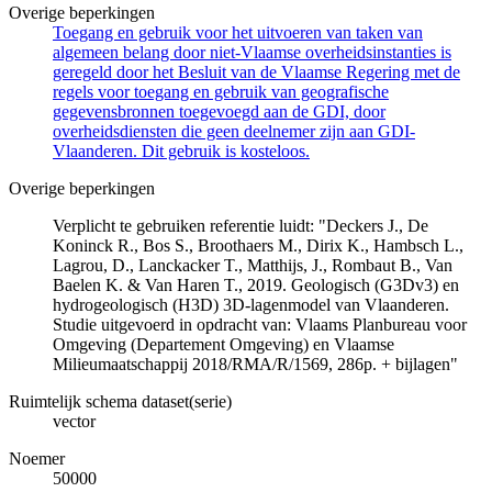
Overige beperkingen
Toegang en gebruik voor het uitvoeren van taken van
algemeen belang door niet-Vlaamse overheidsinstanties is
geregeld door het Besluit van de Vlaamse Regering met de
regels voor toegang en gebruik van geografische
gegevensbronnen toegevoegd aan de GDI, door
overheidsdiensten die geen deelnemer zijn aan GDI-
Vlaanderen. Dit gebruik is kosteloos.
Overige beperkingen
Verplicht te gebruiken referentie luidt: "Deckers J., De
Koninck R., Bos S., Broothaers M., Dirix K., Hambsch L.,
Lagrou, D., Lanckacker T., Matthijs, J., Rombaut B., Van
Baelen K. & Van Haren T., 2019. Geologisch (G3Dv3) en
hydrogeologisch (H3D) 3D-lagenmodel van Vlaanderen.
Studie uitgevoerd in opdracht van: Vlaams Planbureau voor
Omgeving (Departement Omgeving) en Vlaamse
Milieumaatschappij 2018/RMA/R/1569, 286p. + bijlagen"
Ruimtelijk schema dataset(serie)
vector
Noemer
50000