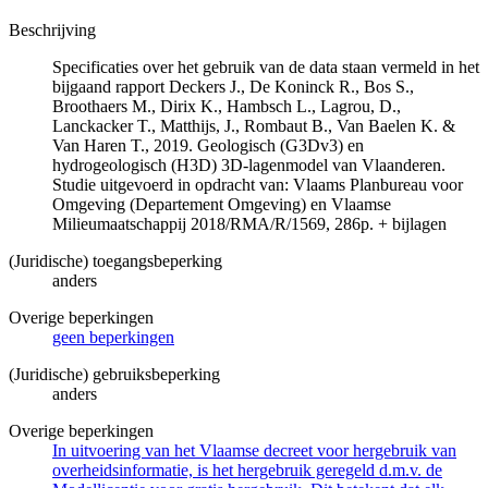
Beschrijving
Specificaties over het gebruik van de data staan vermeld in het
bijgaand rapport Deckers J., De Koninck R., Bos S.,
Broothaers M., Dirix K., Hambsch L., Lagrou, D.,
Lanckacker T., Matthijs, J., Rombaut B., Van Baelen K. &
Van Haren T., 2019. Geologisch (G3Dv3) en
hydrogeologisch (H3D) 3D-lagenmodel van Vlaanderen.
Studie uitgevoerd in opdracht van: Vlaams Planbureau voor
Omgeving (Departement Omgeving) en Vlaamse
Milieumaatschappij 2018/RMA/R/1569, 286p. + bijlagen
(Juridische) toegangsbeperking
anders
Overige beperkingen
geen beperkingen
(Juridische) gebruiksbeperking
anders
Overige beperkingen
In uitvoering van het Vlaamse decreet voor hergebruik van
overheidsinformatie, is het hergebruik geregeld d.m.v. de