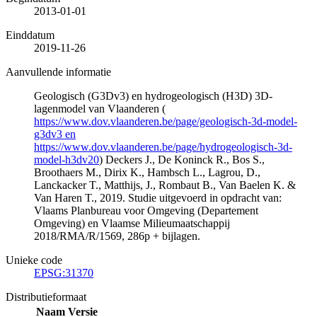
2013-01-01
Einddatum
2019-11-26
Aanvullende informatie
Geologisch (G3Dv3) en hydrogeologisch (H3D) 3D-
lagenmodel van Vlaanderen (
https://www.dov.vlaanderen.be/page/geologisch-3d-model-
g3dv3 en
https://www.dov.vlaanderen.be/page/hydrogeologisch-3d-
model-h3dv20
) Deckers J., De Koninck R., Bos S.,
Broothaers M., Dirix K., Hambsch L., Lagrou, D.,
Lanckacker T., Matthijs, J., Rombaut B., Van Baelen K. &
Van Haren T., 2019. Studie uitgevoerd in opdracht van:
Vlaams Planbureau voor Omgeving (Departement
Omgeving) en Vlaamse Milieumaatschappij
2018/RMA/R/1569, 286p + bijlagen.
Unieke code
EPSG:31370
Distributieformaat
Naam
Versie