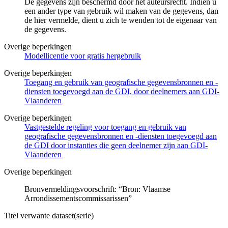
De gegevens zijn beschermd door het auteursrecht. Indien u
een ander type van gebruik wil maken van de gegevens, dan
de hier vermelde, dient u zich te wenden tot de eigenaar van
de gegevens.
Overige beperkingen
Modellicentie voor gratis hergebruik
Overige beperkingen
Toegang en gebruik van geografische gegevensbronnen en -
diensten toegevoegd aan de GDI, door deelnemers aan GDI-
Vlaanderen
Overige beperkingen
Vastgestelde regeling voor toegang en gebruik van
geografische gegevensbronnen en -diensten toegevoegd aan
de GDI door instanties die geen deelnemer zijn aan GDI-
Vlaanderen
Overige beperkingen
Bronvermeldingsvoorschrift: “Bron: Vlaamse
Arrondissementscommissarissen”
Titel verwante dataset(serie)