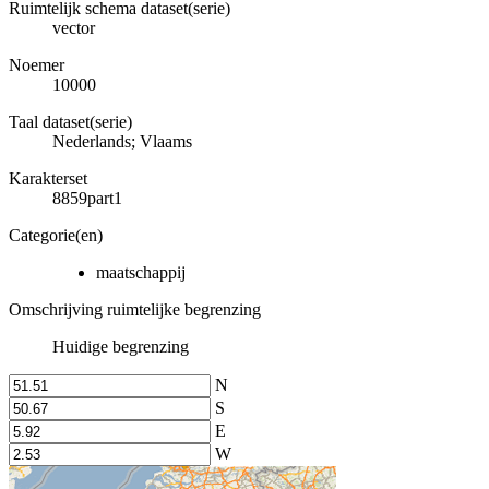
Ruimtelijk schema dataset(serie)
vector
Noemer
10000
Taal dataset(serie)
Nederlands; Vlaams
Karakterset
8859part1
Categorie(en)
maatschappij
Omschrijving ruimtelijke begrenzing
Huidige begrenzing
N
S
E
W