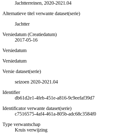
Jachtterreinen, 2020-2021.04
Alternatieve titel verwante dataset(serie)
Jachtter
Versiedatum (Creatiedatum)
2017-05-16
Versiedatum
Versiedatum
Versie dataset(serie)
seizoen 2020-2021.04
Identifier
db61d2e1-4feb-451e-a816-9c9eefaf39d7
Identificator verwante dataset(serie)
c7516575-4af4-461a-805b-adc68c3584f0
Type verwantschap
Kruis verwijzing