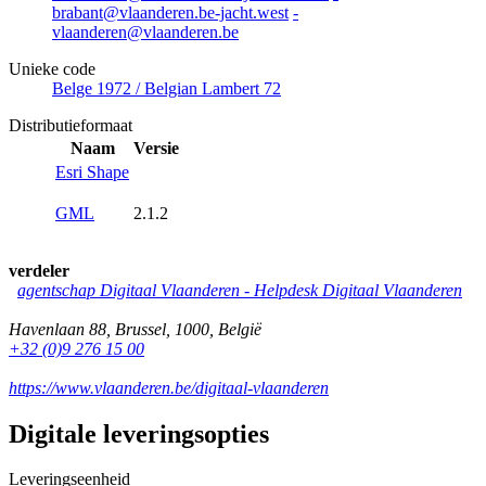
brabant@vlaanderen.be-jacht.west
-
vlaanderen@vlaanderen.be
Unieke code
Belge 1972 / Belgian Lambert 72
Distributieformaat
Naam
Versie
Esri Shape
GML
2.1.2
verdeler
agentschap Digitaal Vlaanderen -
Helpdesk Digitaal Vlaanderen
Havenlaan 88
,
Brussel
,
1000
,
België
+32 (0)9 276 15 00
https://www.vlaanderen.be/digitaal-vlaanderen
Digitale leveringsopties
Leveringseenheid