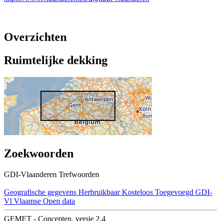
Overzichten
Ruimtelijke dekking
Zoekwoorden
GDI-Vlaanderen Trefwoorden
Geografische gegevens
Herbruikbaar
Kosteloos
Toegevoegd GDI-
Vl
Vlaamse Open data
GEMET - Concepten, versie 2.4