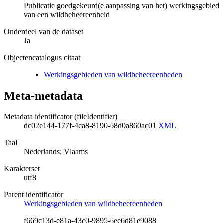
Publicatie goedgekeurd(e aanpassing van het) werkingsgebied
van een wildbeheereenheid
Onderdeel van de dataset
Ja
Objectencatalogus citaat
Werkingsgebieden van wildbeheereenheden
Meta-metadata
Metadata identificator (fileIdentifier)
dc02e144-177f-4ca8-8190-68d0a860ac01
XML
Taal
Nederlands; Vlaams
Karakterset
utf8
Parent identificator
Werkingsgebieden van wildbeheereenheden
f669c13d-e81a-43c0-9895-6ee6d81e9088