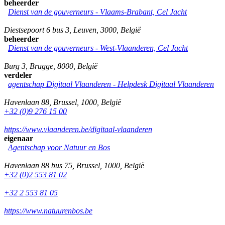
beheerder
Dienst van de gouverneurs - Vlaams-Brabant, Cel Jacht
Diestsepoort 6 bus 3
,
Leuven
,
3000
,
België
beheerder
Dienst van de gouverneurs - West-Vlaanderen, Cel Jacht
Burg 3
,
Brugge
,
8000
,
België
verdeler
agentschap Digitaal Vlaanderen -
Helpdesk Digitaal Vlaanderen
Havenlaan 88
,
Brussel
,
1000
,
België
+32 (0)9 276 15 00
https://www.vlaanderen.be/digitaal-vlaanderen
eigenaar
Agentschap voor Natuur en Bos
Havenlaan 88 bus 75
,
Brussel
,
1000
,
België
+32 (0)2 553 81 02
+32 2 553 81 05
https://www.natuurenbos.be