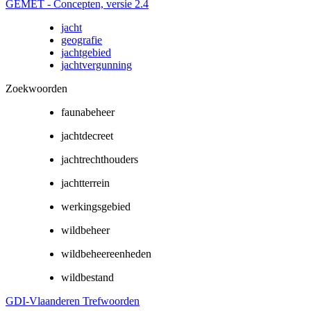
GEMET - Concepten, versie 2.4
jacht
geografie
jachtgebied
jachtvergunning
Zoekwoorden
faunabeheer
jachtdecreet
jachtrechthouders
jachtterrein
werkingsgebied
wildbeheer
wildbeheereenheden
wildbestand
GDI-Vlaanderen Trefwoorden