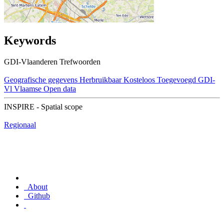
Keywords
GDI-Vlaanderen Trefwoorden
Geografische gegevens
Herbruikbaar
Kosteloos
Toegevoegd GDI-
Vl
Vlaamse Open data
INSPIRE - Spatial scope
Regionaal
About
Github