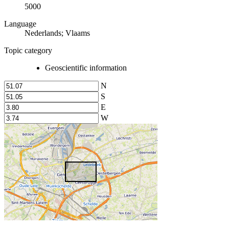
5000
Language
Nederlands; Vlaams
Topic category
Geoscientific information
N
S
E
W