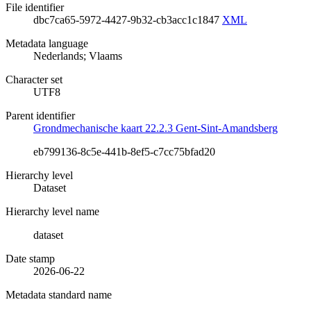
File identifier
dbc7ca65-5972-4427-9b32-cb3acc1c1847
XML
Metadata language
Nederlands; Vlaams
Character set
UTF8
Parent identifier
Grondmechanische kaart 22.2.3 Gent-Sint-Amandsberg
eb799136-8c5e-441b-8ef5-c7cc75bfad20
Hierarchy level
Dataset
Hierarchy level name
dataset
Date stamp
2026-06-22
Metadata standard name