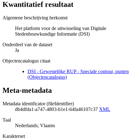
Kwantitatief resultaat
Algemene beschrijving herkomst
Het platform voor de uitwisseling van Digitale
Stedenbouwkundige Informatie (DSI)
Onderdeel van de dataset
Ja
Objectencatalogus citaat
DSI - Gewestelijke RUP - Speciale contour, punten
(Objectencatalogus)
Meta-metadata
Metadata identificator (fileIdentifier)
db4dfda1-a747-4803-b1e1-64fa46107c37
XML
Taal
Nederlands; Vlaams
Karakterset