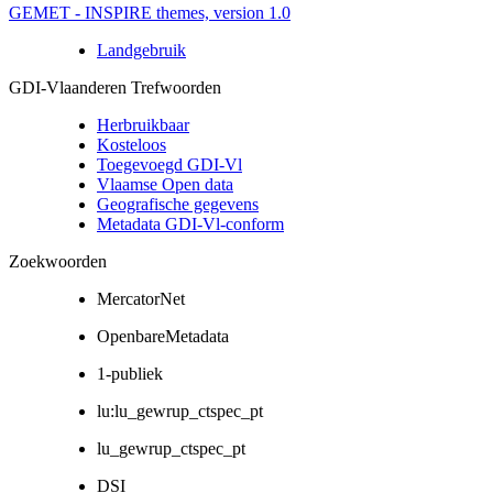
GEMET - INSPIRE themes, version 1.0
Landgebruik
GDI-Vlaanderen Trefwoorden
Herbruikbaar
Kosteloos
Toegevoegd GDI-Vl
Vlaamse Open data
Geografische gegevens
Metadata GDI-Vl-conform
Zoekwoorden
MercatorNet
OpenbareMetadata
1-publiek
lu:lu_gewrup_ctspec_pt
lu_gewrup_ctspec_pt
DSI