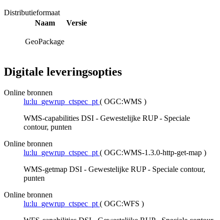
Distributieformaat
Naam
Versie
GeoPackage
Digitale leveringsopties
Online bronnen
lu:lu_gewrup_ctspec_pt
(
OGC:WMS
)
WMS-capabilities DSI - Gewestelijke RUP - Speciale
contour, punten
Online bronnen
lu:lu_gewrup_ctspec_pt
(
OGC:WMS-1.3.0-http-get-map
)
WMS-getmap DSI - Gewestelijke RUP - Speciale contour,
punten
Online bronnen
lu:lu_gewrup_ctspec_pt
(
OGC:WFS
)