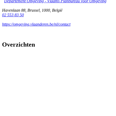
Departement Omgeving - Vlaams Planbureau voor Omgeving
Havenlaan 88
,
Brussel
,
1000
,
België
02 553 83 50
https://omgeving.vlaanderen.be/nl/contact
Overzichten