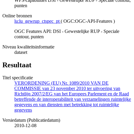
WFS-capabilities DSI - Gewestelijke RUP - Speciale contour,
punten
Online bronnen
lu:lu_gewrup_ctspec_pt
(
OGC:OGC-API-Features
)
OGC Features API: DSI - Gewestelijke RUP - Speciale
contour, punten
Niveau kwaliteitsinformatie
dataset
Resultaat
Titel specificatie
VERORDENING (EU) Nr. 1089/2010 VAN DE
COMMISSIE van 23 november 2010 ter uitvoering van
Richtlijn 2007/2/EG van het Europees Parlement en de Raad
betreffende de interoperabiliteit van verzamelingen ruimtelijke
gegevens en van diensten met betrekking tot ruimtelijke
gegevens
Versiedatum (Publicatiedatum)
2010-12-08