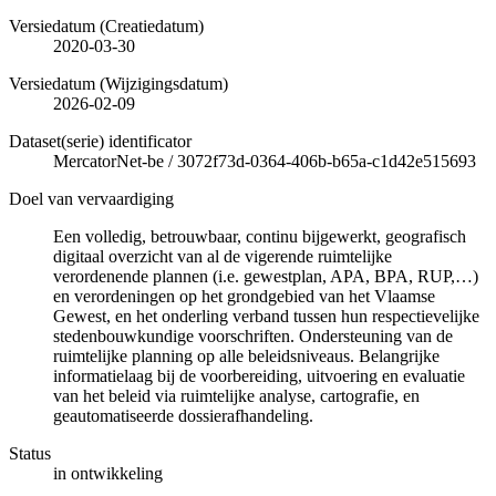
Versiedatum (Creatiedatum)
2020-03-30
Versiedatum (Wijzigingsdatum)
2026-02-09
Dataset(serie) identificator
MercatorNet-be
/
3072f73d-0364-406b-b65a-c1d42e515693
Doel van vervaardiging
Een volledig, betrouwbaar, continu bijgewerkt, geografisch
digitaal overzicht van al de vigerende ruimtelijke
verordenende plannen (i.e. gewestplan, APA, BPA, RUP,…)
en verordeningen op het grondgebied van het Vlaamse
Gewest, en het onderling verband tussen hun respectievelijke
stedenbouwkundige voorschriften. Ondersteuning van de
ruimtelijke planning op alle beleidsniveaus. Belangrijke
informatielaag bij de voorbereiding, uitvoering en evaluatie
van het beleid via ruimtelijke analyse, cartografie, en
geautomatiseerde dossierafhandeling.
Status
in ontwikkeling