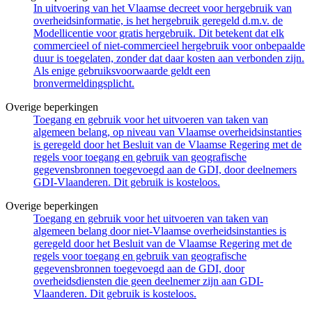
In uitvoering van het Vlaamse decreet voor hergebruik van
overheidsinformatie, is het hergebruik geregeld d.m.v. de
Modellicentie voor gratis hergebruik. Dit betekent dat elk
commercieel of niet-commercieel hergebruik voor onbepaalde
duur is toegelaten, zonder dat daar kosten aan verbonden zijn.
Als enige gebruiksvoorwaarde geldt een
bronvermeldingsplicht.
Overige beperkingen
Toegang en gebruik voor het uitvoeren van taken van
algemeen belang, op niveau van Vlaamse overheidsinstanties
is geregeld door het Besluit van de Vlaamse Regering met de
regels voor toegang en gebruik van geografische
gegevensbronnen toegevoegd aan de GDI, door deelnemers
GDI-Vlaanderen. Dit gebruik is kosteloos.
Overige beperkingen
Toegang en gebruik voor het uitvoeren van taken van
algemeen belang door niet-Vlaamse overheidsinstanties is
geregeld door het Besluit van de Vlaamse Regering met de
regels voor toegang en gebruik van geografische
gegevensbronnen toegevoegd aan de GDI, door
overheidsdiensten die geen deelnemer zijn aan GDI-
Vlaanderen. Dit gebruik is kosteloos.