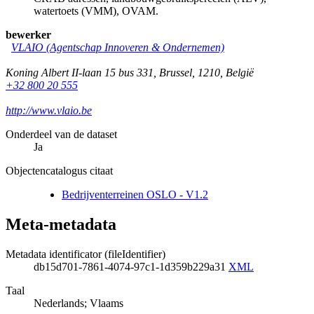
watertoets (VMM), OVAM.
bewerker
VLAIO (Agentschap Innoveren & Ondernemen)
Koning Albert II-laan 15 bus 331
,
Brussel
,
1210
,
België
+32 800 20 555
http://www.vlaio.be
Onderdeel van de dataset
Ja
Objectencatalogus citaat
Bedrijventerreinen OSLO - V1.2
Meta-metadata
Metadata identificator (fileIdentifier)
db15d701-7861-4074-97c1-1d359b229a31
XML
Taal
Nederlands; Vlaams