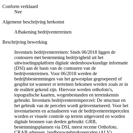
Conform verklaard
Nee
Algemene beschrijving herkomst
Afbakening bedrijventerreinen
Beschrijving bewerking
Inventaris bedrijventerreinen: Sinds 06/2018 liggen de
contouren met bestemming bedrijvigheid uit het
uitwisselingsplatform digitale stedenbouwkundige informatie
(DSI) aan de basis van de contouren van de
bedrijventerreinen. Voor 06/2018 werden de
bedrijfsbestemmingen van het gewestplan gegroepeerd of
gesplist tot wanneer er terreinen bekomen werden zoals ze in
de realiteit gekend zijn. Hiervoor werden orthofoto's,
topografische kaarten, wegenbestanden en terreinkennis
gebruikt. Inventaris bedrijventerreinperceel: De structuur en
het gebruik van de percelen wordt geïnventariseerd. Voor het
inventariseren en actualiseren van de bedrijventerreinpercelen
worden er visuele controle op terrein uitgevoerd en worden
digitale bronnen van derden gebruikt: GRB,
bestemmingsplannen via DSI, meest recente Orthofoto,
CRAB adressen, landbouwgebruikspercelen (ALV),