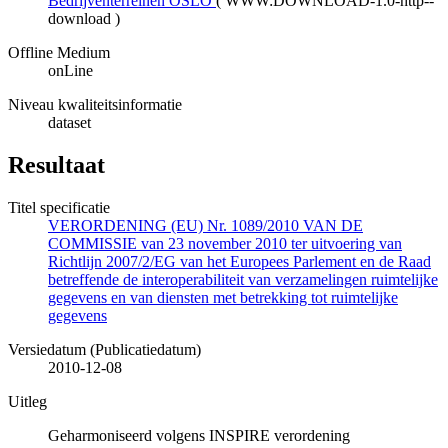
Bedrijventerreinen OSLO
(
WWW:DOWNLOAD-1.0-http--
download
)
Offline Medium
onLine
Niveau kwaliteitsinformatie
dataset
Resultaat
Titel specificatie
VERORDENING (EU) Nr. 1089/2010 VAN DE
COMMISSIE van 23 november 2010 ter uitvoering van
Richtlijn 2007/2/EG van het Europees Parlement en de Raad
betreffende de interoperabiliteit van verzamelingen ruimtelijke
gegevens en van diensten met betrekking tot ruimtelijke
gegevens
Versiedatum (Publicatiedatum)
2010-12-08
Uitleg
Geharmoniseerd volgens INSPIRE verordening