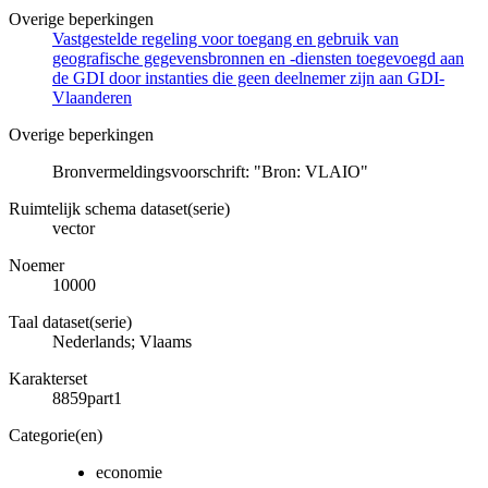
Overige beperkingen
Vastgestelde regeling voor toegang en gebruik van
geografische gegevensbronnen en -diensten toegevoegd aan
de GDI door instanties die geen deelnemer zijn aan GDI-
Vlaanderen
Overige beperkingen
Bronvermeldingsvoorschrift: "Bron: VLAIO"
Ruimtelijk schema dataset(serie)
vector
Noemer
10000
Taal dataset(serie)
Nederlands; Vlaams
Karakterset
8859part1
Categorie(en)
economie