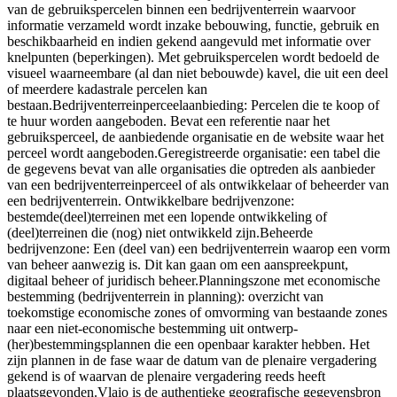
van de gebruikspercelen binnen een bedrijventerrein waarvoor
informatie verzameld wordt inzake bebouwing, functie, gebruik en
beschikbaarheid en indien gekend aangevuld met informatie over
knelpunten (beperkingen). Met gebruikspercelen wordt bedoeld de
visueel waarneembare (al dan niet bebouwde) kavel, die uit een deel
of meerdere kadastrale percelen kan
bestaan.Bedrijventerreinperceelaanbieding: Percelen die te koop of
te huur worden aangeboden. Bevat een referentie naar het
gebruiksperceel, de aanbiedende organisatie en de website waar het
perceel wordt aangeboden.Geregistreerde organisatie: een tabel die
de gegevens bevat van alle organisaties die optreden als aanbieder
van een bedrijventerreinperceel of als ontwikkelaar of beheerder van
een bedrijventerrein. Ontwikkelbare bedrijvenzone:
bestemde(deel)terreinen met een lopende ontwikkeling of
(deel)terreinen die (nog) niet ontwikkeld zijn.Beheerde
bedrijvenzone: Een (deel van) een bedrijventerrein waarop een vorm
van beheer aanwezig is. Dit kan gaan om een aanspreekpunt,
digitaal beheer of juridisch beheer.Planningszone met economische
bestemming (bedrijventerrein in planning): overzicht van
toekomstige economische zones of omvorming van bestaande zones
naar een niet-economische bestemming uit ontwerp-
(her)bestemmingsplannen die een openbaar karakter hebben. Het
zijn plannen in de fase waar de datum van de plenaire vergadering
gekend is of waarvan de plenaire vergadering reeds heeft
plaatsgevonden.Vlaio is de authentieke geografische gegevensbron