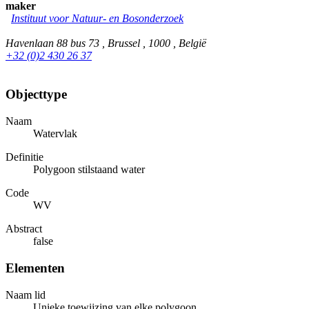
maker
Instituut voor Natuur- en Bosonderzoek
Havenlaan 88 bus 73 , Brussel , 1000 , België
+32 (0)2 430 26 37
Objecttype
Naam
Watervlak
Definitie
Polygoon stilstaand water
Code
WV
Abstract
false
Elementen
Naam lid
Unieke toewijzing van elke polygoon