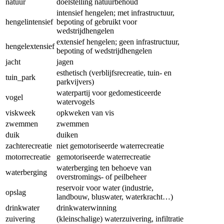
natuur
doelstelling natuurbehoud
intensief hengelen; met infrastructuur,
hengelintensief
bepoting of gebruikt voor
wedstrijdhengelen
extensief hengelen; geen infrastructuur,
hengelextensief
bepoting of wedstrijdhengelen
jacht
jagen
esthetisch (verblijfsrecreatie, tuin- en
tuin_park
parkvijvers)
waterpartij voor gedomesticeerde
vogel
watervogels
viskweek
opkweken van vis
zwemmen
zwemmen
duik
duiken
zachterecreatie
niet gemotoriseerde waterrecreatie
motorrecreatie
gemotoriseerde waterrecreatie
waterberging ten behoeve van
waterberging
overstromings- of peilbeheer
reservoir voor water (industrie,
opslag
landbouw, bluswater, waterkracht…)
drinkwater
drinkwaterwinning
zuivering
(kleinschalige) waterzuivering, infiltratie