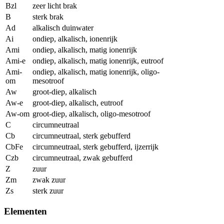
Bzl
zeer licht brak
B
sterk brak
Ad
alkalisch duinwater
Ai
ondiep, alkalisch, ionenrijk
Ami
ondiep, alkalisch, matig ionenrijk
Ami-e
ondiep, alkalisch, matig ionenrijk, eutroof
Ami-
ondiep, alkalisch, matig ionenrijk, oligo-
om
mesotroof
Aw
groot-diep, alkalisch
Aw-e
groot-diep, alkalisch, eutroof
Aw-om
groot-diep, alkalisch, oligo-mesotroof
C
circumneutraal
Cb
circumneutraal, sterk gebufferd
CbFe
circumneutraal, sterk gebufferd, ijzerrijk
Czb
circumneutraal, zwak gebufferd
Z
zuur
Zm
zwak zuur
Zs
sterk zuur
Elementen