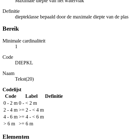
Maximale diepte van het watervlak
Definitie
diepteklasse bepaald door de maximale diepte van de plas
Bereik
Minimale cardinaliteit
1
Code
DIEPKL
Naam
Tekst(20)
Codelijst
Code
Label
Definitie
0 - 2 m
0 - < 2 m
2 - 4 m
>= 2 - < 4 m
4 - 6 m
>= 4 - < 6 m
> 6 m
>= 6 m
Elementen