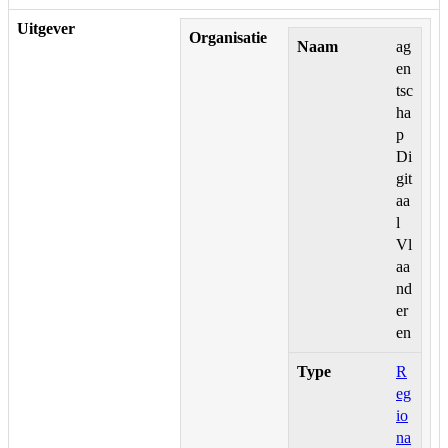
Uitgever
Organisatie
Naam
ag
en
tsc
ha
p
Di
git
aa
l
Vl
aa
nd
er
en
Type
R
eg
io
na