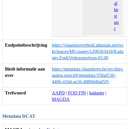
al
be
st
uu
r
Endpointbeschrijving
https://vlaamseoverheid.atlassian.net/wi
ki/spaces/MG/pages/1206583418/Kada
ster.ZoekVerkoopprijzen-03.00
Biedt informatie aan
https://metadata.vlaanderen.be/srv/dut/c
over
atalog.search#/metadata/359ad530-
4406-416d-ae56-4889d4fad5f5
Trefwoord
AAPD
|
FOD FIN
|
kadaster
|
MAGDA
Metadata DCAT