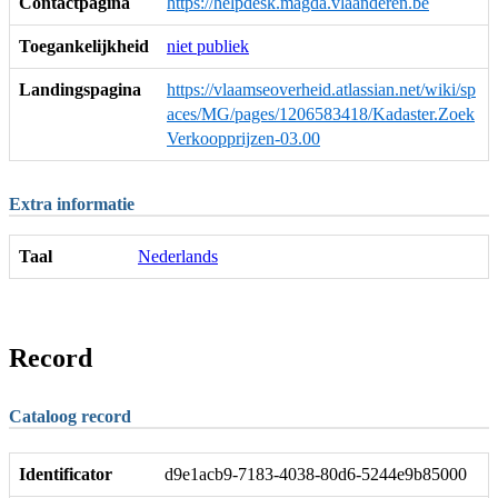
Contactpagina
https://helpdesk.magda.vlaanderen.be
Toegankelijkheid
niet publiek
Landingspagina
https://vlaamseoverheid.atlassian.net/wiki/sp
aces/MG/pages/1206583418/Kadaster.Zoek
Verkoopprijzen-03.00
Extra informatie
Taal
Nederlands
Record
Cataloog record
Identificator
d9e1acb9-7183-4038-80d6-5244e9b85000