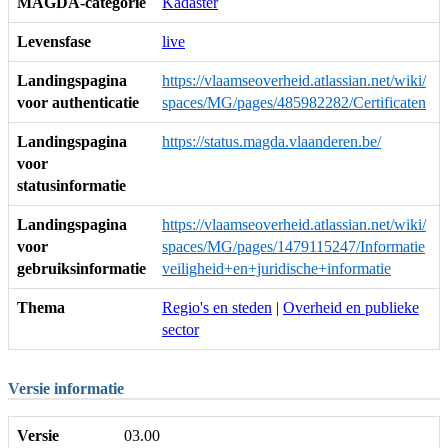
MAGDA-categorie
Kadaster
Levensfase
live
Landingspagina
https://vlaamseoverheid.atlassian.net/wiki/
voor authenticatie
spaces/MG/pages/485982282/Certificaten
Landingspagina
https://status.magda.vlaanderen.be/
voor
statusinformatie
Landingspagina
https://vlaamseoverheid.atlassian.net/wiki/
voor
spaces/MG/pages/1479115247/Informatie
gebruiksinformatie
veiligheid+en+juridische+informatie
Thema
Regio's en steden
|
Overheid en publieke
sector
Versie informatie
Versie
03.00