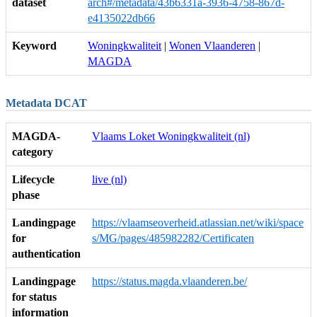
dataset
arch#/metadata/43b6331a-3936-4758-867d-
e4135022db66
Keyword
Woningkwaliteit
|
Wonen Vlaanderen
|
MAGDA
Metadata DCAT
MAGDA-
Vlaams Loket Woningkwaliteit (nl)
category
Lifecycle
live (nl)
phase
Landingpage
https://vlaamseoverheid.atlassian.net/wiki/space
for
s/MG/pages/485982282/Certificaten
authentication
Landingpage
https://status.magda.vlaanderen.be/
for status
information