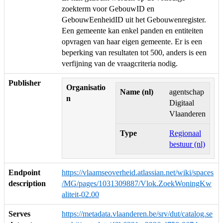
zoekterm voor GebouwID en
GebouwEenheidID uit het Gebouwenregister.
Een gemeente kan enkel panden en entiteiten
opvragen van haar eigen gemeente. Er is een
beperking van resultaten tot 500, anders is een
verfijning van de vraagcriteria nodig.
Publisher
Organisatio
Name (nl)
agentschap
n
Digitaal
Vlaanderen
Type
Regionaal
bestuur (nl)
Endpoint
https://vlaamseoverheid.atlassian.net/wiki/spaces
description
/MG/pages/1031309887/Vlok.ZoekWoningKw
aliteit-02.00
Serves
https://metadata.vlaanderen.be/srv/dut/catalog.se