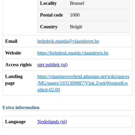
Locality
Brussel
Postal code
1000
Country
België
Email
helpdesk.magda@vlaanderen.be
Website
https://helpdesk.magda.vlaanderen.be
Access rights
niet publiek (nl)
Landing
https://vlaamseoverheid.atlassian.net/wiki/spaces
page
/MG/pages/1031309887/Vlok.ZoekWoningKw
aliteit-02.00
Extra information
Language
Nederlands (nl)