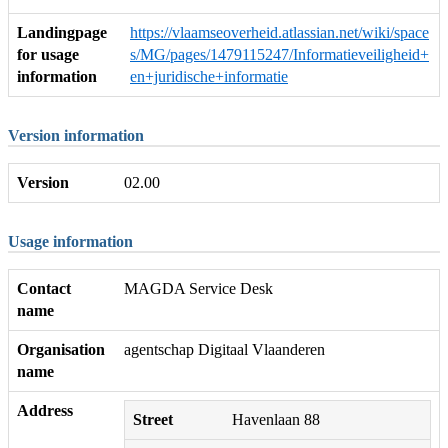
Landingpage
https://vlaamseoverheid.atlassian.net/wiki/space
for usage
s/MG/pages/1479115247/Informatieveiligheid+
information
en+juridische+informatie
Version information
Version
02.00
Usage information
Contact
MAGDA Service Desk
name
Organisation
agentschap Digitaal Vlaanderen
name
Address
Street
Havenlaan 88