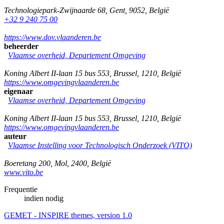
Technologiepark-Zwijnaarde 68
,
Gent
,
9052
,
België
+32 9 240 75 00
https://www.dov.vlaanderen.be
beheerder
Vlaamse overheid, Departement Omgeving
Koning Albert II-laan 15 bus 553
,
Brussel
,
1210
,
België
https://www.omgevingvlaanderen.be
eigenaar
Vlaamse overheid, Departement Omgeving
Koning Albert II-laan 15 bus 553
,
Brussel
,
1210
,
België
https://www.omgevingvlaanderen.be
auteur
Vlaamse Instelling voor Technologisch Onderzoek (VITO)
Boeretang 200
,
Mol
,
2400
,
België
www.vito.be
Frequentie
indien nodig
GEMET - INSPIRE themes, version 1.0