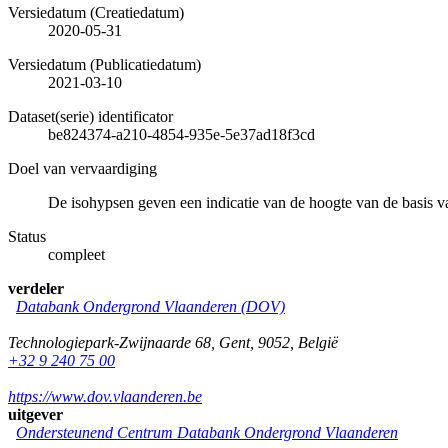
Versiedatum (Creatiedatum)
2020-05-31
Versiedatum (Publicatiedatum)
2021-03-10
Dataset(serie) identificator
be824374-a210-4854-935e-5e37ad18f3cd
Doel van vervaardiging
De isohypsen geven een indicatie van de hoogte van de basis 
Status
compleet
verdeler
Databank Ondergrond Vlaanderen (DOV)
Technologiepark-Zwijnaarde 68
,
Gent
,
9052
,
België
+32 9 240 75 00
https://www.dov.vlaanderen.be
uitgever
Ondersteunend Centrum Databank Ondergrond Vlaanderen