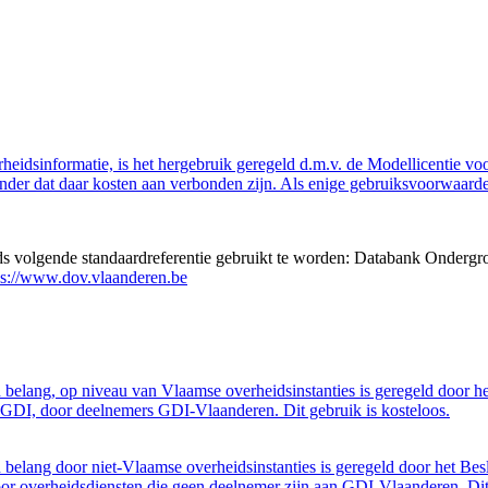
eidsinformatie, is het hergebruik geregeld d.m.v. de Modellicentie voor
nder dat daar kosten aan verbonden zijn. Als enige gebruiksvoorwaarde
eds volgende standaardreferentie gebruikt te worden: Databank Ondergr
ps://www.dov.vlaanderen.be
belang, op niveau van Vlaamse overheidsinstanties is geregeld door h
GDI, door deelnemers GDI-Vlaanderen. Dit gebruik is kosteloos.
belang door niet-Vlaamse overheidsinstanties is geregeld door het Bes
 overheidsdiensten die geen deelnemer zijn aan GDI-Vlaanderen. Dit 