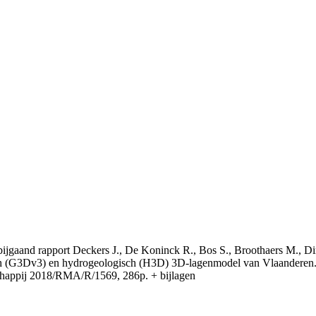
t bijgaand rapport Deckers J., De Koninck R., Bos S., Broothaers M., Di
 (G3Dv3) en hydrogeologisch (H3D) 3D-lagenmodel van Vlaanderen. S
appij 2018/RMA/R/1569, 286p. + bijlagen