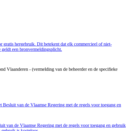
 gratis hergebruik. Dit betekent dat elk commercieel of niet-
 geldt een bronvermeldingsplicht.
ond Vlaanderen - (vermelding van de beheerder en de specifieke
et Besluit van de Vlaamse Regering met de regels voor toegang en
luit van de Vlaamse Regering met de regels voor toegang en gebruik
gebruik is kosteloos.