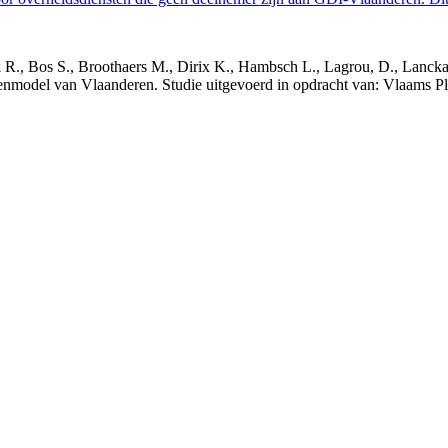
nck R., Bos S., Broothaers M., Dirix K., Hambsch L., Lagrou, D., Lanck
nmodel van Vlaanderen. Studie uitgevoerd in opdracht van: Vlaams