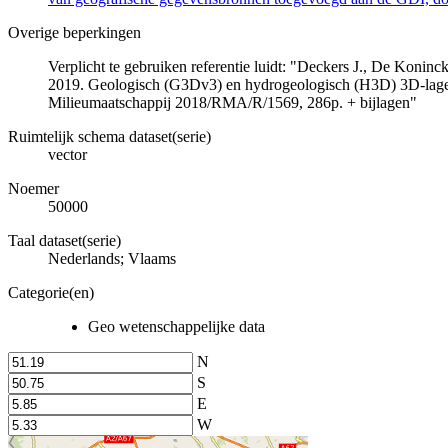
Overige beperkingen
Verplicht te gebruiken referentie luidt: "Deckers J., De Koni
2019. Geologisch (G3Dv3) en hydrogeologisch (H3D) 3D-lage
Milieumaatschappij 2018/RMA/R/1569, 286p. + bijlagen"
Ruimtelijk schema dataset(serie)
vector
Noemer
50000
Taal dataset(serie)
Nederlands; Vlaams
Categorie(en)
Geo wetenschappelijke data
N
S
E
W