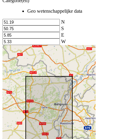
Categorie(en)
Geo wetenschappelijke data
N
S
E
W