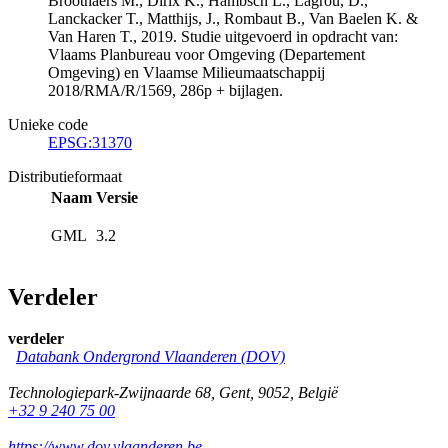
Broothaers M., Dirix K., Hambsch L., Lagrou, D.,
Lanckacker T., Matthijs, J., Rombaut B., Van Baelen K. &
Van Haren T., 2019. Studie uitgevoerd in opdracht van:
Vlaams Planbureau voor Omgeving (Departement
Omgeving) en Vlaamse Milieumaatschappij
2018/RMA/R/1569, 286p + bijlagen.
Unieke code
EPSG:31370
Distributieformaat
Naam
Versie
GML
3.2
Verdeler
verdeler
Databank Ondergrond Vlaanderen (DOV)
Technologiepark-Zwijnaarde 68
,
Gent
,
9052
,
België
+32 9 240 75 00
https://www.dov.vlaanderen.be