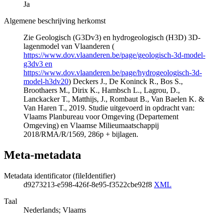
Ja
Algemene beschrijving herkomst
Zie Geologisch (G3Dv3) en hydrogeologisch (H3D) 3D-
lagenmodel van Vlaanderen (
https://www.dov.vlaanderen.be/page/geologisch-3d-model-
g3dv3 en
https://www.dov.vlaanderen.be/page/hydrogeologisch-3d-
model-h3dv20
) Deckers J., De Koninck R., Bos S.,
Broothaers M., Dirix K., Hambsch L., Lagrou, D.,
Lanckacker T., Matthijs, J., Rombaut B., Van Baelen K. &
Van Haren T., 2019. Studie uitgevoerd in opdracht van:
Vlaams Planbureau voor Omgeving (Departement
Omgeving) en Vlaamse Milieumaatschappij
2018/RMA/R/1569, 286p + bijlagen.
Meta-metadata
Metadata identificator (fileIdentifier)
d9273213-e598-426f-8e95-f3522cbe92f8
XML
Taal
Nederlands; Vlaams