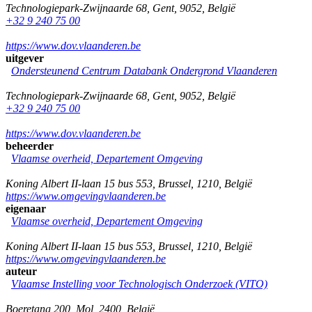
Technologiepark-Zwijnaarde 68
,
Gent
,
9052
,
België
+32 9 240 75 00
https://www.dov.vlaanderen.be
uitgever
Ondersteunend Centrum Databank Ondergrond Vlaanderen
Technologiepark-Zwijnaarde 68
,
Gent
,
9052
,
België
+32 9 240 75 00
https://www.dov.vlaanderen.be
beheerder
Vlaamse overheid, Departement Omgeving
Koning Albert II-laan 15 bus 553
,
Brussel
,
1210
,
België
https://www.omgevingvlaanderen.be
eigenaar
Vlaamse overheid, Departement Omgeving
Koning Albert II-laan 15 bus 553
,
Brussel
,
1210
,
België
https://www.omgevingvlaanderen.be
auteur
Vlaamse Instelling voor Technologisch Onderzoek (VITO)
Boeretang 200
,
Mol
,
2400
,
België