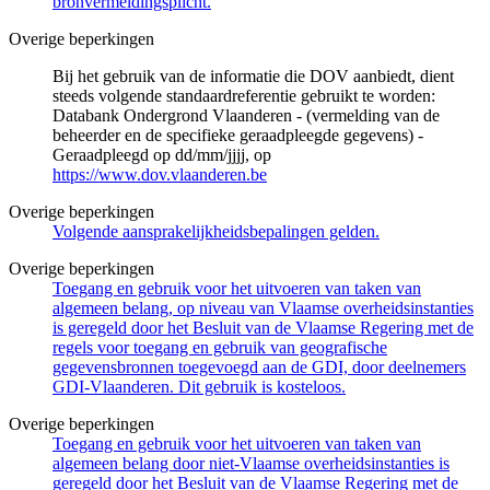
bronvermeldingsplicht.
Overige beperkingen
Bij het gebruik van de informatie die DOV aanbiedt, dient
steeds volgende standaardreferentie gebruikt te worden:
Databank Ondergrond Vlaanderen - (vermelding van de
beheerder en de specifieke geraadpleegde gegevens) -
Geraadpleegd op dd/mm/jjjj, op
https://www.dov.vlaanderen.be
Overige beperkingen
Volgende aansprakelijkheidsbepalingen gelden.
Overige beperkingen
Toegang en gebruik voor het uitvoeren van taken van
algemeen belang, op niveau van Vlaamse overheidsinstanties
is geregeld door het Besluit van de Vlaamse Regering met de
regels voor toegang en gebruik van geografische
gegevensbronnen toegevoegd aan de GDI, door deelnemers
GDI-Vlaanderen. Dit gebruik is kosteloos.
Overige beperkingen
Toegang en gebruik voor het uitvoeren van taken van
algemeen belang door niet-Vlaamse overheidsinstanties is
geregeld door het Besluit van de Vlaamse Regering met de