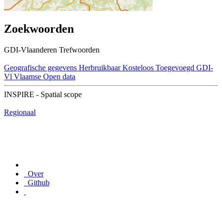
Zoekwoorden
GDI-Vlaanderen Trefwoorden
Geografische gegevens
Herbruikbaar
Kosteloos
Toegevoegd GDI-
Vl
Vlaamse Open data
INSPIRE - Spatial scope
Regionaal
Over
Github