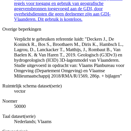
regels voor toegang en gebruik van geografische
gegevensbronnen toegevoegd aan de GDI, door
overheidsdiensten die geen deelnemer zijn aan GDI-
Vlaanderen. Dit gebruik is kosteloos.
Overige beperkingen
Verplicht te gebruiken referentie luidt: "Deckers J., De
Koninck R., Bos S., Broothaers M., Dirix K., Hambsch L.,
Lagrou, D., Lanckacker T., Matthijs, J., Rombaut B., Van
Baelen K. & Van Haren T., 2019. Geologisch (G3Dv3) en
hydrogeologisch (H3D) 3D-lagenmodel van Vlaanderen.
Studie uitgevoerd in opdracht van: Vlaams Planbureau voor
Omgeving (Departement Omgeving) en Vlaamse
Milieumaatschappij 2018/RMA/R/1569, 286p. + bijlagen"
Ruimtelijk schema dataset(serie)
vector
Noemer
50000
Taal dataset(serie)
Nederlands; Vlaams