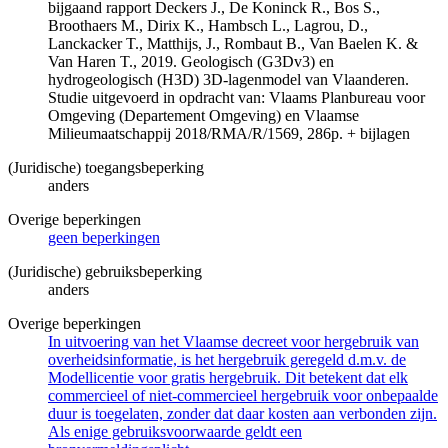
bijgaand rapport Deckers J., De Koninck R., Bos S.,
Broothaers M., Dirix K., Hambsch L., Lagrou, D.,
Lanckacker T., Matthijs, J., Rombaut B., Van Baelen K. &
Van Haren T., 2019. Geologisch (G3Dv3) en
hydrogeologisch (H3D) 3D-lagenmodel van Vlaanderen.
Studie uitgevoerd in opdracht van: Vlaams Planbureau voor
Omgeving (Departement Omgeving) en Vlaamse
Milieumaatschappij 2018/RMA/R/1569, 286p. + bijlagen
(Juridische) toegangsbeperking
anders
Overige beperkingen
geen beperkingen
(Juridische) gebruiksbeperking
anders
Overige beperkingen
In uitvoering van het Vlaamse decreet voor hergebruik van
overheidsinformatie, is het hergebruik geregeld d.m.v. de
Modellicentie voor gratis hergebruik. Dit betekent dat elk
commercieel of niet-commercieel hergebruik voor onbepaalde
duur is toegelaten, zonder dat daar kosten aan verbonden zijn.
Als enige gebruiksvoorwaarde geldt een