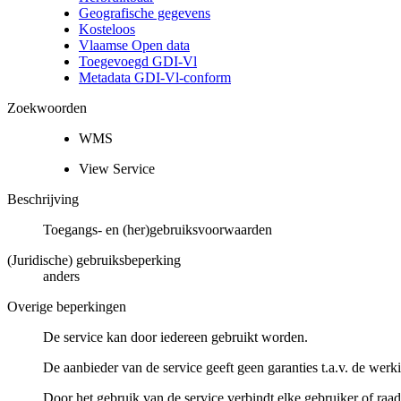
Geografische gegevens
Kosteloos
Vlaamse Open data
Toegevoegd GDI-Vl
Metadata GDI-Vl-conform
Zoekwoorden
WMS
View Service
Beschrijving
Toegangs- en (her)gebruiksvoorwaarden
(Juridische) gebruiksbeperking
anders
Overige beperkingen
De service kan door iedereen gebruikt worden.
De aanbieder van de service geeft geen garanties t.a.v. de werk
Door het gebruik van de service verbindt elke gebruiker of raa