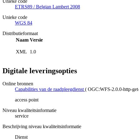
Unieke code
ETRS89 / Belgian Lambert 2008
Unieke code
WGS 84
Distributieformaat
Naam
Versie
XML
1.0
Digitale leveringsopties
Online bronnen
Capabilities van de raadpleegdienst
(
OGC:WFS-2.0.0-http-get-c
access point
Niveau kwaliteitsinformatie
service
Beschrijving niveau kwaliteitsinformatie
Dienst