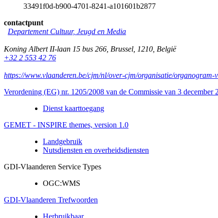
33491f0d-b900-4701-8241-a101601b2877
contactpunt
Departement Cultuur, Jeugd en Media
Koning Albert II-laan 15 bus 266
,
Brussel
,
1210
,
België
+32 2 553 42 76
https://www.vlaanderen.be/cjm/nl/over-cjm/organisatie/organogram-
Verordening (EG) nr. 1205/2008 van de Commissie van 3 december 20
Dienst kaarttoegang
GEMET - INSPIRE themes, version 1.0
Landgebruik
Nutsdiensten en overheidsdiensten
GDI-Vlaanderen Service Types
OGC:WMS
GDI-Vlaanderen Trefwoorden
Herbruikbaar