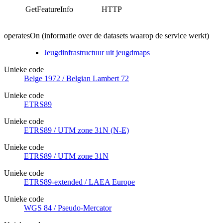
GetFeatureInfo
HTTP
operatesOn (informatie over de datasets waarop de service werkt)
Jeugdinfrastructuur uit jeugdmaps
Unieke code
Belge 1972 / Belgian Lambert 72
Unieke code
ETRS89
Unieke code
ETRS89 / UTM zone 31N (N-E)
Unieke code
ETRS89 / UTM zone 31N
Unieke code
ETRS89-extended / LAEA Europe
Unieke code
WGS 84 / Pseudo-Mercator