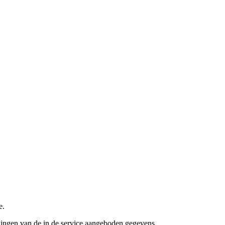
e.
alingen van de in de service aangeboden gegevens.