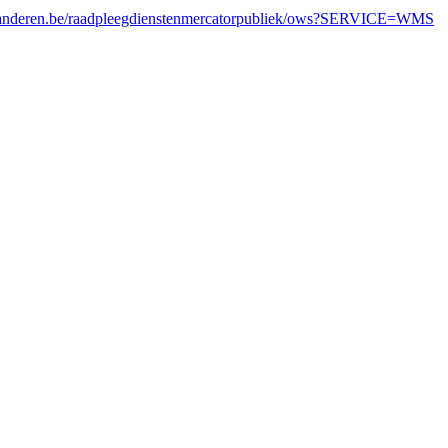
laanderen.be/raadpleegdienstenmercatorpubliek/ows?SERVICE=WMS