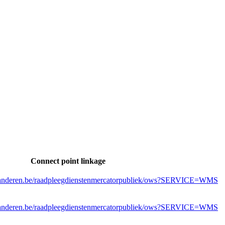
Connect point linkage
laanderen.be/raadpleegdienstenmercatorpubliek/ows?SERVICE=WMS
laanderen.be/raadpleegdienstenmercatorpubliek/ows?SERVICE=WMS