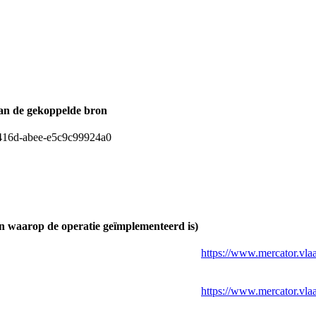
van de gekoppelde bron
416d-abee-e5c9c99924a0
 waarop de operatie geïmplementeerd is)
https://www.mercator.v
https://www.mercator.v