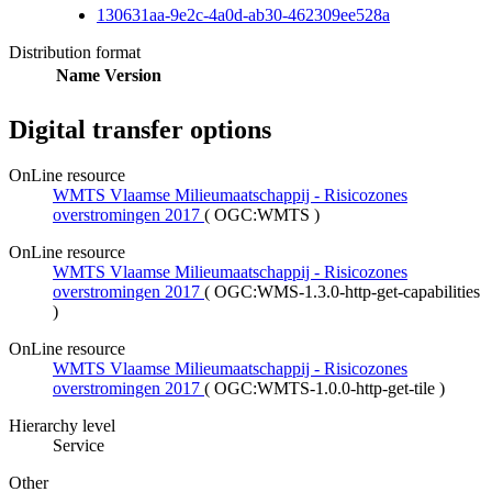
130631aa-9e2c-4a0d-ab30-462309ee528a
Distribution format
Name
Version
Digital transfer options
OnLine resource
WMTS Vlaamse Milieumaatschappij - Risicozones
overstromingen 2017
(
OGC:WMTS
)
OnLine resource
WMTS Vlaamse Milieumaatschappij - Risicozones
overstromingen 2017
(
OGC:WMS-1.3.0-http-get-capabilities
)
OnLine resource
WMTS Vlaamse Milieumaatschappij - Risicozones
overstromingen 2017
(
OGC:WMTS-1.0.0-http-get-tile
)
Hierarchy level
Service
Other