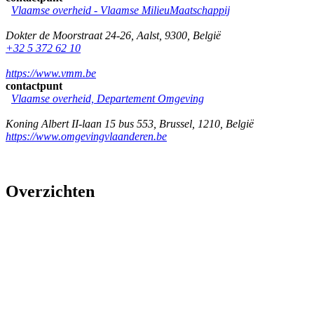
Vlaamse overheid - Vlaamse MilieuMaatschappij
Dokter de Moorstraat 24-26
,
Aalst
,
9300
,
België
+32 5 372 62 10
https://www.vmm.be
contactpunt
Vlaamse overheid, Departement Omgeving
Koning Albert II-laan 15 bus 553
,
Brussel
,
1210
,
België
https://www.omgevingvlaanderen.be
Overzichten