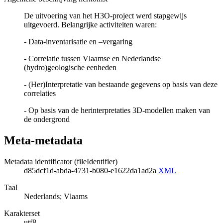
De uitvoering van het H3O-project werd stapgewijs
uitgevoerd. Belangrijke activiteiten waren:
- Data-inventarisatie en –vergaring
- Correlatie tussen Vlaamse en Nederlandse
(hydro)geologische eenheden
- (Her)Interpretatie van bestaande gegevens op basis van deze
correlaties
- Op basis van de herinterpretaties 3D-modellen maken van
de ondergrond
Meta-metadata
Metadata identificator (fileIdentifier)
d85dcf1d-abda-4731-b080-e1622da1ad2a
XML
Taal
Nederlands; Vlaams
Karakterset
utf8