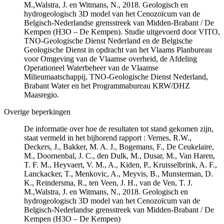
M.,Walstra, J. en Witmans, N., 2018. Geologisch en
hydrogeologisch 3D model van het Cenozoïcum van de
Belgisch-Nederlandse grensstreek van Midden-Brabant / De
Kempen (H3O – De Kempen). Studie uitgevoerd door VITO,
TNO-Geologische Dienst Nederland en de Belgische
Geologische Dienst in opdracht van het Vlaams Planbureau
voor Omgeving van de Vlaamse overheid, de Afdeling
Operationeel Waterbeheer van de Vlaamse
Milieumaatschappij, TNO-Geologische Dienst Nederland,
Brabant Water en het Programmabureau KRW/DHZ
Maasregio.
Overige beperkingen
De informatie over hoe de resultaten tot stand gekomen zijn,
staat vermeld in het bijhorend rapport : Vernes, R.W.,
Deckers, J., Bakker, M. A. J., Bogemans, F., De Ceukelaire,
M., Doornenbal, J. C., den Dulk, M., Dusar, M., Van Haren,
T. F. M., Heyvaert, V. M., A., Kiden, P., Kruisselbrink, A. F.,
Lanckacker, T., Menkovic, A., Meyvis, B., Munsterman, D.
K., Reindersma, R., ten Veen, J. H., van de Ven, T. J.
M.,Walstra, J. en Witmans, N., 2018. Geologisch en
hydrogeologisch 3D model van het Cenozoïcum van de
Belgisch-Nederlandse grensstreek van Midden-Brabant / De
Kempen (H3O – De Kempen)