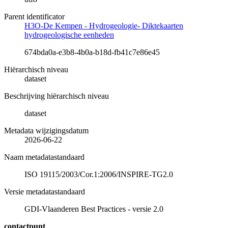
Parent identificator
H3O-De Kempen - Hydrogeologie- Diktekaarten
hydrogeologische eenheden
674bda0a-e3b8-4b0a-b18d-fb41c7e86e45
Hiërarchisch niveau
dataset
Beschrijving hiërarchisch niveau
dataset
Metadata wijzigingsdatum
2026-06-22
Naam metadatastandaard
ISO 19115/2003/Cor.1:2006/INSPIRE-TG2.0
Versie metadatastandaard
GDI-Vlaanderen Best Practices - versie 2.0
contactpunt