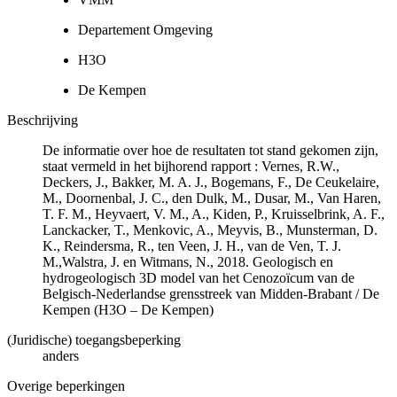
Departement Omgeving
H3O
De Kempen
Beschrijving
De informatie over hoe de resultaten tot stand gekomen zijn,
staat vermeld in het bijhorend rapport : Vernes, R.W.,
Deckers, J., Bakker, M. A. J., Bogemans, F., De Ceukelaire,
M., Doornenbal, J. C., den Dulk, M., Dusar, M., Van Haren,
T. F. M., Heyvaert, V. M., A., Kiden, P., Kruisselbrink, A. F.,
Lanckacker, T., Menkovic, A., Meyvis, B., Munsterman, D.
K., Reindersma, R., ten Veen, J. H., van de Ven, T. J.
M.,Walstra, J. en Witmans, N., 2018. Geologisch en
hydrogeologisch 3D model van het Cenozoïcum van de
Belgisch-Nederlandse grensstreek van Midden-Brabant / De
Kempen (H3O – De Kempen)
(Juridische) toegangsbeperking
anders
Overige beperkingen