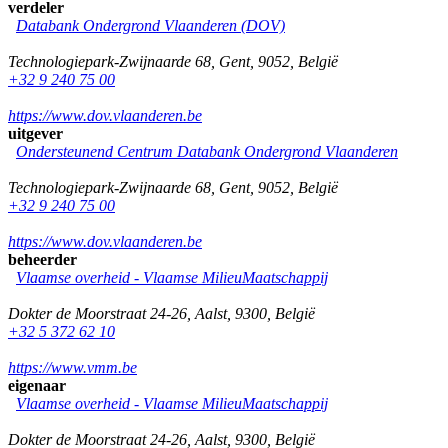
verdeler
Databank Ondergrond Vlaanderen (DOV)
Technologiepark-Zwijnaarde 68
,
Gent
,
9052
,
België
+32 9 240 75 00
https://www.dov.vlaanderen.be
uitgever
Ondersteunend Centrum Databank Ondergrond Vlaanderen
Technologiepark-Zwijnaarde 68
,
Gent
,
9052
,
België
+32 9 240 75 00
https://www.dov.vlaanderen.be
beheerder
Vlaamse overheid - Vlaamse MilieuMaatschappij
Dokter de Moorstraat 24-26
,
Aalst
,
9300
,
België
+32 5 372 62 10
https://www.vmm.be
eigenaar
Vlaamse overheid - Vlaamse MilieuMaatschappij
Dokter de Moorstraat 24-26
,
Aalst
,
9300
,
België