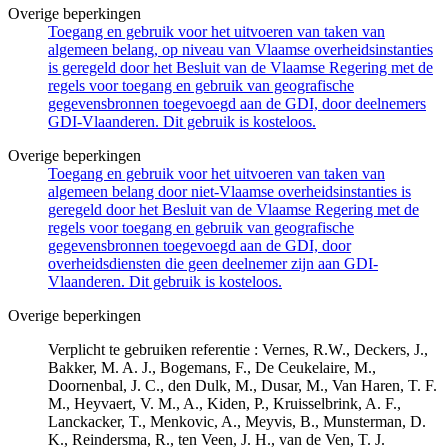
Overige beperkingen
Toegang en gebruik voor het uitvoeren van taken van
algemeen belang, op niveau van Vlaamse overheidsinstanties
is geregeld door het Besluit van de Vlaamse Regering met de
regels voor toegang en gebruik van geografische
gegevensbronnen toegevoegd aan de GDI, door deelnemers
GDI-Vlaanderen. Dit gebruik is kosteloos.
Overige beperkingen
Toegang en gebruik voor het uitvoeren van taken van
algemeen belang door niet-Vlaamse overheidsinstanties is
geregeld door het Besluit van de Vlaamse Regering met de
regels voor toegang en gebruik van geografische
gegevensbronnen toegevoegd aan de GDI, door
overheidsdiensten die geen deelnemer zijn aan GDI-
Vlaanderen. Dit gebruik is kosteloos.
Overige beperkingen
Verplicht te gebruiken referentie : Vernes, R.W., Deckers, J.,
Bakker, M. A. J., Bogemans, F., De Ceukelaire, M.,
Doornenbal, J. C., den Dulk, M., Dusar, M., Van Haren, T. F.
M., Heyvaert, V. M., A., Kiden, P., Kruisselbrink, A. F.,
Lanckacker, T., Menkovic, A., Meyvis, B., Munsterman, D.
K., Reindersma, R., ten Veen, J. H., van de Ven, T. J.