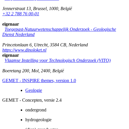
Jennerstraat 13
,
Brussel
,
1000
,
België
+32 2 788 76 00-01
eigenaar
Toegepast-Natuurwetenschappelijk Onderzoek - Geologische
Dienst Nederland
Princetonlaan 6
,
Utrecht
,
3584 CB
,
Nederland
https://www.dinoloket.nl
eigenaar
Vlaamse Instelling voor Technologisch Onderzoek (VITO)
Boeretang 200
,
Mol
,
2400
,
België
GEMET - INSPIRE themes, version 1.0
Geologie
GEMET - Concepten, versie 2.4
ondergrond
hydrogeologie