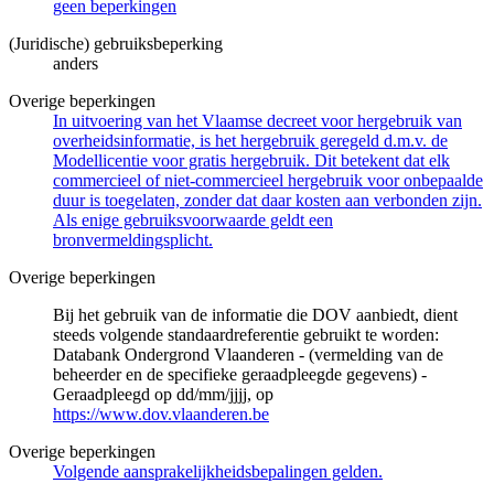
geen beperkingen
(Juridische) gebruiksbeperking
anders
Overige beperkingen
In uitvoering van het Vlaamse decreet voor hergebruik van
overheidsinformatie, is het hergebruik geregeld d.m.v. de
Modellicentie voor gratis hergebruik. Dit betekent dat elk
commercieel of niet-commercieel hergebruik voor onbepaalde
duur is toegelaten, zonder dat daar kosten aan verbonden zijn.
Als enige gebruiksvoorwaarde geldt een
bronvermeldingsplicht.
Overige beperkingen
Bij het gebruik van de informatie die DOV aanbiedt, dient
steeds volgende standaardreferentie gebruikt te worden:
Databank Ondergrond Vlaanderen - (vermelding van de
beheerder en de specifieke geraadpleegde gegevens) -
Geraadpleegd op dd/mm/jjjj, op
https://www.dov.vlaanderen.be
Overige beperkingen
Volgende aansprakelijkheidsbepalingen gelden.