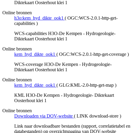
Diktekaart Oosterhout klei 1
Online bronnen
h3o:kem_hyd_dikte_ook1
(
OGC:WCS-2.0.1-http-get-
capabilities
)
WCS-capabilities H3O-De Kempen - Hydrogeologie-
Diktekaart Oosterhout klei 1
Online bronnen
kem_hyd_dikte_ook1
(
OGC:WCS-2.0.1-http-get-coverage
)
WCS-coverage H3O-De Kempen - Hydrogeologie-
Diktekaart Oosterhout klei 1
Online bronnen
kem_hyd_dikte_ook1
(
GLG:KML-2.0-http-get-map
)
KML H3O-De Kempen - Hydrogeologie- Diktekaart
Oosterhout klei 1
Online bronnen
Downloaden via DOV-website
(
LINK download-store
)
Link naar downloadbare bestanden (rapport, correlatietabel en
databestanden) op overzichtspagina van DOV-website