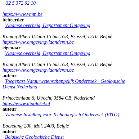
+32 5 372 62 10
https://www.vmm.be
beheerder
Vlaamse overheid, Departement Omgeving
Koning Albert II-laan 15 bus 553
,
Brussel
,
1210
,
België
https://www.omgevingvlaanderen.be
eigenaar
Vlaamse overheid, Departement Omgeving
Koning Albert II-laan 15 bus 553
,
Brussel
,
1210
,
België
https://www.omgevingvlaanderen.be
auteur
Toegepast-Natuurwetenschappelijk Onderzoek - Geologische
Dienst Nederland
Princetonlaan 6
,
Utrecht
,
3584 CB
,
Nederland
https://www.dinoloket.nl
auteur
Vlaamse Instelling voor Technologisch Onderzoek (VITO)
Boeretang 200
,
Mol
,
2400
,
België
auteur
Belgische Geologische Dienst