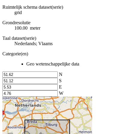
Ruimtelijk schema dataset(serie)
grid
Grondresolutie
100.00 meter
Taal dataset(serie)
Nederlands; Vlaams
Categorie(en)
Geo wetenschappelijke data
N
S
E
W