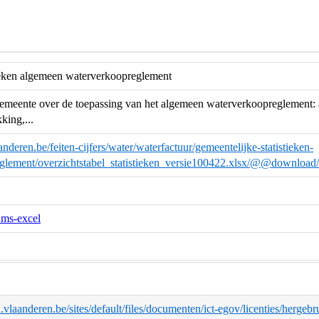
tieken algemeen waterverkoopreglement
meente over de toepassing van het algemeen waterverkoopreglement: a
king,...
nderen.be/feiten-cijfers/water/waterfactuur/gemeentelijke-statistieken-
glement/overzichtstabel_statistieken_versie100422.xlsx/@@download/f
.ms-excel
d.vlaanderen.be/sites/default/files/documenten/ict-egov/licenties/herge