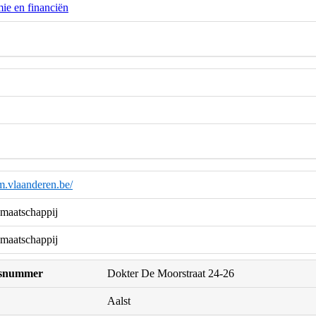
ie en financiën
.vlaanderen.be/
maatschappij
maatschappij
uisnummer
Dokter De Moorstraat 24-26
Aalst