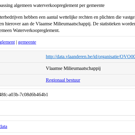
oepassing algemeen waterverkoopreglement per gemeente
erbedrijven hebben een aantal wettelijke rechten en plichten die vastge
en hierover aan de Vlaamse Milieumaatschappij. De statistieken worden
emeen Waterverkoopreglement.
glement
|
gemeente
http://data.vlaanderen.be/id/organisatie/OVO
Vlaamse Milieumaatschappij
Regionaal bestuur
-48fc-a03b-7c08d6b464b1
data