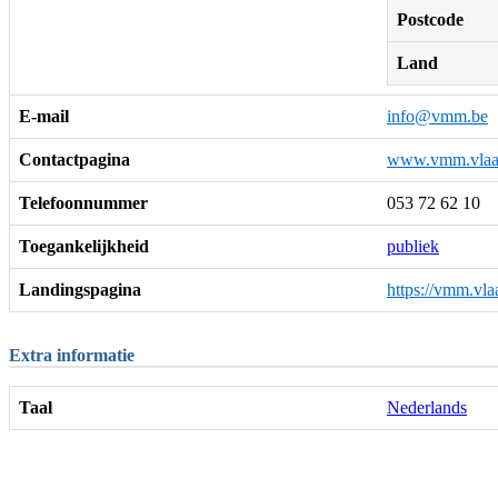
Postcode
Land
E-mail
info@vmm.be
Contactpagina
www.vmm.vlaa
Telefoonnummer
053 72 62 10
Toegankelijkheid
publiek
Landingspagina
https://vmm.vla
Extra informatie
Taal
Nederlands