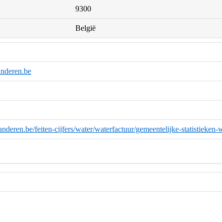
9300
België
nderen.be
anderen.be/feiten-cijfers/water/waterfactuur/gemeentelijke-statistieke