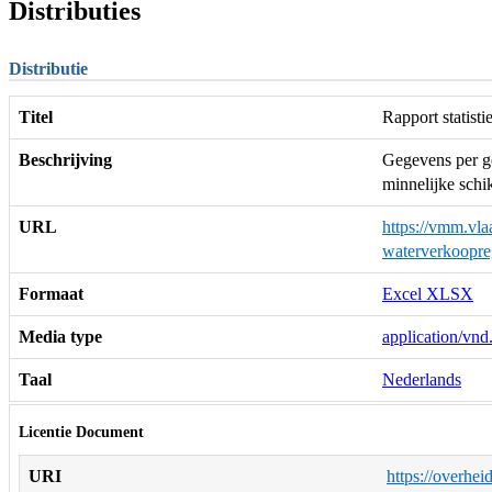
Distributies
Distributie
Titel
Rapport statis
Beschrijving
Gegevens per ge
minnelijke schik
URL
https://vmm.vlaa
waterverkoopre
Formaat
Excel XLSX
Media type
application/vnd
Taal
Nederlands
Licentie Document
URI
https://overhei