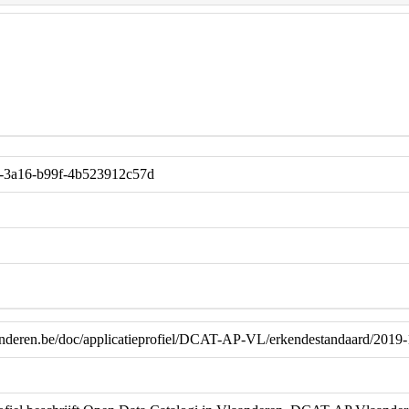
-3a16-b99f-4b523912c57d
laanderen.be/doc/applicatieprofiel/DCAT-AP-VL/erkendestandaard/2019