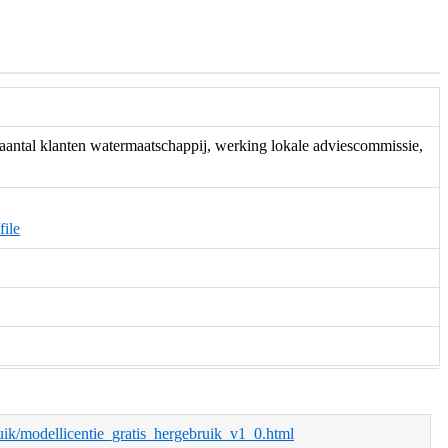
antal klanten watermaatschappij, werking lokale adviescommissie,
ile
bruik/modellicentie_gratis_hergebruik_v1_0.html