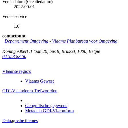
Versiedatum (Creatiedatum)
2022-09-01
Versie service
1.0
contactpunt
Departement Omgeving - Vlaams Planbureau voor Omgeving
Koning Albert II-laan 20, bus 8
,
Brussel
,
1000
,
België
02 553 83 50
Vlaamse regio's
Vlaams Gewest
GDI-Vlaanderen Trefwoorden
Geografische gegevens
Metadata GDI-Vl-conform
Data.gov.be themes