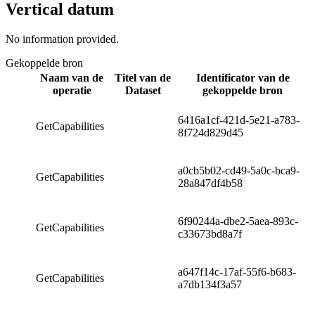
Vertical datum
No information provided.
Gekoppelde bron
Naam van de
Titel van de
Identificator van de
operatie
Dataset
gekoppelde bron
6416a1cf-421d-5e21-a783-
GetCapabilities
8f724d829d45
a0cb5b02-cd49-5a0c-bca9-
GetCapabilities
28a847df4b58
6f90244a-dbe2-5aea-893c-
GetCapabilities
c33673bd8a7f
a647f14c-17af-55f6-b683-
GetCapabilities
a7db134f3a57