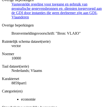
Vastgestelde regeling voor toegang en gebruik van
geografische gegevensbronnen en -diensten toegevoegd aan
de GDI door instanties die geen deelnemer zijn aan GDI-
Vlaanderen
Overige beperkingen
Bronvermeldingsvoorschrift: "Bron: VLAIO"
Ruimtelijk schema dataset(serie)
vector
Noemer
10000
Taal dataset(serie)
Nederlands; Vlaams
Karakterset
8859part1
Categorie(en)
economie