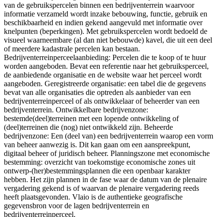
van de gebruikspercelen binnen een bedrijventerrein waarvoor
informatie verzameld wordt inzake bebouwing, functie, gebruik en
beschikbaarheid en indien gekend aangevuld met informatie over
knelpunten (beperkingen). Met gebruikspercelen wordt bedoeld de
visueel waarneembare (al dan niet bebouwde) kavel, die uit een deel
of meerdere kadastrale percelen kan bestaan.
Bedrijventerreinperceelaanbieding: Percelen die te koop of te huur
worden aangeboden. Bevat een referentie naar het gebruiksperceel,
de aanbiedende organisatie en de website waar het perceel wordt
aangeboden. Geregistreerde organisatie: een tabel die de gegevens
bevat van alle organisaties die optreden als aanbieder van een
bedrijventerreinperceel of als ontwikkelaar of beheerder van een
bedrijventerrein. Ontwikkelbare bedrijvenzone:
bestemde(deel)terreinen met een lopende ontwikkeling of
(deel)terreinen die (nog) niet ontwikkeld zijn. Beheerde
bedrijvenzone: Een (deel van) een bedrijventerrein waarop een vorm
van beheer aanwezig is. Dit kan gaan om een aanspreekpunt,
digitaal beheer of juridisch beheer. Planningszone met economische
bestemming: overzicht van toekomstige economische zones uit
ontwerp-(her)bestemmingsplannen die een openbaar karakter
hebben. Het zijn plannen in de fase waar de datum van de plenaire
vergadering gekend is of waarvan de plenaire vergadering reeds
heeft plaatsgevonden. Vlaio is de authentieke geografische
gegevensbron voor de lagen bedrijventerrein en
bedrijventerreinperceel.