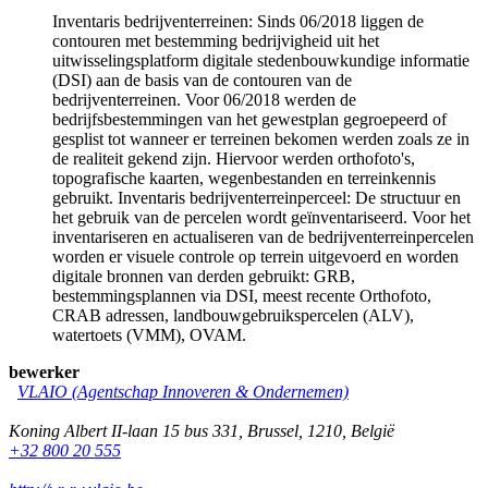
Inventaris bedrijventerreinen: Sinds 06/2018 liggen de
contouren met bestemming bedrijvigheid uit het
uitwisselingsplatform digitale stedenbouwkundige informatie
(DSI) aan de basis van de contouren van de
bedrijventerreinen. Voor 06/2018 werden de
bedrijfsbestemmingen van het gewestplan gegroepeerd of
gesplist tot wanneer er terreinen bekomen werden zoals ze in
de realiteit gekend zijn. Hiervoor werden orthofoto's,
topografische kaarten, wegenbestanden en terreinkennis
gebruikt. Inventaris bedrijventerreinperceel: De structuur en
het gebruik van de percelen wordt geïnventariseerd. Voor het
inventariseren en actualiseren van de bedrijventerreinpercelen
worden er visuele controle op terrein uitgevoerd en worden
digitale bronnen van derden gebruikt: GRB,
bestemmingsplannen via DSI, meest recente Orthofoto,
CRAB adressen, landbouwgebruikspercelen (ALV),
watertoets (VMM), OVAM.
bewerker
VLAIO (Agentschap Innoveren & Ondernemen)
Koning Albert II-laan 15 bus 331
,
Brussel
,
1210
,
België
+32 800 20 555