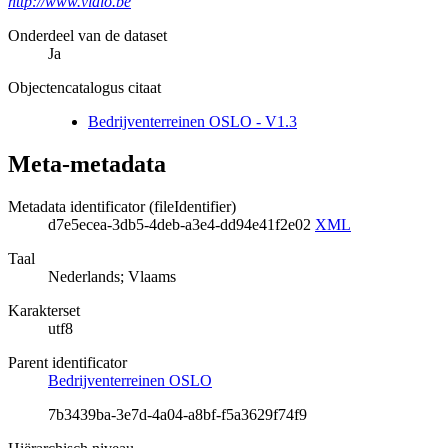
http://www.vlaio.be
Onderdeel van de dataset
Ja
Objectencatalogus citaat
Bedrijventerreinen OSLO - V1.3
Meta-metadata
Metadata identificator (fileIdentifier)
d7e5ecea-3db5-4deb-a3e4-dd94e41f2e02
XML
Taal
Nederlands; Vlaams
Karakterset
utf8
Parent identificator
Bedrijventerreinen OSLO
7b3439ba-3e7d-4a04-a8bf-f5a3629f74f9