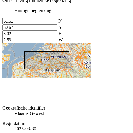
Omschrijving ruimtelijke begrenzing
Huidige begrenzing
N
S
E
W
Geografische identifier
Vlaams Gewest
Begindatum
2025-08-30