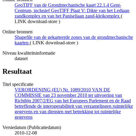
GeoTIFF van de Grondmechanische kaart 22.1.4 Gent-
Centrum, inclusief GeoTIFF Plaat V: Dikte van het Lediaan
zandkomplex en van het Paniseliaan zand-kleikomplex
(
LINK download-store
)
Online bronnen
Shapefile van de gekarteerde zones van de grondmechanische
kaarten
(
LINK download-store
)
Niveau kwaliteitsinformatie
dataset
Resultaat
Titel specificatie
VERORDENING (EU) Nr. 1089/2010 VAN DE
COMMISSIE van 23 november 2010 ter uitvoering van
Richtlijn 2007/2/EG van het Europees Parlement en de Raad
betreffende de interoperabiliteit van verzamelingen ruimtelijke
gegevens en van diensten met betrekking tot ruimtelijke
gegevens
Versiedatum (Publicatiedatum)
2010-12-08