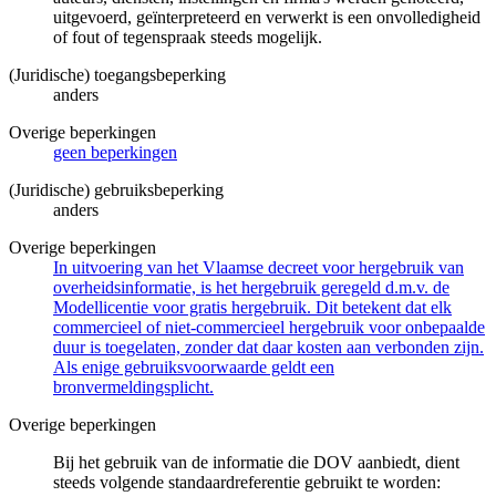
uitgevoerd, geïnterpreteerd en verwerkt is een onvolledigheid
of fout of tegenspraak steeds mogelijk.
(Juridische) toegangsbeperking
anders
Overige beperkingen
geen beperkingen
(Juridische) gebruiksbeperking
anders
Overige beperkingen
In uitvoering van het Vlaamse decreet voor hergebruik van
overheidsinformatie, is het hergebruik geregeld d.m.v. de
Modellicentie voor gratis hergebruik. Dit betekent dat elk
commercieel of niet-commercieel hergebruik voor onbepaalde
duur is toegelaten, zonder dat daar kosten aan verbonden zijn.
Als enige gebruiksvoorwaarde geldt een
bronvermeldingsplicht.
Overige beperkingen
Bij het gebruik van de informatie die DOV aanbiedt, dient
steeds volgende standaardreferentie gebruikt te worden: