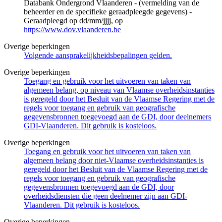
Databank Ondergrond Vlaanderen - (vermelding van de
beheerder en de specifieke geraadpleegde gegevens) -
Geraadpleegd op dd/mm/jjjj, op
https://www.dov.vlaanderen.be
Overige beperkingen
Volgende aansprakelijkheidsbepalingen gelden.
Overige beperkingen
Toegang en gebruik voor het uitvoeren van taken van
algemeen belang, op niveau van Vlaamse overheidsinstanties
is geregeld door het Besluit van de Vlaamse Regering met de
regels voor toegang en gebruik van geografische
gegevensbronnen toegevoegd aan de GDI, door deelnemers
GDI-Vlaanderen. Dit gebruik is kosteloos.
Overige beperkingen
Toegang en gebruik voor het uitvoeren van taken van
algemeen belang door niet-Vlaamse overheidsinstanties is
geregeld door het Besluit van de Vlaamse Regering met de
regels voor toegang en gebruik van geografische
gegevensbronnen toegevoegd aan de GDI, door
overheidsdiensten die geen deelnemer zijn aan GDI-
Vlaanderen. Dit gebruik is kosteloos.
Overige beperkingen