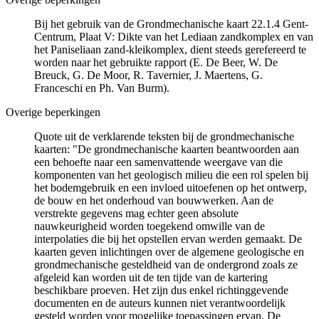
Bij het gebruik van de Grondmechanische kaart 22.1.4 Gent-
Centrum, Plaat V: Dikte van het Lediaan zandkomplex en van
het Paniseliaan zand-kleikomplex, dient steeds gerefereerd te
worden naar het gebruikte rapport (E. De Beer, W. De
Breuck, G. De Moor, R. Tavernier, J. Maertens, G.
Franceschi en Ph. Van Burm).
Overige beperkingen
Quote uit de verklarende teksten bij de grondmechanische
kaarten: "De grondmechanische kaarten beantwoorden aan
een behoefte naar een samenvattende weergave van die
komponenten van het geologisch milieu die een rol spelen bij
het bodemgebruik en een invloed uitoefenen op het ontwerp,
de bouw en het onderhoud van bouwwerken. Aan de
verstrekte gegevens mag echter geen absolute
nauwkeurigheid worden toegekend omwille van de
interpolaties die bij het opstellen ervan werden gemaakt. De
kaarten geven inlichtingen over de algemene geologische en
grondmechanische gesteldheid van de ondergrond zoals ze
afgeleid kan worden uit de ten tijde van de kartering
beschikbare proeven. Het zijn dus enkel richtinggevende
documenten en de auteurs kunnen niet verantwoordelijk
gesteld worden voor mogelijke toepassingen ervan. De