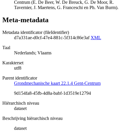
Centrum (E. De Beer, W. De Breuck, G. De Moor, R.
Tavernier, J. Maertens, G. Franceschi en Ph. Van Burm).
Meta-metadata
Metadata identificator (fileIdentifier)
d7a331ae-d0cf-47e4-881c-5f314c86e3af
XML
Taal
Nederlands; Vlaams
Karakterset
utf8
Parent identificator
Grondmechanische kaart 22.1.4 Gent-Centrum
9d154fa8-45fb-4d8a-babf-1d3519e12794
Hiërarchisch niveau
dataset
Beschrijving hiërarchisch niveau
dataset