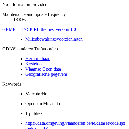
No information provided.
Maintenance and update frequency
IRREG
GEMET - INSPIRE themes, version 1.0
Milieubewakingsvoorzieningen
GDI-Vlaanderen Trefwoorden
Herbruikbaar
Kosteloos
Vlaamse Open data
Geografische gegevens
Keywords
MercatorNet
OpenbareMetadata
1-publiek
https://data.omgeving.vlaanderen.be/id/dataset/codelijst-
matrix_3.0.4