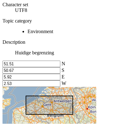
Character set
UTF8
Topic category
Environment
Description
Huidige begrenzing
N
S
E
W