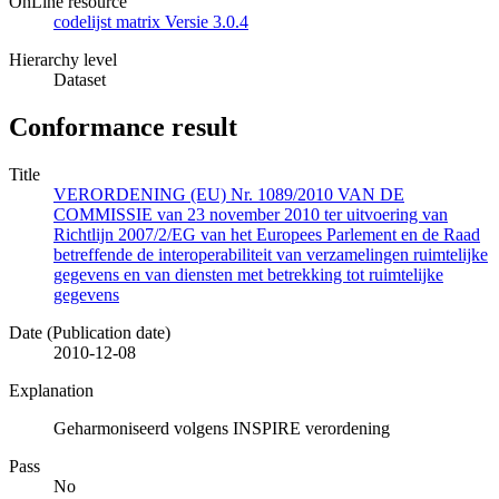
OnLine resource
codelijst matrix Versie 3.0.4
Hierarchy level
Dataset
Conformance result
Title
VERORDENING (EU) Nr. 1089/2010 VAN DE
COMMISSIE van 23 november 2010 ter uitvoering van
Richtlijn 2007/2/EG van het Europees Parlement en de Raad
betreffende de interoperabiliteit van verzamelingen ruimtelijke
gegevens en van diensten met betrekking tot ruimtelijke
gegevens
Date (Publication date)
2010-12-08
Explanation
Geharmoniseerd volgens INSPIRE verordening
Pass
No