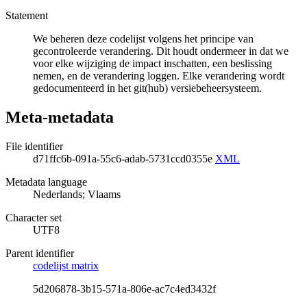
Statement
We beheren deze codelijst volgens het principe van
gecontroleerde verandering. Dit houdt ondermeer in dat we
voor elke wijziging de impact inschatten, een beslissing
nemen, en de verandering loggen. Elke verandering wordt
gedocumenteerd in het git(hub) versiebeheersysteem.
Meta-metadata
File identifier
d71ffc6b-091a-55c6-adab-5731ccd0355e
XML
Metadata language
Nederlands; Vlaams
Character set
UTF8
Parent identifier
codelijst matrix
5d206878-3b15-571a-806e-ac7c4ed3432f