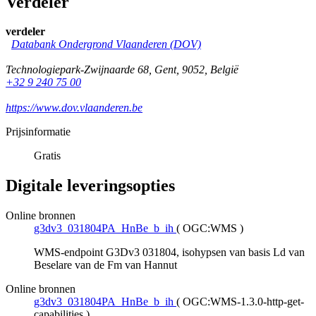
Verdeler
verdeler
Databank Ondergrond Vlaanderen (DOV)
Technologiepark-Zwijnaarde 68
,
Gent
,
9052
,
België
+32 9 240 75 00
https://www.dov.vlaanderen.be
Prijsinformatie
Gratis
Digitale leveringsopties
Online bronnen
g3dv3_031804PA_HnBe_b_ih
(
OGC:WMS
)
WMS-endpoint G3Dv3 031804, isohypsen van basis Ld van
Beselare van de Fm van Hannut
Online bronnen
g3dv3_031804PA_HnBe_b_ih
(
OGC:WMS-1.3.0-http-get-
capabilities
)