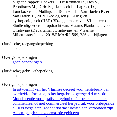
bijgaand rapport Deckers J., De Koninck R., Bos S.,
Broothaers M., Dirix K., Hambsch L., Lagrou, D.,
Lanckacker T., Matthijs, J., Rombaut B., Van Baelen K. &
Van Haren T., 2019. Geologisch (G3Dv3) en
hydrogeologisch (H3D) 3D-lagenmodel van Vlaanderen.
Studie uitgevoerd in opdracht van: Vlaams Planbureau voor
Omgeving (Departement Omgeving) en Vlaamse
Milieumaatschappij 2018/RMA/R/1569, 286p. + bijlagen
(Juridische) toegangsbeperking
anders
Overige beperkingen
geen beperkingen
(Juridische) gebruiksbeperking
anders
Overige beperkingen
In uitvoering van het Vlaamse decreet voor hergebruik van
overheidsinformatie, is het hergebruik geregeld d.m.v. de
Modellicentie voor gratis hergebruik. Dit betekent dat elk
commercieel of niet-commercieel hergebruik voor onbepaalde
duur is toegelaten, zonder dat daar kosten aan verbonden zijn.
Als enige gebruiksvoorwaarde geldt een