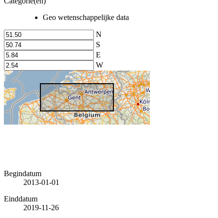
Categorie(en)
Geo wetenschappelijke data
N
S
E
W
Begindatum
2013-01-01
Einddatum
2019-11-26