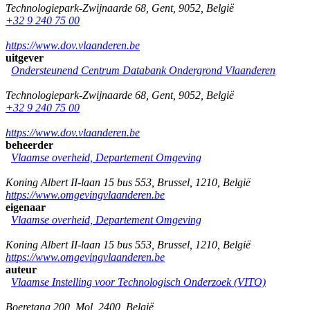
Technologiepark-Zwijnaarde 68
,
Gent
,
9052
,
België
+32 9 240 75 00
https://www.dov.vlaanderen.be
uitgever
Ondersteunend Centrum Databank Ondergrond Vlaanderen
Technologiepark-Zwijnaarde 68
,
Gent
,
9052
,
België
+32 9 240 75 00
https://www.dov.vlaanderen.be
beheerder
Vlaamse overheid, Departement Omgeving
Koning Albert II-laan 15 bus 553
,
Brussel
,
1210
,
België
https://www.omgevingvlaanderen.be
eigenaar
Vlaamse overheid, Departement Omgeving
Koning Albert II-laan 15 bus 553
,
Brussel
,
1210
,
België
https://www.omgevingvlaanderen.be
auteur
Vlaamse Instelling voor Technologisch Onderzoek (VITO)
Boeretang 200
,
Mol
,
2400
,
België