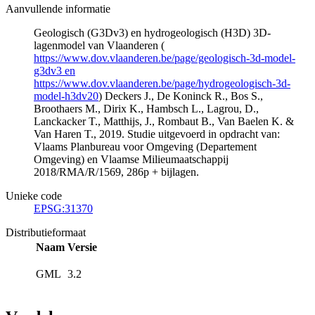
Aanvullende informatie
Geologisch (G3Dv3) en hydrogeologisch (H3D) 3D-
lagenmodel van Vlaanderen (
https://www.dov.vlaanderen.be/page/geologisch-3d-model-
g3dv3 en
https://www.dov.vlaanderen.be/page/hydrogeologisch-3d-
model-h3dv20
) Deckers J., De Koninck R., Bos S.,
Broothaers M., Dirix K., Hambsch L., Lagrou, D.,
Lanckacker T., Matthijs, J., Rombaut B., Van Baelen K. &
Van Haren T., 2019. Studie uitgevoerd in opdracht van:
Vlaams Planbureau voor Omgeving (Departement
Omgeving) en Vlaamse Milieumaatschappij
2018/RMA/R/1569, 286p + bijlagen.
Unieke code
EPSG:31370
Distributieformaat
Naam
Versie
GML
3.2