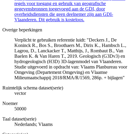
regels voor toegang en gebruik van geografische
gegevensbronnen toegevoegd aan de GDI, door
overheidsdiensten die geen deelnemer zijn aan GDI-
Vlaanderen. Dit gebruik is kosteloos.
Overige beperkingen
Verplicht te gebruiken referentie luidt: "Deckers J., De
Koninck R., Bos S., Broothaers M., Dirix K., Hambsch L.,
Lagrou, D., Lanckacker T., Matthijs, J., Rombaut B., Van
Baelen K. & Van Haren T., 2019. Geologisch (G3Dv3) en
hydrogeologisch (H3D) 3D-lagenmodel van Vlaanderen.
Studie uitgevoerd in opdracht van: Vlaams Planbureau voor
Omgeving (Departement Omgeving) en Vlaamse
Milieumaatschappij 2018/RMA/R/1569, 286p. + bijlagen"
Ruimtelijk schema dataset(serie)
vector
Noemer
50000
Taal dataset(serie)
Nederlands; Vlaams