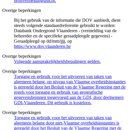
bronvermeldingsplicht.
Overige beperkingen
Bij het gebruik van de informatie die DOV aanbiedt, dient
steeds volgende standaardreferentie gebruikt te worden:
Databank Ondergrond Vlaanderen - (vermelding van de
beheerder en de specifieke geraadpleegde gegevens) -
Geraadpleegd op dd/mm/jjjj, op
https://www.dov.vlaanderen.be
Overige beperkingen
Volgende aansprakelijkheidsbepalingen gelden.
Overige beperkingen
Toegang en gebruik voor het uitvoeren van taken van
algemeen belang, op niveau van Vlaamse overheidsinstanties
is geregeld door het Besluit van de Vlaamse Regering met de
regels voor toegang en gebruik van geografische
gegevensbronnen toegevoegd aan de GDI, door deelnemers
GDI-Vlaanderen. Dit gebruik is kosteloos.
Overige beperkingen
Toegang en gebruik voor het uitvoeren van taken van
algemeen belang door niet-Vlaamse overheidsinstanties is
geregeld door het Besluit van de Vlaamse Regering met de