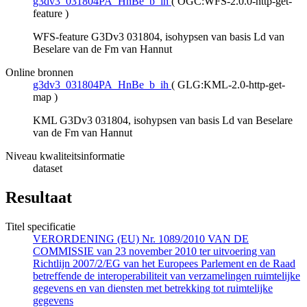
g3dv3_031804PA_HnBe_b_ih
(
OGC:WFS-2.0.0-http-get-
feature
)
WFS-feature G3Dv3 031804, isohypsen van basis Ld van
Beselare van de Fm van Hannut
Online bronnen
g3dv3_031804PA_HnBe_b_ih
(
GLG:KML-2.0-http-get-
map
)
KML G3Dv3 031804, isohypsen van basis Ld van Beselare
van de Fm van Hannut
Niveau kwaliteitsinformatie
dataset
Resultaat
Titel specificatie
VERORDENING (EU) Nr. 1089/2010 VAN DE
COMMISSIE van 23 november 2010 ter uitvoering van
Richtlijn 2007/2/EG van het Europees Parlement en de Raad
betreffende de interoperabiliteit van verzamelingen ruimtelijke
gegevens en van diensten met betrekking tot ruimtelijke
gegevens