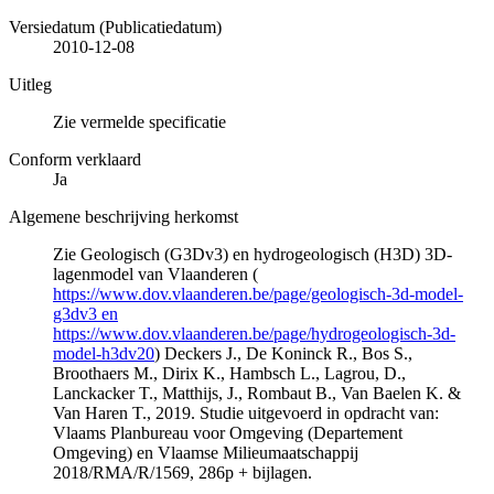
Versiedatum (Publicatiedatum)
2010-12-08
Uitleg
Zie vermelde specificatie
Conform verklaard
Ja
Algemene beschrijving herkomst
Zie Geologisch (G3Dv3) en hydrogeologisch (H3D) 3D-
lagenmodel van Vlaanderen (
https://www.dov.vlaanderen.be/page/geologisch-3d-model-
g3dv3 en
https://www.dov.vlaanderen.be/page/hydrogeologisch-3d-
model-h3dv20
) Deckers J., De Koninck R., Bos S.,
Broothaers M., Dirix K., Hambsch L., Lagrou, D.,
Lanckacker T., Matthijs, J., Rombaut B., Van Baelen K. &
Van Haren T., 2019. Studie uitgevoerd in opdracht van:
Vlaams Planbureau voor Omgeving (Departement
Omgeving) en Vlaamse Milieumaatschappij
2018/RMA/R/1569, 286p + bijlagen.