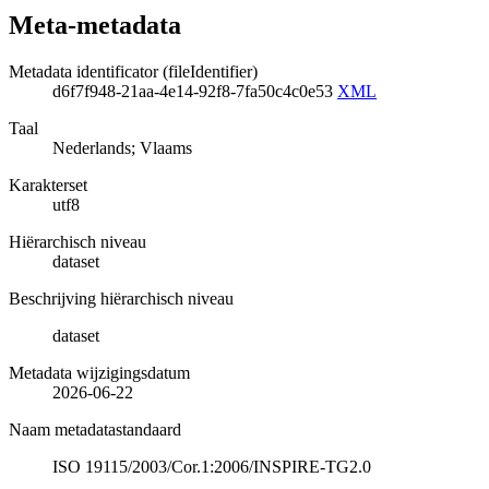
Meta-metadata
Metadata identificator (fileIdentifier)
d6f7f948-21aa-4e14-92f8-7fa50c4c0e53
XML
Taal
Nederlands; Vlaams
Karakterset
utf8
Hiërarchisch niveau
dataset
Beschrijving hiërarchisch niveau
dataset
Metadata wijzigingsdatum
2026-06-22
Naam metadatastandaard
ISO 19115/2003/Cor.1:2006/INSPIRE-TG2.0