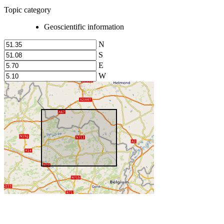
Topic category
Geoscientific information
N
S
E
W