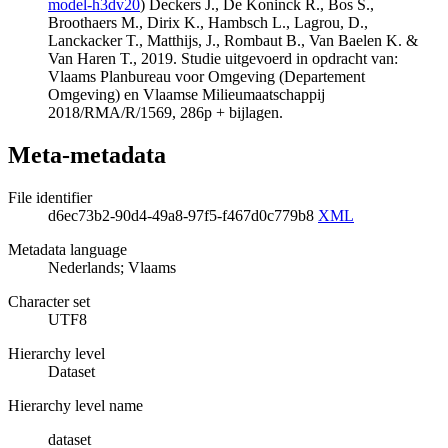
model-h3dv20
) Deckers J., De Koninck R., Bos S.,
Broothaers M., Dirix K., Hambsch L., Lagrou, D.,
Lanckacker T., Matthijs, J., Rombaut B., Van Baelen K. &
Van Haren T., 2019. Studie uitgevoerd in opdracht van:
Vlaams Planbureau voor Omgeving (Departement
Omgeving) en Vlaamse Milieumaatschappij
2018/RMA/R/1569, 286p + bijlagen.
Meta-metadata
File identifier
d6ec73b2-90d4-49a8-97f5-f467d0c779b8
XML
Metadata language
Nederlands; Vlaams
Character set
UTF8
Hierarchy level
Dataset
Hierarchy level name
dataset