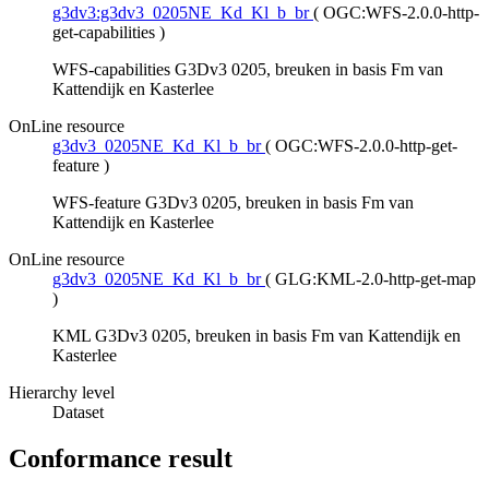
g3dv3:g3dv3_0205NE_Kd_Kl_b_br
(
OGC:WFS-2.0.0-http-
get-capabilities
)
WFS-capabilities G3Dv3 0205, breuken in basis Fm van
Kattendijk en Kasterlee
OnLine resource
g3dv3_0205NE_Kd_Kl_b_br
(
OGC:WFS-2.0.0-http-get-
feature
)
WFS-feature G3Dv3 0205, breuken in basis Fm van
Kattendijk en Kasterlee
OnLine resource
g3dv3_0205NE_Kd_Kl_b_br
(
GLG:KML-2.0-http-get-map
)
KML G3Dv3 0205, breuken in basis Fm van Kattendijk en
Kasterlee
Hierarchy level
Dataset
Conformance result