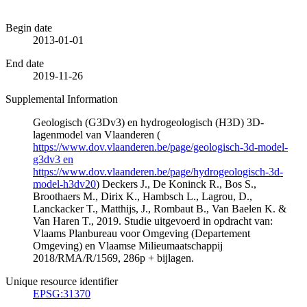
Begin date
2013-01-01
End date
2019-11-26
Supplemental Information
Geologisch (G3Dv3) en hydrogeologisch (H3D) 3D-
lagenmodel van Vlaanderen (
https://www.dov.vlaanderen.be/page/geologisch-3d-model-
g3dv3 en
https://www.dov.vlaanderen.be/page/hydrogeologisch-3d-
model-h3dv20
) Deckers J., De Koninck R., Bos S.,
Broothaers M., Dirix K., Hambsch L., Lagrou, D.,
Lanckacker T., Matthijs, J., Rombaut B., Van Baelen K. &
Van Haren T., 2019. Studie uitgevoerd in opdracht van:
Vlaams Planbureau voor Omgeving (Departement
Omgeving) en Vlaamse Milieumaatschappij
2018/RMA/R/1569, 286p + bijlagen.
Unique resource identifier
EPSG:31370