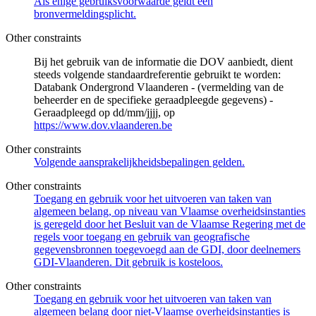
Als enige gebruiksvoorwaarde geldt een
bronvermeldingsplicht.
Other constraints
Bij het gebruik van de informatie die DOV aanbiedt, dient
steeds volgende standaardreferentie gebruikt te worden:
Databank Ondergrond Vlaanderen - (vermelding van de
beheerder en de specifieke geraadpleegde gegevens) -
Geraadpleegd op dd/mm/jjjj, op
https://www.dov.vlaanderen.be
Other constraints
Volgende aansprakelijkheidsbepalingen gelden.
Other constraints
Toegang en gebruik voor het uitvoeren van taken van
algemeen belang, op niveau van Vlaamse overheidsinstanties
is geregeld door het Besluit van de Vlaamse Regering met de
regels voor toegang en gebruik van geografische
gegevensbronnen toegevoegd aan de GDI, door deelnemers
GDI-Vlaanderen. Dit gebruik is kosteloos.
Other constraints
Toegang en gebruik voor het uitvoeren van taken van
algemeen belang door niet-Vlaamse overheidsinstanties is