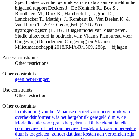
Specificaties over het gebruik van de data staan vermeld in het
bijgaand rapport Deckers J., De Koninck R., Bos S.,
Broothaers M., Dirix K., Hambsch L., Lagrou, D.,
Lanckacker T., Matthijs, J., Rombaut B., Van Baelen K. &
Van Haren T., 2019. Geologisch (G3Dv3) en
hydrogeologisch (H3D) 3D-lagenmodel van Vlaanderen.
Studie uitgevoerd in opdracht van: Vlaams Planbureau voor
Omgeving (Departement Omgeving) en Vlaamse
Milieumaatschappij 2018/RMA/R/1569, 286p. + bijlagen
Access constraints
Other restrictions
Other constraints
geen beperkingen
Use constraints
Other restrictions
Other constraints
In uitvoering van het Vlaamse decreet voor hergebruik van
overheidsinformatie, is het hergebruik geregeld d.m.v. de
Modellicentie voor gratis hergebruik. Dit betekent dat elk
commercieel of niet-commercieel hergebruik voor onbepaalde
duur is toegelaten, zonder dat daar kosten aan verbonden zijn.