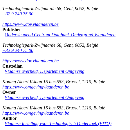
Technologiepark-Zwijnaarde 68
,
Gent
,
9052
,
België
+32 9 240 75 00
https://www.dov.vlaanderen.be
Publisher
Ondersteunend Centrum Databank Ondergrond Vlaanderen
Technologiepark-Zwijnaarde 68
,
Gent
,
9052
,
België
+32 9 240 75 00
https://www.dov.vlaanderen.be
Custodian
Vlaamse overheid, Departement Omgeving
Koning Albert II-laan 15 bus 553
,
Brussel
,
1210
,
België
https://www.omgevingvlaanderen.be
Owner
Vlaamse overheid, Departement Omgeving
Koning Albert II-laan 15 bus 553
,
Brussel
,
1210
,
België
https://www.omgevingvlaanderen.be
Author
Vlaamse Instelling voor Technologisch Onderzoek (VITO)