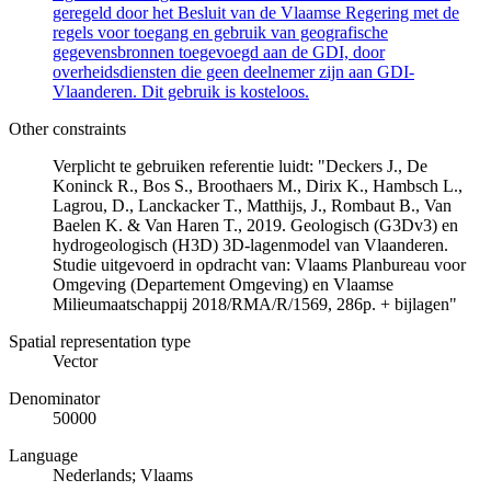
geregeld door het Besluit van de Vlaamse Regering met de
regels voor toegang en gebruik van geografische
gegevensbronnen toegevoegd aan de GDI, door
overheidsdiensten die geen deelnemer zijn aan GDI-
Vlaanderen. Dit gebruik is kosteloos.
Other constraints
Verplicht te gebruiken referentie luidt: "Deckers J., De
Koninck R., Bos S., Broothaers M., Dirix K., Hambsch L.,
Lagrou, D., Lanckacker T., Matthijs, J., Rombaut B., Van
Baelen K. & Van Haren T., 2019. Geologisch (G3Dv3) en
hydrogeologisch (H3D) 3D-lagenmodel van Vlaanderen.
Studie uitgevoerd in opdracht van: Vlaams Planbureau voor
Omgeving (Departement Omgeving) en Vlaamse
Milieumaatschappij 2018/RMA/R/1569, 286p. + bijlagen"
Spatial representation type
Vector
Denominator
50000
Language
Nederlands; Vlaams