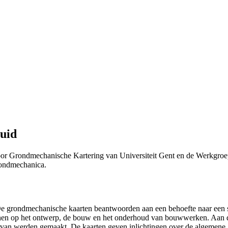
uid
or Grondmechanische Kartering van Universiteit Gent en de Werkgroe
Grondmechanica.
 "De grondmechanische kaarten beantwoorden aan een behoefte naar ee
efenen op het ontwerp, de bouw en het onderhoud van bouwwerken. Aan 
n ervan werden gemaakt. De kaarten geven inlichtingen over de algemen