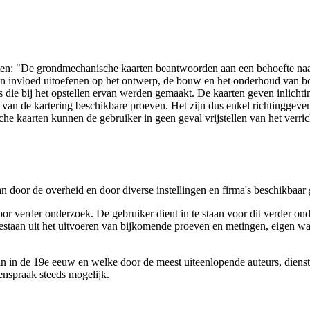
arten: "De grondmechanische kaarten beantwoorden aan een behoefte n
 een invloed uitoefenen op het ontwerp, de bouw en het onderhoud van
 die bij het opstellen ervan werden gemaakt. De kaarten geven inlich
e van de kartering beschikbare proeven. Het zijn dus enkel richtinggev
e kaarten kunnen de gebruiker in geen geval vrijstellen van het verri
n door de overheid en door diverse instellingen en firma's beschikbaa
verder onderzoek. De gebruiker dient in te staan voor dit verder ond
n bestaan uit het uitvoeren van bijkomende proeven en metingen, eigen
 in de 19e eeuw en welke door de meest uiteenlopende auteurs, diensten
genspraak steeds mogelijk.