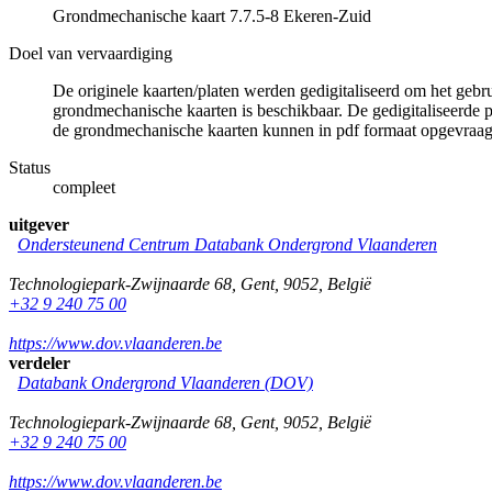
Grondmechanische kaart 7.7.5-8 Ekeren-Zuid
Doel van vervaardiging
De originele kaarten/platen werden gedigitaliseerd om het gebr
grondmechanische kaarten is beschikbaar. De gedigitaliseerde 
de grondmechanische kaarten kunnen in pdf formaat opgevraa
Status
compleet
uitgever
Ondersteunend Centrum Databank Ondergrond Vlaanderen
Technologiepark-Zwijnaarde 68
,
Gent
,
9052
,
België
+32 9 240 75 00
https://www.dov.vlaanderen.be
verdeler
Databank Ondergrond Vlaanderen (DOV)
Technologiepark-Zwijnaarde 68
,
Gent
,
9052
,
België
+32 9 240 75 00
https://www.dov.vlaanderen.be