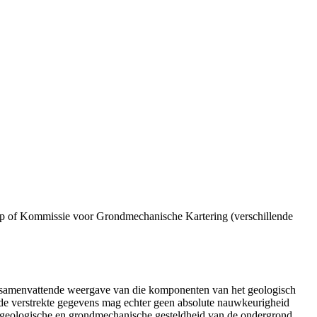
p of Kommissie voor Grondmechanische Kartering (verschillende
n samenvattende weergave van die komponenten van het geologisch
de verstrekte gegevens mag echter geen absolute nauwkeurigheid
e geologische en grondmechanische gesteldheid van de ondergrond