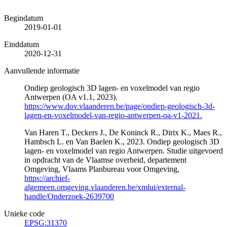
Begindatum
2019-01-01
Einddatum
2020-12-31
Aanvullende informatie
Ondiep geologisch 3D lagen- en voxelmodel van regio
Antwerpen (OA v1.1, 2023).
https://www.dov.vlaanderen.be/page/ondiep-geologisch-3d-
lagen-en-voxelmodel-van-regio-antwerpen-oa-v1-2021.
Van Haren T., Deckers J., De Koninck R., Dirix K., Maes R.,
Hambsch L. en Van Baelen K., 2023. Ondiep geologisch 3D
lagen- en voxelmodel van regio Antwerpen. Studie uitgevoerd
in opdracht van de Vlaamse overheid, departement
Omgeving, Vlaams Planbureau voor Omgeving,
https://archief-
algemeen.omgeving.vlaanderen.be/xmlui/external-
handle/Onderzoek-2639700
Unieke code
EPSG:31370