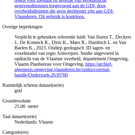
regels voor toegang en gebruik van geografische
gegevensbronnen toegevoegd aan de GDI, door
overheidsdiensten die geen deelnemer zijn aan GDI-
Vlaanderen. Dit gebruik is kosteloos.
Overige beperkingen
Verplicht te gebruiken referentie luidt: Van Haren T., Deckers
J., De Koninck R., Dirix K., Maes R., Hambsch L. en Van
Baelen K., 2023. Ondiep geologisch 3D lagen- en
voxelmodel van regio Antwerpen. Studie uitgevoerd in
opdracht van de Vlaamse overheid, departement Omgeving,
Vlaams Planbureau voor Omgeving,
https://archief-
algemeen.omgeving.vlaanderen.be/xmlui/external-
handle/Onderzoek-2639700
Ruimtelijk schema dataset(serie)
grid
Grondresolutie
25.00 meter
Taal dataset(serie)
Nederlands; Vlaams
Categorie(en)