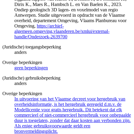
Dirix K., Maes R., Hambsch L. en Van Baelen K., 2023.
Ondiep geologisch 3D lagen- en voxelmodel van regio
Antwerpen. Studie uitgevoerd in opdracht van de Vlaamse
overheid, departement Omgeving, Vlaams Planbureau voor
Omgeving,
https://archief-
algemeen.omgeving.vlaanderen.be/xmlui/external-
handle/Onderzoek-2639700
(Juridische) toegangsbeperking
anders
Overige beperkingen
geen beperkingen
(Juridische) gebruiksbeperking
anders
Overige beperkingen
In uitvoering van het Vlaamse decreet voor hergebruik van
overheidsinformatie, is het hergebruik geregeld d.m.v. de
Modellicentie voor gratis hergebruik. Dit betekent dat elk
commercieel of niet-commercieel hergebruik voor onbepaalde
duur is toegelaten, zonder dat daar kosten aan verbonden zijn.
Als enige gebruiksvoorwaarde geldt een
bronvermeldingsplicht.