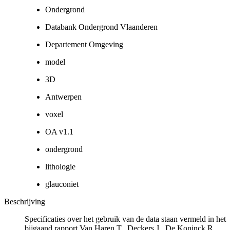
Ondergrond
Databank Ondergrond Vlaanderen
Departement Omgeving
model
3D
Antwerpen
voxel
OA v1.1
ondergrond
lithologie
glauconiet
Beschrijving
Specificaties over het gebruik van de data staan vermeld in het
bijgaand rapport Van Haren T., Deckers J., De Koninck R.,