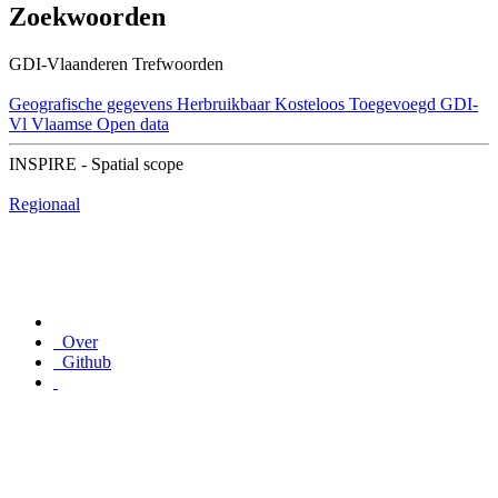
Zoekwoorden
GDI-Vlaanderen Trefwoorden
Geografische gegevens
Herbruikbaar
Kosteloos
Toegevoegd GDI-
Vl
Vlaamse Open data
INSPIRE - Spatial scope
Regionaal
Over
Github