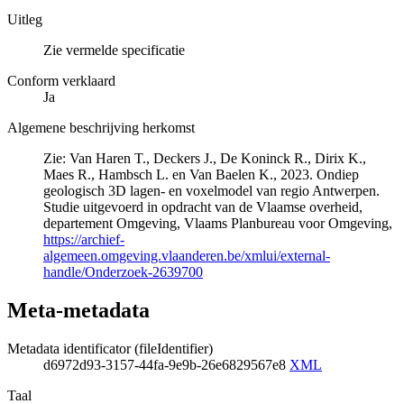
Uitleg
Zie vermelde specificatie
Conform verklaard
Ja
Algemene beschrijving herkomst
Zie: Van Haren T., Deckers J., De Koninck R., Dirix K.,
Maes R., Hambsch L. en Van Baelen K., 2023. Ondiep
geologisch 3D lagen- en voxelmodel van regio Antwerpen.
Studie uitgevoerd in opdracht van de Vlaamse overheid,
departement Omgeving, Vlaams Planbureau voor Omgeving,
https://archief-
algemeen.omgeving.vlaanderen.be/xmlui/external-
handle/Onderzoek-2639700
Meta-metadata
Metadata identificator (fileIdentifier)
d6972d93-3157-44fa-9e9b-26e6829567e8
XML
Taal