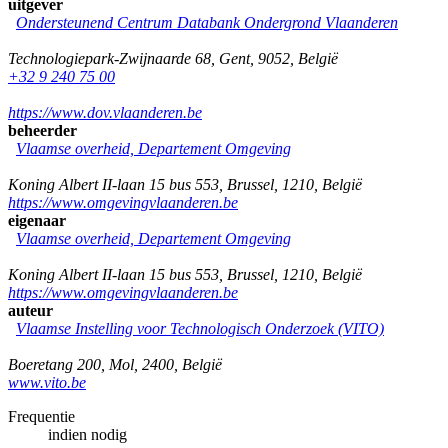
uitgever
Ondersteunend Centrum Databank Ondergrond Vlaanderen
Technologiepark-Zwijnaarde 68
,
Gent
,
9052
,
België
+32 9 240 75 00
https://www.dov.vlaanderen.be
beheerder
Vlaamse overheid, Departement Omgeving
Koning Albert II-laan 15 bus 553
,
Brussel
,
1210
,
België
https://www.omgevingvlaanderen.be
eigenaar
Vlaamse overheid, Departement Omgeving
Koning Albert II-laan 15 bus 553
,
Brussel
,
1210
,
België
https://www.omgevingvlaanderen.be
auteur
Vlaamse Instelling voor Technologisch Onderzoek (VITO)
Boeretang 200
,
Mol
,
2400
,
België
www.vito.be
Frequentie
indien nodig