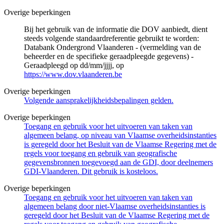
Overige beperkingen
Bij het gebruik van de informatie die DOV aanbiedt, dient
steeds volgende standaardreferentie gebruikt te worden:
Databank Ondergrond Vlaanderen - (vermelding van de
beheerder en de specifieke geraadpleegde gegevens) -
Geraadpleegd op dd/mm/jjjj, op
https://www.dov.vlaanderen.be
Overige beperkingen
Volgende aansprakelijkheidsbepalingen gelden.
Overige beperkingen
Toegang en gebruik voor het uitvoeren van taken van
algemeen belang, op niveau van Vlaamse overheidsinstanties
is geregeld door het Besluit van de Vlaamse Regering met de
regels voor toegang en gebruik van geografische
gegevensbronnen toegevoegd aan de GDI, door deelnemers
GDI-Vlaanderen. Dit gebruik is kosteloos.
Overige beperkingen
Toegang en gebruik voor het uitvoeren van taken van
algemeen belang door niet-Vlaamse overheidsinstanties is
geregeld door het Besluit van de Vlaamse Regering met de