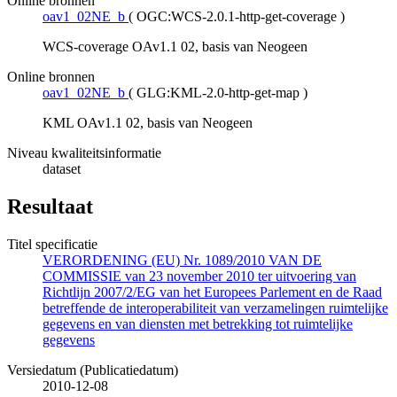
Online bronnen
oav1_02NE_b
(
OGC:WCS-2.0.1-http-get-coverage
)
WCS-coverage OAv1.1 02, basis van Neogeen
Online bronnen
oav1_02NE_b
(
GLG:KML-2.0-http-get-map
)
KML OAv1.1 02, basis van Neogeen
Niveau kwaliteitsinformatie
dataset
Resultaat
Titel specificatie
VERORDENING (EU) Nr. 1089/2010 VAN DE
COMMISSIE van 23 november 2010 ter uitvoering van
Richtlijn 2007/2/EG van het Europees Parlement en de Raad
betreffende de interoperabiliteit van verzamelingen ruimtelijke
gegevens en van diensten met betrekking tot ruimtelijke
gegevens
Versiedatum (Publicatiedatum)
2010-12-08