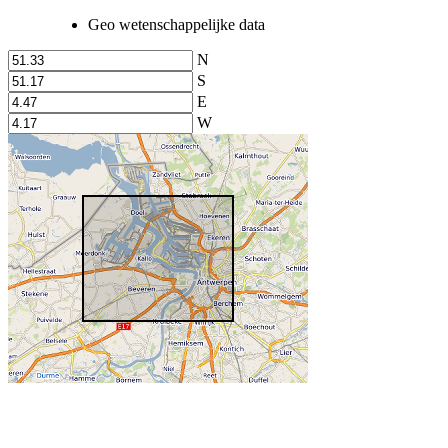
Geo wetenschappelijke data
N
S
E
W