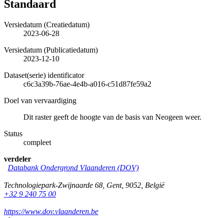
Standaard
Versiedatum (Creatiedatum)
2023-06-28
Versiedatum (Publicatiedatum)
2023-12-10
Dataset(serie) identificator
c6c3a39b-76ae-4e4b-a016-c51d87fe59a2
Doel van vervaardiging
Dit raster geeft de hoogte van de basis van Neogeen weer.
Status
compleet
verdeler
Databank Ondergrond Vlaanderen (DOV)
Technologiepark-Zwijnaarde 68
,
Gent
,
9052
,
België
+32 9 240 75 00
https://www.dov.vlaanderen.be