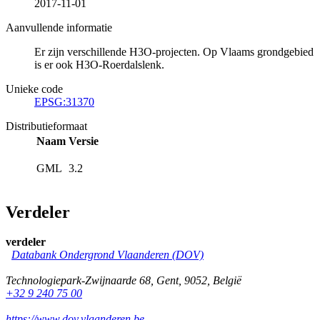
2017-11-01
Aanvullende informatie
Er zijn verschillende H3O-projecten. Op Vlaams grondgebied
is er ook H3O-Roerdalslenk.
Unieke code
EPSG:31370
Distributieformaat
Naam
Versie
GML
3.2
Verdeler
verdeler
Databank Ondergrond Vlaanderen (DOV)
Technologiepark-Zwijnaarde 68
,
Gent
,
9052
,
België
+32 9 240 75 00
https://www.dov.vlaanderen.be