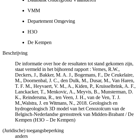
VMM
Departement Omgeving
H3O
De Kempen
Beschrijving
De informatie over hoe de resultaten tot stand gekomen zijn,
staat vermeld in het bijhorend rapport : Vernes, R.W.,
Deckers, J., Bakker, M. A. J., Bogemans, F., De Ceukelaire,
M., Doornenbal, J. C., den Dulk, M., Dusar, M., Van Haren,
T. F. M., Heyvaert, V. M., A., Kiden, P., Kruisselbrink, A. F.,
Lanckacker, T., Menkovic, A., Meyvis, B., Munsterman, D.
K., Reindersma, R., ten Veen, J. H., van de Ven, T. J.
M.,Walstra, J. en Witmans, N., 2018. Geologisch en
hydrogeologisch 3D model van het Cenozoïcum van de
Belgisch-Nederlandse grensstreek van Midden-Brabant / De
Kempen (H3O – De Kempen)
(Juridische) toegangsbeperking
anders