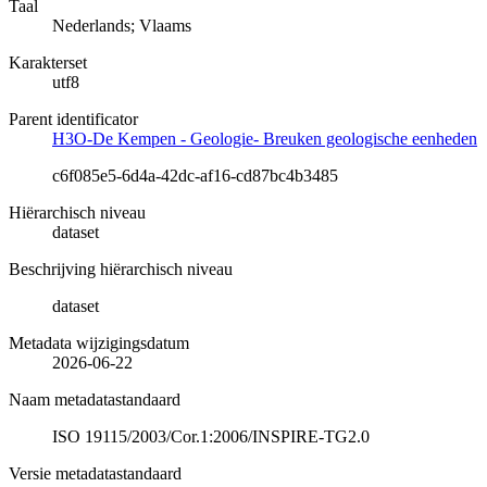
Taal
Nederlands; Vlaams
Karakterset
utf8
Parent identificator
H3O-De Kempen - Geologie- Breuken geologische eenheden
c6f085e5-6d4a-42dc-af16-cd87bc4b3485
Hiërarchisch niveau
dataset
Beschrijving hiërarchisch niveau
dataset
Metadata wijzigingsdatum
2026-06-22
Naam metadatastandaard
ISO 19115/2003/Cor.1:2006/INSPIRE-TG2.0
Versie metadatastandaard