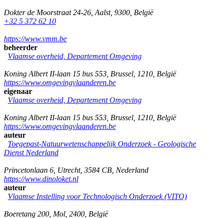
Dokter de Moorstraat 24-26
,
Aalst
,
9300
,
België
+32 5 372 62 10
https://www.vmm.be
beheerder
Vlaamse overheid, Departement Omgeving
Koning Albert II-laan 15 bus 553
,
Brussel
,
1210
,
België
https://www.omgevingvlaanderen.be
eigenaar
Vlaamse overheid, Departement Omgeving
Koning Albert II-laan 15 bus 553
,
Brussel
,
1210
,
België
https://www.omgevingvlaanderen.be
auteur
Toegepast-Natuurwetenschappelijk Onderzoek - Geologische
Dienst Nederland
Princetonlaan 6
,
Utrecht
,
3584 CB
,
Nederland
https://www.dinoloket.nl
auteur
Vlaamse Instelling voor Technologisch Onderzoek (VITO)
Boeretang 200
,
Mol
,
2400
,
België