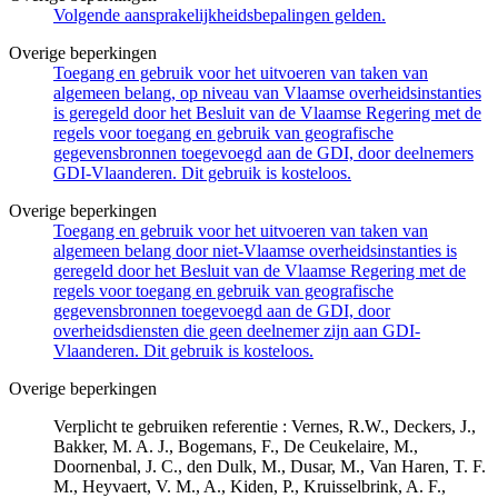
Volgende aansprakelijkheidsbepalingen gelden.
Overige beperkingen
Toegang en gebruik voor het uitvoeren van taken van
algemeen belang, op niveau van Vlaamse overheidsinstanties
is geregeld door het Besluit van de Vlaamse Regering met de
regels voor toegang en gebruik van geografische
gegevensbronnen toegevoegd aan de GDI, door deelnemers
GDI-Vlaanderen. Dit gebruik is kosteloos.
Overige beperkingen
Toegang en gebruik voor het uitvoeren van taken van
algemeen belang door niet-Vlaamse overheidsinstanties is
geregeld door het Besluit van de Vlaamse Regering met de
regels voor toegang en gebruik van geografische
gegevensbronnen toegevoegd aan de GDI, door
overheidsdiensten die geen deelnemer zijn aan GDI-
Vlaanderen. Dit gebruik is kosteloos.
Overige beperkingen
Verplicht te gebruiken referentie : Vernes, R.W., Deckers, J.,
Bakker, M. A. J., Bogemans, F., De Ceukelaire, M.,
Doornenbal, J. C., den Dulk, M., Dusar, M., Van Haren, T. F.
M., Heyvaert, V. M., A., Kiden, P., Kruisselbrink, A. F.,