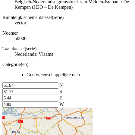
Belgisch-Nederlandse grensstreek van Midden-Brabant / De
Kempen (H3O – De Kempen)
Ruimtelijk schema dataset(serie)
vector
Noemer
50000
Taal dataset(serie)
Nederlands; Vlaams
Categorie(en)
Geo wetenschappelijke data
N
S
E
W