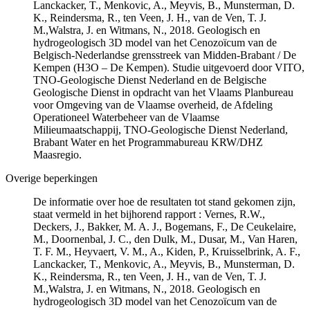
Lanckacker, T., Menkovic, A., Meyvis, B., Munsterman, D.
K., Reindersma, R., ten Veen, J. H., van de Ven, T. J.
M.,Walstra, J. en Witmans, N., 2018. Geologisch en
hydrogeologisch 3D model van het Cenozoïcum van de
Belgisch-Nederlandse grensstreek van Midden-Brabant / De
Kempen (H3O – De Kempen). Studie uitgevoerd door VITO,
TNO-Geologische Dienst Nederland en de Belgische
Geologische Dienst in opdracht van het Vlaams Planbureau
voor Omgeving van de Vlaamse overheid, de Afdeling
Operationeel Waterbeheer van de Vlaamse
Milieumaatschappij, TNO-Geologische Dienst Nederland,
Brabant Water en het Programmabureau KRW/DHZ
Maasregio.
Overige beperkingen
De informatie over hoe de resultaten tot stand gekomen zijn,
staat vermeld in het bijhorend rapport : Vernes, R.W.,
Deckers, J., Bakker, M. A. J., Bogemans, F., De Ceukelaire,
M., Doornenbal, J. C., den Dulk, M., Dusar, M., Van Haren,
T. F. M., Heyvaert, V. M., A., Kiden, P., Kruisselbrink, A. F.,
Lanckacker, T., Menkovic, A., Meyvis, B., Munsterman, D.
K., Reindersma, R., ten Veen, J. H., van de Ven, T. J.
M.,Walstra, J. en Witmans, N., 2018. Geologisch en
hydrogeologisch 3D model van het Cenozoïcum van de