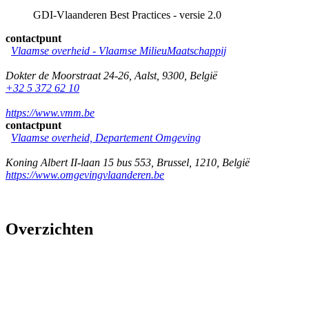
GDI-Vlaanderen Best Practices - versie 2.0
contactpunt
Vlaamse overheid - Vlaamse MilieuMaatschappij
Dokter de Moorstraat 24-26
,
Aalst
,
9300
,
België
+32 5 372 62 10
https://www.vmm.be
contactpunt
Vlaamse overheid, Departement Omgeving
Koning Albert II-laan 15 bus 553
,
Brussel
,
1210
,
België
https://www.omgevingvlaanderen.be
Overzichten