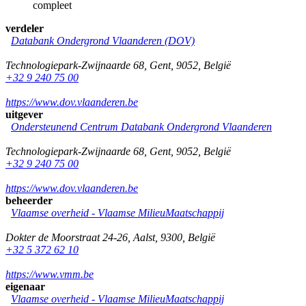
compleet
verdeler
Databank Ondergrond Vlaanderen (DOV)
Technologiepark-Zwijnaarde 68
,
Gent
,
9052
,
België
+32 9 240 75 00
https://www.dov.vlaanderen.be
uitgever
Ondersteunend Centrum Databank Ondergrond Vlaanderen
Technologiepark-Zwijnaarde 68
,
Gent
,
9052
,
België
+32 9 240 75 00
https://www.dov.vlaanderen.be
beheerder
Vlaamse overheid - Vlaamse MilieuMaatschappij
Dokter de Moorstraat 24-26
,
Aalst
,
9300
,
België
+32 5 372 62 10
https://www.vmm.be
eigenaar
Vlaamse overheid - Vlaamse MilieuMaatschappij