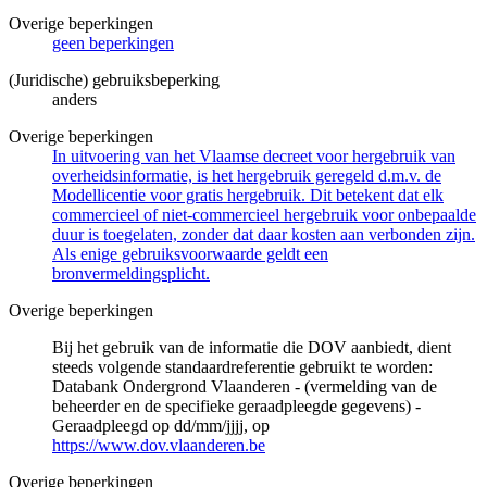
Overige beperkingen
geen beperkingen
(Juridische) gebruiksbeperking
anders
Overige beperkingen
In uitvoering van het Vlaamse decreet voor hergebruik van
overheidsinformatie, is het hergebruik geregeld d.m.v. de
Modellicentie voor gratis hergebruik. Dit betekent dat elk
commercieel of niet-commercieel hergebruik voor onbepaalde
duur is toegelaten, zonder dat daar kosten aan verbonden zijn.
Als enige gebruiksvoorwaarde geldt een
bronvermeldingsplicht.
Overige beperkingen
Bij het gebruik van de informatie die DOV aanbiedt, dient
steeds volgende standaardreferentie gebruikt te worden:
Databank Ondergrond Vlaanderen - (vermelding van de
beheerder en de specifieke geraadpleegde gegevens) -
Geraadpleegd op dd/mm/jjjj, op
https://www.dov.vlaanderen.be
Overige beperkingen