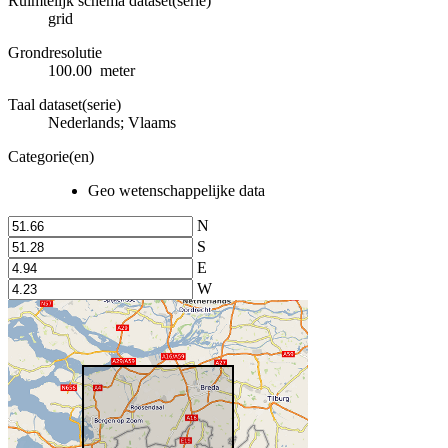
Ruimtelijk schema dataset(serie)
grid
Grondresolutie
100.00 meter
Taal dataset(serie)
Nederlands; Vlaams
Categorie(en)
Geo wetenschappelijke data
N
S
E
W