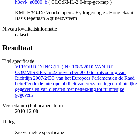
h3ovk_a0800_b
(
GLG:KML-2.0-http-get-map
)
KML H3O-De Voorkempen - Hydrogeologie - Hoogtekaart
Basis Ieperiaan Aquifersysteem
Niveau kwaliteitsinformatie
dataset
Resultaat
Titel specificatie
VERORDENING (EU) Nr. 1089/2010 VAN DE
COMMISSIE van 23 november 2010 ter uitvoering van
Richtlijn 2007/2/EG van het Europees Parlement en de Raad
betreffende de interoperabiliteit van verzamelingen ruimtelijke
gegevens en van diensten met betrekking tot ruimtelijke
gegevens
Versiedatum (Publicatiedatum)
2010-12-08
Uitleg
Zie vermelde specificatie