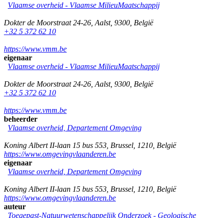
Vlaamse overheid - Vlaamse MilieuMaatschappij
Dokter de Moorstraat 24-26
,
Aalst
,
9300
,
België
+32 5 372 62 10
https://www.vmm.be
eigenaar
Vlaamse overheid - Vlaamse MilieuMaatschappij
Dokter de Moorstraat 24-26
,
Aalst
,
9300
,
België
+32 5 372 62 10
https://www.vmm.be
beheerder
Vlaamse overheid, Departement Omgeving
Koning Albert II-laan 15 bus 553
,
Brussel
,
1210
,
België
https://www.omgevingvlaanderen.be
eigenaar
Vlaamse overheid, Departement Omgeving
Koning Albert II-laan 15 bus 553
,
Brussel
,
1210
,
België
https://www.omgevingvlaanderen.be
auteur
Toegepast-Natuurwetenschappelijk Onderzoek - Geologische