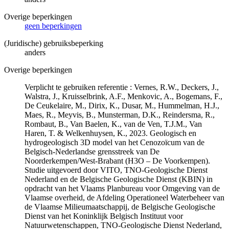
Overige beperkingen
geen beperkingen
(Juridische) gebruiksbeperking
anders
Overige beperkingen
Verplicht te gebruiken referentie : Vernes, R.W., Deckers, J.,
Walstra, J., Kruisselbrink, A.F., Menkovic, A., Bogemans, F.,
De Ceukelaire, M., Dirix, K., Dusar, M., Hummelman, H.J.,
Maes, R., Meyvis, B., Munsterman, D.K., Reindersma, R.,
Rombaut, B., Van Baelen, K., van de Ven, T.J.M., Van
Haren, T. & Welkenhuysen, K., 2023. Geologisch en
hydrogeologisch 3D model van het Cenozoïcum van de
Belgisch-Nederlandse grensstreek van De
Noorderkempen/West-Brabant (H3O – De Voorkempen).
Studie uitgevoerd door VITO, TNO-Geologische Dienst
Nederland en de Belgische Geologische Dienst (KBIN) in
opdracht van het Vlaams Planbureau voor Omgeving van de
Vlaamse overheid, de Afdeling Operationeel Waterbeheer van
de Vlaamse Milieumaatschappij, de Belgische Geologische
Dienst van het Koninklijk Belgisch Instituut voor
Natuurwetenschappen, TNO-Geologische Dienst Nederland,