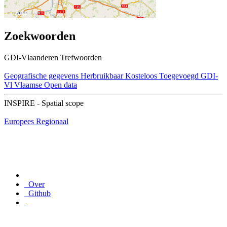
Zoekwoorden
GDI-Vlaanderen Trefwoorden
Geografische gegevens
Herbruikbaar
Kosteloos
Toegevoegd GDI-
Vl
Vlaamse Open data
INSPIRE - Spatial scope
Europees
Regionaal
Over
Github