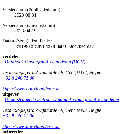
Versiedatum (Publicatiedatum)
2023-08-31
Versiedatum (Creatiedatum)
2023-04-19
Dataset(serie) identificator
5c81991d-c2b3-4d28-8a80-50dc7bec5fa7
verdeler
Databank Ondergrond Vlaanderen (DOV)
Technologiepark-Zwijnaarde 68
,
Gent
,
9052
,
België
+32 9 240 75 00
https://www.dov.vlaanderen.be
uitgever
Ondersteunend Centrum Databank Ondergrond Vlaanderen
Technologiepark-Zwijnaarde 68
,
Gent
,
9052
,
België
+32 9 240 75 00
https://www.dov.vlaanderen.be
beheerder