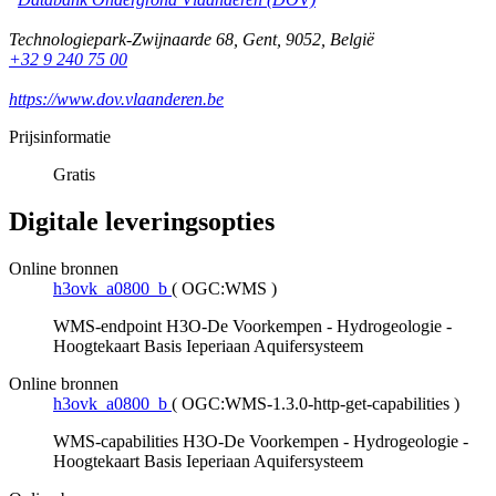
Technologiepark-Zwijnaarde 68
,
Gent
,
9052
,
België
+32 9 240 75 00
https://www.dov.vlaanderen.be
Prijsinformatie
Gratis
Digitale leveringsopties
Online bronnen
h3ovk_a0800_b
(
OGC:WMS
)
WMS-endpoint H3O-De Voorkempen - Hydrogeologie -
Hoogtekaart Basis Ieperiaan Aquifersysteem
Online bronnen
h3ovk_a0800_b
(
OGC:WMS-1.3.0-http-get-capabilities
)
WMS-capabilities H3O-De Voorkempen - Hydrogeologie -
Hoogtekaart Basis Ieperiaan Aquifersysteem