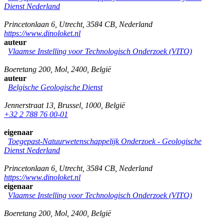
Dienst Nederland
Princetonlaan 6
,
Utrecht
,
3584 CB
,
Nederland
https://www.dinoloket.nl
auteur
Vlaamse Instelling voor Technologisch Onderzoek (VITO)
Boeretang 200
,
Mol
,
2400
,
België
auteur
Belgische Geologische Dienst
Jennerstraat 13
,
Brussel
,
1000
,
België
+32 2 788 76 00-01
eigenaar
Toegepast-Natuurwetenschappelijk Onderzoek - Geologische
Dienst Nederland
Princetonlaan 6
,
Utrecht
,
3584 CB
,
Nederland
https://www.dinoloket.nl
eigenaar
Vlaamse Instelling voor Technologisch Onderzoek (VITO)
Boeretang 200
,
Mol
,
2400
,
België