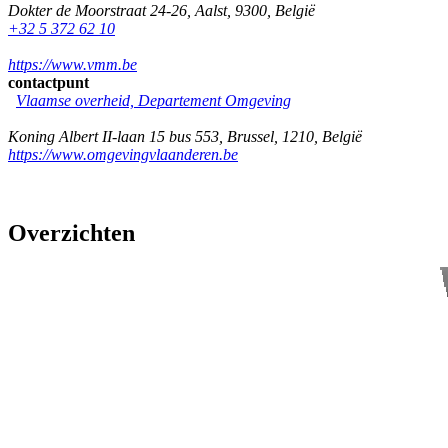
Dokter de Moorstraat 24-26
,
Aalst
,
9300
,
België
+32 5 372 62 10
https://www.vmm.be
contactpunt
Vlaamse overheid, Departement Omgeving
Koning Albert II-laan 15 bus 553
,
Brussel
,
1210
,
België
https://www.omgevingvlaanderen.be
Overzichten