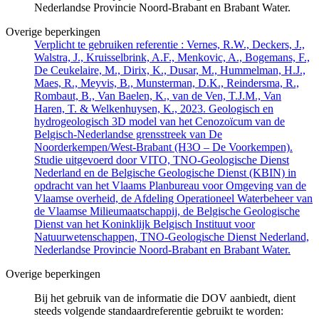
Nederlandse Provincie Noord-Brabant en Brabant Water.
Overige beperkingen
Verplicht te gebruiken referentie : Vernes, R.W., Deckers, J.,
Walstra, J., Kruisselbrink, A.F., Menkovic, A., Bogemans, F.,
De Ceukelaire, M., Dirix, K., Dusar, M., Hummelman, H.J.,
Maes, R., Meyvis, B., Munsterman, D.K., Reindersma, R.,
Rombaut, B., Van Baelen, K., van de Ven, T.J.M., Van
Haren, T. & Welkenhuysen, K., 2023. Geologisch en
hydrogeologisch 3D model van het Cenozoïcum van de
Belgisch-Nederlandse grensstreek van De
Noorderkempen/West-Brabant (H3O – De Voorkempen).
Studie uitgevoerd door VITO, TNO-Geologische Dienst
Nederland en de Belgische Geologische Dienst (KBIN) in
opdracht van het Vlaams Planbureau voor Omgeving van de
Vlaamse overheid, de Afdeling Operationeel Waterbeheer van
de Vlaamse Milieumaatschappij, de Belgische Geologische
Dienst van het Koninklijk Belgisch Instituut voor
Natuurwetenschappen, TNO-Geologische Dienst Nederland,
Nederlandse Provincie Noord-Brabant en Brabant Water.
Overige beperkingen
Bij het gebruik van de informatie die DOV aanbiedt, dient
steeds volgende standaardreferentie gebruikt te worden: