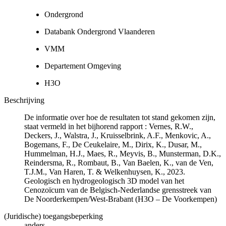
Ondergrond
Databank Ondergrond Vlaanderen
VMM
Departement Omgeving
H3O
Beschrijving
De informatie over hoe de resultaten tot stand gekomen zijn,
staat vermeld in het bijhorend rapport : Vernes, R.W.,
Deckers, J., Walstra, J., Kruisselbrink, A.F., Menkovic, A.,
Bogemans, F., De Ceukelaire, M., Dirix, K., Dusar, M.,
Hummelman, H.J., Maes, R., Meyvis, B., Munsterman, D.K.,
Reindersma, R., Rombaut, B., Van Baelen, K., van de Ven,
T.J.M., Van Haren, T. & Welkenhuysen, K., 2023.
Geologisch en hydrogeologisch 3D model van het
Cenozoïcum van de Belgisch-Nederlandse grensstreek van
De Noorderkempen/West-Brabant (H3O – De Voorkempen)
(Juridische) toegangsbeperking
anders