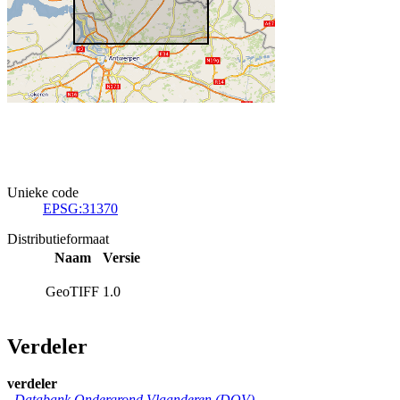
Unieke code
EPSG:31370
Distributieformaat
Naam
Versie
GeoTIFF
1.0
Verdeler
verdeler
Databank Ondergrond Vlaanderen (DOV)