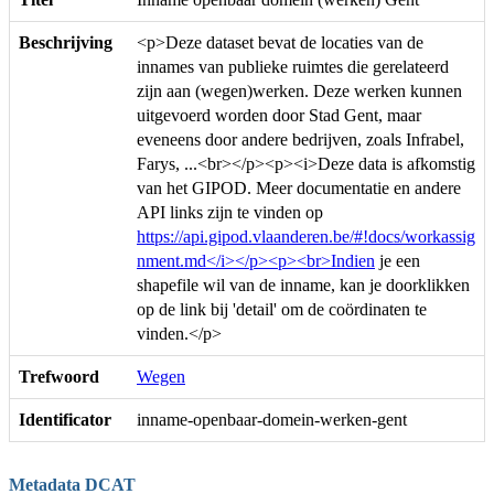
Beschrijving
<p>Deze dataset bevat de locaties van de
innames van publieke ruimtes die gerelateerd
zijn aan (wegen)werken. Deze werken kunnen
uitgevoerd worden door Stad Gent, maar
eveneens door andere bedrijven, zoals Infrabel,
Farys, ...<br></p><p><i>Deze data is afkomstig
van het GIPOD. Meer documentatie en andere
API links zijn te vinden op
https://api.gipod.vlaanderen.be/#!docs/workassig
nment.md</i></p><p><br>Indien
je een
shapefile wil van de inname, kan je doorklikken
op de link bij 'detail' om de coördinaten te
vinden.</p>
Trefwoord
Wegen
Identificator
inname-openbaar-domein-werken-gent
Metadata DCAT