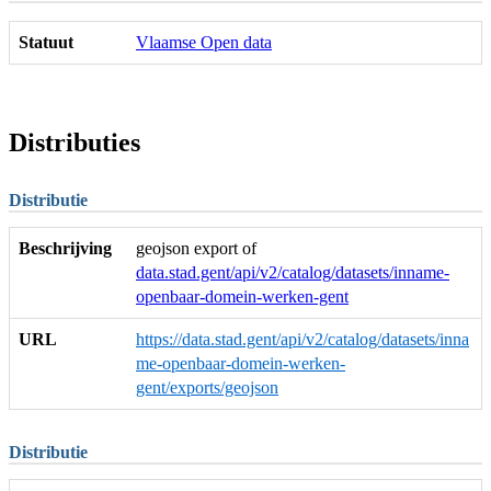
Statuut
Vlaamse Open data
Distributies
Distributie
Beschrijving
geojson export of
data.stad.gent/api/v2/catalog/datasets/inname-
openbaar-domein-werken-gent
URL
https://data.stad.gent/api/v2/catalog/datasets/inna
me-openbaar-domein-werken-
gent/exports/geojson
Distributie