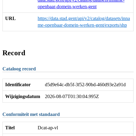
openbaar-domein-werken-gent
URL
https://data.stad.gent/api/v2/catalog/datasets/inna
me-openbaar-domein-werken-gent/exports/shp
Record
Cataloog record
Identificator
d5d9e64c-db5f-3f52-90bd-460d93e2a91d
Wijzigingsdatum
2026-08-07T01:30:04.995Z
Conformiteit met standaard
Titel
Dcat-ap-vl