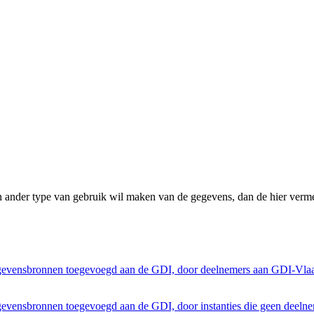
n ander type van gebruik wil maken van de gegevens, dan de hier verme
egevensbronnen toegevoegd aan de GDI, door deelnemers aan GDI-Vla
gevensbronnen toegevoegd aan de GDI, door instanties die geen deeln