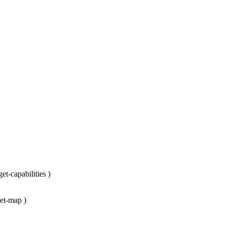
t-capabilities
)
et-map
)