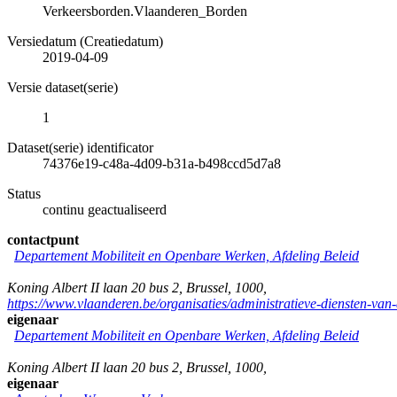
Verkeersborden.Vlaanderen_Borden
Versiedatum (Creatiedatum)
2019-04-09
Versie dataset(serie)
1
Dataset(serie) identificator
74376e19-c48a-4d09-b31a-b498ccd5d7a8
Status
continu geactualiseerd
contactpunt
Departement Mobiliteit en Openbare Werken, Afdeling Beleid
Koning Albert II laan 20 bus 2
,
Brussel
,
1000
,
https://www.vlaanderen.be/organisaties/administratieve-diensten-va
eigenaar
Departement Mobiliteit en Openbare Werken, Afdeling Beleid
Koning Albert II laan 20 bus 2
,
Brussel
,
1000
,
eigenaar