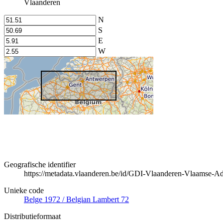
Vlaanderen
N
S
E
W
Geografische identifier
https://metadata.vlaanderen.be/id/GDI-Vlaanderen-Vlaamse-A
Unieke code
Belge 1972 / Belgian Lambert 72
Distributieformaat