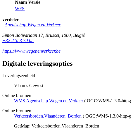
Naam
Versie
WFS
verdeler
Agentschap Wegen en Verkeer
Simon Bolivarlaan 17
,
Brussel
,
1000
,
België
+32 2 553 79 05
https://www.wegenenverkeer.be
Digitale leveringsopties
Leveringseenheid
Vlaams Gewest
Online bronnen
WMS Agentschap Wegen en Verkeer
(
OGC:WMS-1.3.0-http-ge
Online bronnen
Verkeersborden.Vlaanderen_Borden
(
OGC:WMS-1.3.0-http-g
GetMap: Verkeersborden.Vlaanderen_Borden