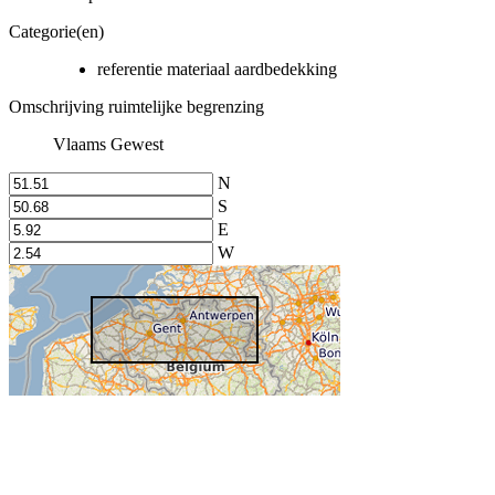
Categorie(en)
referentie materiaal aardbedekking
Omschrijving ruimtelijke begrenzing
Vlaams Gewest
N
S
E
W