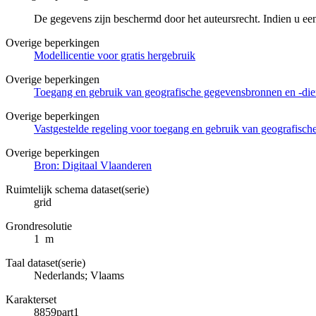
De gegevens zijn beschermd door het auteursrecht. Indien u ee
Overige beperkingen
Modellicentie voor gratis hergebruik
Overige beperkingen
Toegang en gebruik van geografische gegevensbronnen en -di
Overige beperkingen
Vastgestelde regeling voor toegang en gebruik van geografisc
Overige beperkingen
Bron: Digitaal Vlaanderen
Ruimtelijk schema dataset(serie)
grid
Grondresolutie
1 m
Taal dataset(serie)
Nederlands; Vlaams
Karakterset
8859part1