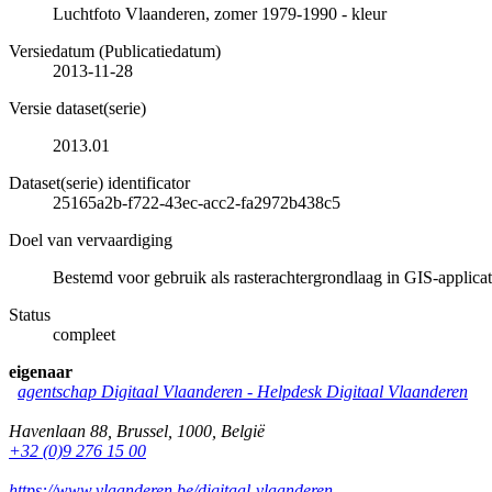
Luchtfoto Vlaanderen, zomer 1979-1990 - kleur
Versiedatum (Publicatiedatum)
2013-11-28
Versie dataset(serie)
2013.01
Dataset(serie) identificator
25165a2b-f722-43ec-acc2-fa2972b438c5
Doel van vervaardiging
Bestemd voor gebruik als rasterachtergrondlaag in GIS-applicat
Status
compleet
eigenaar
agentschap Digitaal Vlaanderen -
Helpdesk Digitaal Vlaanderen
Havenlaan 88
,
Brussel
,
1000
,
België
+32 (0)9 276 15 00
https://www.vlaanderen.be/digitaal-vlaanderen