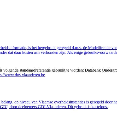
eidsinformatie, is het hergebruik geregeld d.m.v. de Modellicentie voor
nder dat daar kosten aan verbonden zijn. Als enige gebruiksvoorwaarde
eds volgende standaardreferentie gebruikt te worden: Databank Ondergr
ps://www.dov.vlaanderen.be
belang, op niveau van Vlaamse overheidsinstanties is geregeld door h
GDI, door deelnemers GDI-Vlaanderen. Dit gebruik is kosteloos.