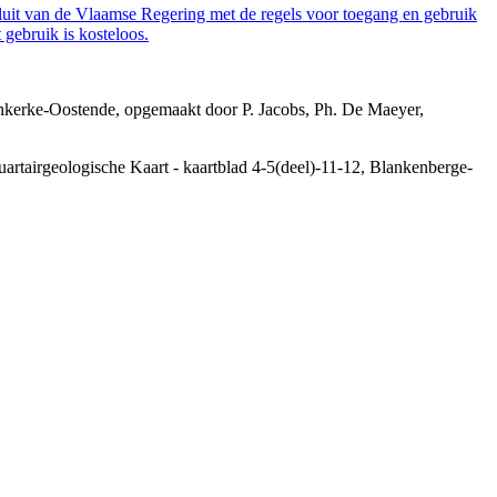
luit van de Vlaamse Regering met de regels voor toegang en gebruik
gebruik is kosteloos.
uinkerke-Oostende, opgemaakt door P. Jacobs, Ph. De Maeyer,
Quartairgeologische Kaart - kaartblad 4-5(deel)-11-12, Blankenberge-