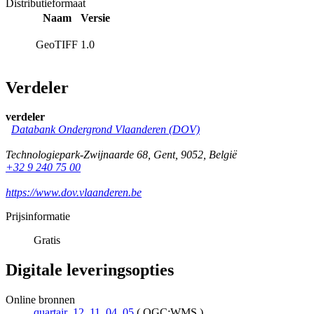
Distributieformaat
Naam
Versie
GeoTIFF
1.0
Verdeler
verdeler
Databank Ondergrond Vlaanderen (DOV)
Technologiepark-Zwijnaarde 68
,
Gent
,
9052
,
België
+32 9 240 75 00
https://www.dov.vlaanderen.be
Prijsinformatie
Gratis
Digitale leveringsopties
Online bronnen
quartair_12_11_04_05
(
OGC:WMS
)