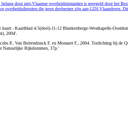
belang door niet-Vlaamse overheidsinstanties is geregeld door het Bes
 overheidsdiensten die geen deelnemer zijn aan GDI-Vlaanderen. Dit 
sche kaart - Kaartblad 4-5(deel)-11-12 Blankenberge-Westkapelle-Oostd
t), 2004'.
'Jacobs P., Van Beirendonck F. en Mostaert F., 2004. Toelichting bij de 
t Natuurlijke Rijkdommen, 37p.'