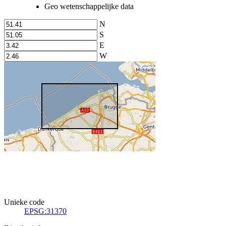
Geo wetenschappelijke data
N
S
E
W
Unieke code
EPSG:31370