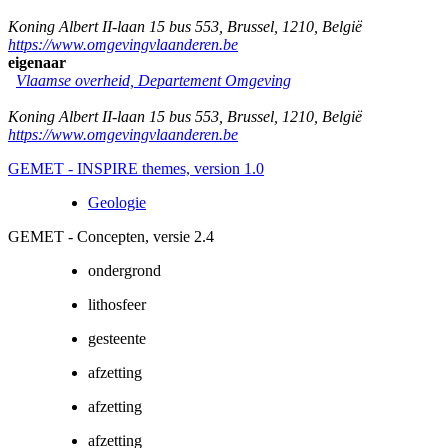
Koning Albert II-laan 15 bus 553
,
Brussel
,
1210
,
België
https://www.omgevingvlaanderen.be
eigenaar
Vlaamse overheid, Departement Omgeving
Koning Albert II-laan 15 bus 553
,
Brussel
,
1210
,
België
https://www.omgevingvlaanderen.be
GEMET - INSPIRE themes, version 1.0
Geologie
GEMET - Concepten, versie 2.4
ondergrond
lithosfeer
gesteente
afzetting
afzetting
afzetting