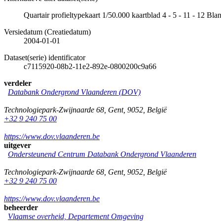
Quartair profieltypekaart 1/50.000 kaartblad 4 - 5 - 11 - 12 B
Versiedatum (Creatiedatum)
2004-01-01
Dataset(serie) identificator
c7115920-08b2-11e2-892e-0800200c9a66
verdeler
Databank Ondergrond Vlaanderen (DOV)
Technologiepark-Zwijnaarde 68
,
Gent
,
9052
,
België
+32 9 240 75 00
https://www.dov.vlaanderen.be
uitgever
Ondersteunend Centrum Databank Ondergrond Vlaanderen
Technologiepark-Zwijnaarde 68
,
Gent
,
9052
,
België
+32 9 240 75 00
https://www.dov.vlaanderen.be
beheerder
Vlaamse overheid, Departement Omgeving