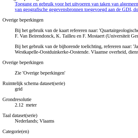
Toegang en gebruik voor het uitvoeren van taken van algemeen 
van geografische gegevensbronnen toegevoegd aan de GDI, door
Overige beperkingen
Bij het gebruik van de kaart refereren naar: 'Quartairgeologi
F. Van Beirendonck, K. Tailleu en F. Mostaert (Universiteit Gen
Bij het gebruik van de bijhorende toelichting, refereren naar: 
Westkapelle-Oostduinkerke-Oostende. Vlaamse overheid, diens
Overige beperkingen
Zie 'Overige beperkingen'
Ruimtelijk schema dataset(serie)
grid
Grondresolutie
2.12 meter
Taal dataset(serie)
Nederlands; Vlaams
Categorie(en)