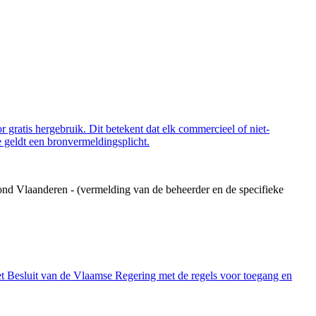
 gratis hergebruik. Dit betekent dat elk commercieel of niet-
 geldt een bronvermeldingsplicht.
ond Vlaanderen - (vermelding van de beheerder en de specifieke
et Besluit van de Vlaamse Regering met de regels voor toegang en