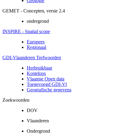
Geologie
GEMET - Concepten, versie 2.4
ondergrond
INSPIRE - Spatial scope
Europees
Regionaal
GDI-Vlaanderen Trefwoorden
Herbruikbaar
Kosteloos
Vlaamse Open data
Toegevoegd GDI-Vl
Geografische gegevens
Zoekwoorden
DOV
Vlaanderen
Ondergrond