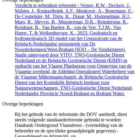
Verplicht te gebruiken referentie : Vernes, R.W., Deckers, J.,
Walstra, J., Kruisselbrink, A.F., Menkovic, A., Bogemans, F.,
De Ceukelaire, M., Dirix, K., Dusar, M., Hummelman, H.J.,
Maes, R., Meyvis, B., Munsterman, D.K., Reindersma, R.,
Rombaut, B., Van Baelen, K., van de Ven, T.J.M., Van
Haren, T. & Welkenhuysen, K., 2023. Geologisch en
hydrogeologisch 3D model van het Cenozoïcum van de
Belgisch-Nederlandse grensstreek van De
Noorderkempen/West-Brabant (H3O – De Voorkempen).
Studie uitgevoerd door VITO, TNO-Geologische Dienst
Nederland en de Belgische Geologische Dienst (KBIN) in
opdracht van het Vlaams Planbureau voor Omgeving van de
Vlaamse overheid, de Afdeling Operationeel Waterbeheer van
de Vlaamse Milieumaatschappij, de Belgische Geologische
Dienst van het Koninklijk Belgisch Instituut voor
Natuurwetenschappen, TNO-Geologische Dienst Nederland,
Nederlandse Provincie Noord-Brabant en Brabant Water.
Overige beperkingen
Bij het gebruik van de informatie die DOV aanbiedt, dient
steeds volgende standaardreferentie gebruikt te worden:
Databank Ondergrond Vlaanderen - (vermelding van de
beheerder en de specifieke geraadpleegde gegevens) -
Geraadpleegd op dd/mm/jjjj, op