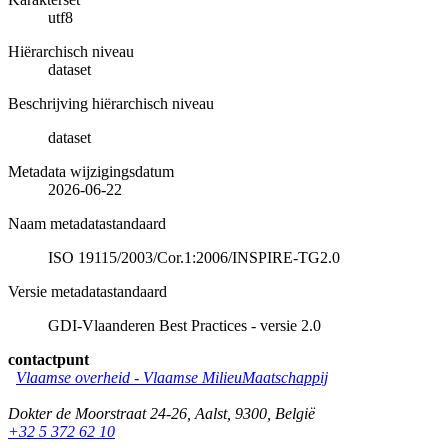
utf8
Hiërarchisch niveau
dataset
Beschrijving hiërarchisch niveau
dataset
Metadata wijzigingsdatum
2026-06-22
Naam metadatastandaard
ISO 19115/2003/Cor.1:2006/INSPIRE-TG2.0
Versie metadatastandaard
GDI-Vlaanderen Best Practices - versie 2.0
contactpunt
Vlaamse overheid - Vlaamse MilieuMaatschappij
Dokter de Moorstraat 24-26
,
Aalst
,
9300
,
België
+32 5 372 62 10