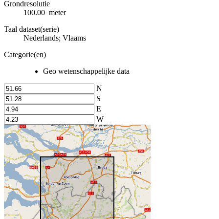
Grondresolutie
100.00 meter
Taal dataset(serie)
Nederlands; Vlaams
Categorie(en)
Geo wetenschappelijke data
N
S
E
W