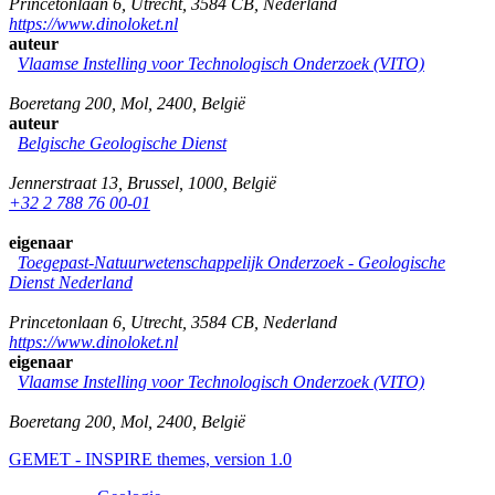
Princetonlaan 6
,
Utrecht
,
3584 CB
,
Nederland
https://www.dinoloket.nl
auteur
Vlaamse Instelling voor Technologisch Onderzoek (VITO)
Boeretang 200
,
Mol
,
2400
,
België
auteur
Belgische Geologische Dienst
Jennerstraat 13
,
Brussel
,
1000
,
België
+32 2 788 76 00-01
eigenaar
Toegepast-Natuurwetenschappelijk Onderzoek - Geologische
Dienst Nederland
Princetonlaan 6
,
Utrecht
,
3584 CB
,
Nederland
https://www.dinoloket.nl
eigenaar
Vlaamse Instelling voor Technologisch Onderzoek (VITO)
Boeretang 200
,
Mol
,
2400
,
België
GEMET - INSPIRE themes, version 1.0