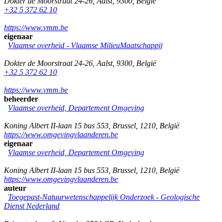
Dokter de Moorstraat 24-26
,
Aalst
,
9300
,
België
+32 5 372 62 10
https://www.vmm.be
eigenaar
Vlaamse overheid - Vlaamse MilieuMaatschappij
Dokter de Moorstraat 24-26
,
Aalst
,
9300
,
België
+32 5 372 62 10
https://www.vmm.be
beheerder
Vlaamse overheid, Departement Omgeving
Koning Albert II-laan 15 bus 553
,
Brussel
,
1210
,
België
https://www.omgevingvlaanderen.be
eigenaar
Vlaamse overheid, Departement Omgeving
Koning Albert II-laan 15 bus 553
,
Brussel
,
1210
,
België
https://www.omgevingvlaanderen.be
auteur
Toegepast-Natuurwetenschappelijk Onderzoek - Geologische
Dienst Nederland