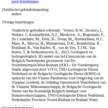
geen beperkingen
(Juridische) gebruiksbeperking
anders
Overige beperkingen
Verplicht te gebruiken referentie : Vernes, R.W., Deckers, J.,
Walstra, J., Kruisselbrink, A.F., Menkovic, A., Bogemans, F.,
De Ceukelaire, M., Dirix, K., Dusar, M., Hummelman, H.J.,
Maes, R., Meyvis, B., Munsterman, D.K., Reindersma, R.,
Rombaut, B., Van Baelen, K., van de Ven, T.J.M., Van
Haren, T. & Welkenhuysen, K., 2023. Geologisch en
hydrogeologisch 3D model van het Cenozoïcum van de
Belgisch-Nederlandse grensstreek van De
Noorderkempen/West-Brabant (H3O – De Voorkempen).
Studie uitgevoerd door VITO, TNO-Geologische Dienst
Nederland en de Belgische Geologische Dienst (KBIN) in
opdracht van het Vlaams Planbureau voor Omgeving van de
Vlaamse overheid, de Afdeling Operationeel Waterbeheer van
de Vlaamse Milieumaatschappij, de Belgische Geologische
Dienst van het Koninklijk Belgisch Instituut voor
Natuurwetenschappen, TNO-Geologische Dienst Nederland,
Nederlandse Provincie Noord-Brabant en Brabant Water.
Overige beperkingen