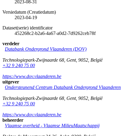
2023-08-31
Versiedatum (Creatiedatum)
2023-04-19
Dataset(serie) identificator
452268c2-b2a6-4a67-a0d2-7d9262ceb78f
verdeler
Databank Ondergrond Vlaanderen (DOV)
Technologiepark-Zwijnaarde 68
,
Gent
,
9052
,
België
+32 9 240 75 00
https://www.dov.vlaanderen.be
uitgever
Ondersteunend Centrum Databank Ondergrond Vlaanderen
Technologiepark-Zwijnaarde 68
,
Gent
,
9052
,
België
+32 9 240 75 00
https://www.dov.vlaanderen.be
beheerder
Vlaamse overheid - Vlaamse MilieuMaatschappij