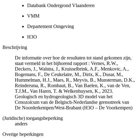
Databank Ondergrond Vlaanderen
VMM
Departement Omgeving
H3O
Beschrijving
De informatie over hoe de resultaten tot stand gekomen zijn,
staat vermeld in het bijhorend rapport : Vernes, R.W.,
Deckers, J., Walstra, J., Kruisselbrink, A.F., Menkovic, A.,
Bogemans, F., De Ceukelaire, M., Dirix, K., Dusar, M.,
Hummelman, H.J., Maes, R., Meyvis, B., Munsterman, D.K.,
Reindersma, R., Rombaut, B., Van Baelen, K., van de Ven,
T.J.M., Van Haren, T. & Welkenhuysen, K., 2023.
Geologisch en hydrogeologisch 3D model van het
Cenozoïcum van de Belgisch-Nederlandse grensstreek van
De Noorderkempen/West-Brabant (H3O – De Voorkempen)
(Juridische) toegangsbeperking
anders
Overige beperkingen