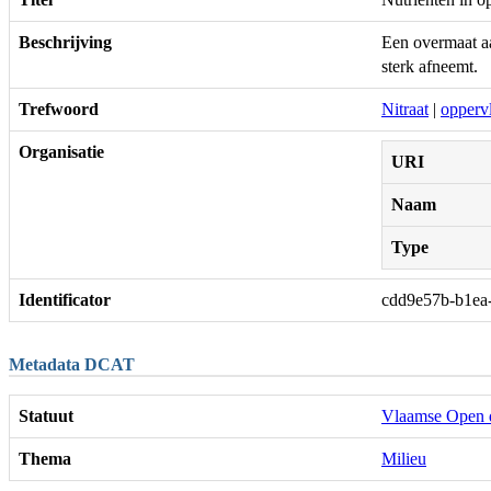
Beschrijving
Een overmaat aa
sterk afneemt.
Trefwoord
Nitraat
|
opperv
Organisatie
URI
Naam
Type
Identificator
cdd9e57b-b1ea
Metadata DCAT
Statuut
Vlaamse Open 
Thema
Milieu