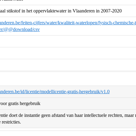
taal stikstof in het oppervlaktewater in Vlaanderen in 2007-2020
anderen.be/feiten-cijfers/water/kwaliteit-waterlopen/fysisch-chemische-t
ter/@@download/csv
aanderen.be/id/licentie/modellicentie-gratis-hergebruik/v1.0
oor gratis hergebruik
ntie doet de instantie geen afstand van haar intellectuele rechten, maa
restricties.