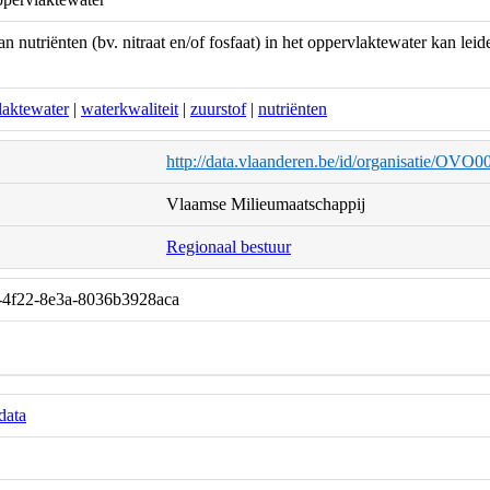
n nutriënten (bv. nitraat en/of fosfaat) in het oppervlaktewater kan lei
laktewater
|
waterkwaliteit
|
zuurstof
|
nutriënten
http://data.vlaanderen.be/id/organisatie/OVO
Vlaamse Milieumaatschappij
Regionaal bestuur
-4f22-8e3a-8036b3928aca
data