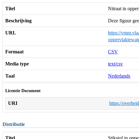
Titel
Nitraat in oppe
Beschrijving
Deze figuur gee
URL
https://vmm.vla
oppervlaktewa
Formaat
CSV
Media type
text/csv
Taal
Nederlands
Licentie Document
URI
https://overhei
Distributie
Titel
Stikstof in opp