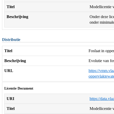
Titel
Modellicentie v
Beschrijving
Onder deze lice
onder minimale 
Distributie
Titel
Fosfaat in oppe
Beschrijving
Evolutie van fo
URL
https://vmm.vla
oppervlaktewa
Licentie Document
URI
https://data.vl
Titel
Modellicentie v