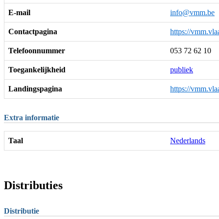
E-mail
info@vmm.be
Contactpagina
https://vmm.vla
Telefoonnummer
053 72 62 10
Toegankelijkheid
publiek
Landingspagina
https://vmm.vla
Extra informatie
Taal
Nederlands
Distributies
Distributie