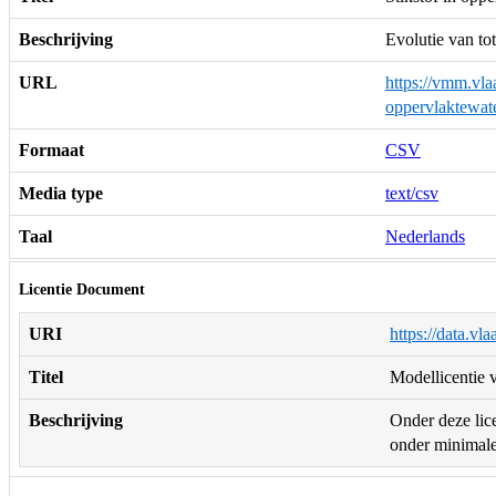
Beschrijving
Evolutie van to
URL
https://vmm.vla
oppervlaktewa
Formaat
CSV
Media type
text/csv
Taal
Nederlands
Licentie Document
URI
https://data.vl
Titel
Modellicentie v
Beschrijving
Onder deze lice
onder minimale 