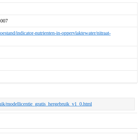
2007
oestand/indicator-nutrienten-in-oppervlaktewater/nitraat-
bruik/modellicentie_gratis_hergebruik_v1_0.html