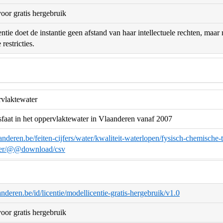
oor gratis hergebruik
ntie doet de instantie geen afstand van haar intellectuele rechten, maa
restricties.
rvlaktewater
sfaat in het oppervlaktewater in Vlaanderen vanaf 2007
anderen.be/feiten-cijfers/water/kwaliteit-waterlopen/fysisch-chemische-t
ter/@@download/csv
aanderen.be/id/licentie/modellicentie-gratis-hergebruik/v1.0
oor gratis hergebruik