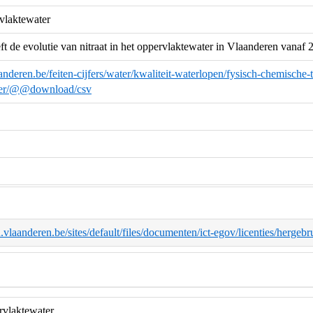
rvlaktewater
ft de evolutie van nitraat in het oppervlaktewater in Vlaanderen vanaf 
anderen.be/feiten-cijfers/water/kwaliteit-waterlopen/fysisch-chemische-t
ter/@@download/csv
d.vlaanderen.be/sites/default/files/documenten/ict-egov/licenties/herge
ervlaktewater