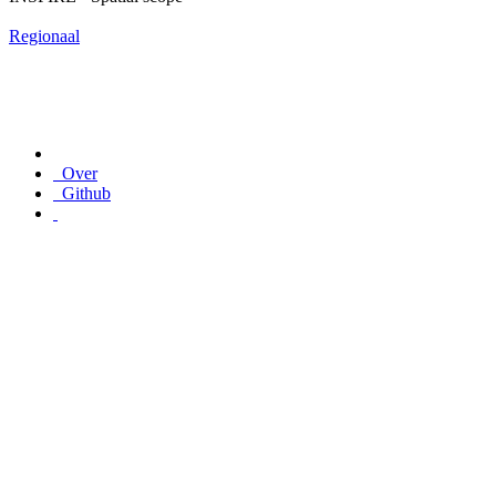
Regionaal
Over
Github