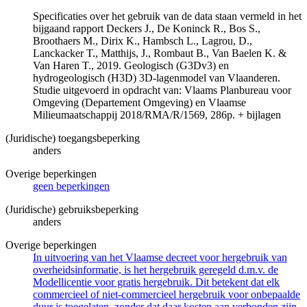
Specificaties over het gebruik van de data staan vermeld in het
bijgaand rapport Deckers J., De Koninck R., Bos S.,
Broothaers M., Dirix K., Hambsch L., Lagrou, D.,
Lanckacker T., Matthijs, J., Rombaut B., Van Baelen K. &
Van Haren T., 2019. Geologisch (G3Dv3) en
hydrogeologisch (H3D) 3D-lagenmodel van Vlaanderen.
Studie uitgevoerd in opdracht van: Vlaams Planbureau voor
Omgeving (Departement Omgeving) en Vlaamse
Milieumaatschappij 2018/RMA/R/1569, 286p. + bijlagen
(Juridische) toegangsbeperking
anders
Overige beperkingen
geen beperkingen
(Juridische) gebruiksbeperking
anders
Overige beperkingen
In uitvoering van het Vlaamse decreet voor hergebruik van
overheidsinformatie, is het hergebruik geregeld d.m.v. de
Modellicentie voor gratis hergebruik. Dit betekent dat elk
commercieel of niet-commercieel hergebruik voor onbepaalde
duur is toegelaten, zonder dat daar kosten aan verbonden zijn.