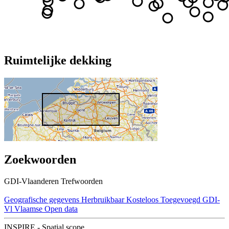
Ruimtelijke dekking
Zoekwoorden
GDI-Vlaanderen Trefwoorden
Geografische gegevens
Herbruikbaar
Kosteloos
Toegevoegd GDI-
Vl
Vlaamse Open data
INSPIRE - Spatial scope