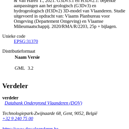
& Van Haren T., 2021. G3Dv3.1 en H3Dv2.1: beperkte
aanpassingen aan het geologisch (G3Dv3) en
hydrogeologisch (H3Dv2) 3D-model van Vlaanderen. Studie
uitgevoerd in opdracht van: Vlaams Planbureau voor
Omgeving (Departement Omgeving) en Vlaamse
Milieumaatschappij. 2020/RMA/R/2203, 25p + bijlagen.
Unieke code
EPSG:31370
Distributieformaat
Naam
Versie
GML
3.2
Verdeler
verdeler
Databank Ondergrond Vlaanderen (DOV)
Technologiepark-Zwijnaarde 68
,
Gent
,
9052
,
België
+32 9 240 75 00
https://www.dov.vlaanderen.be