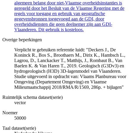
algemeen belang door niet-Vlaamse overheidsinstanties is
geregeld door het Besluit van de Vlaamse Regering met de
regels voor toegang en gebruik van geografische
gegevensbronnen toegevoegd aan de GDI, door
overheidsdiensten die geen deelnemer zijn aan GDI-
Vlaanderen. Dit gebruik is kosteloos.
Overige beperkingen
Verplicht te gebruiken referentie luidt: "Deckers J., De
Koninck R., Bos S., Broothaers M., Dirix K., Hambsch L.,
Lagrou, D., Lanckacker T., Matthijs, J., Rombaut B., Van
Baelen K. & Van Haren T., 2019. Geologisch (G3Dv3) en
hydrogeologisch (H3D) 3D-lagenmodel van Vlaanderen.
Studie uitgevoerd in opdracht van: Vlaams Planbureau voor
Omgeving (Departement Omgeving) en Vlaamse
Milieumaatschappij 2018/RMA/R/1569, 286p. + bijlagen"
Ruimtelijk schema dataset(serie)
vector
Noemer
50000
Taal dataset(serie)