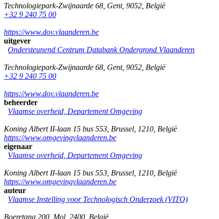
Technologiepark-Zwijnaarde 68
,
Gent
,
9052
,
België
+32 9 240 75 00
https://www.dov.vlaanderen.be
uitgever
Ondersteunend Centrum Databank Ondergrond Vlaanderen
Technologiepark-Zwijnaarde 68
,
Gent
,
9052
,
België
+32 9 240 75 00
https://www.dov.vlaanderen.be
beheerder
Vlaamse overheid, Departement Omgeving
Koning Albert II-laan 15 bus 553
,
Brussel
,
1210
,
België
https://www.omgevingvlaanderen.be
eigenaar
Vlaamse overheid, Departement Omgeving
Koning Albert II-laan 15 bus 553
,
Brussel
,
1210
,
België
https://www.omgevingvlaanderen.be
auteur
Vlaamse Instelling voor Technologisch Onderzoek (VITO)
Boeretang 200
,
Mol
,
2400
,
België