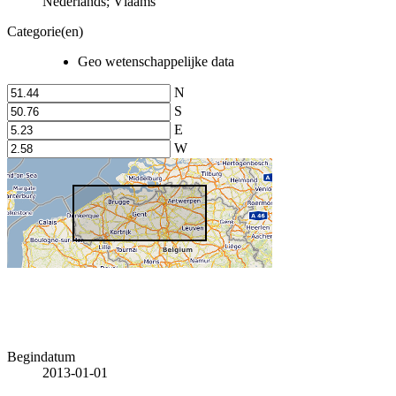
Nederlands; Vlaams
Categorie(en)
Geo wetenschappelijke data
N
S
E
W
Begindatum
2013-01-01