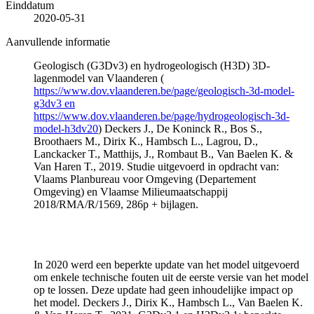
Einddatum
2020-05-31
Aanvullende informatie
Geologisch (G3Dv3) en hydrogeologisch (H3D) 3D-
lagenmodel van Vlaanderen (
https://www.dov.vlaanderen.be/page/geologisch-3d-model-
g3dv3 en
https://www.dov.vlaanderen.be/page/hydrogeologisch-3d-
model-h3dv20
) Deckers J., De Koninck R., Bos S.,
Broothaers M., Dirix K., Hambsch L., Lagrou, D.,
Lanckacker T., Matthijs, J., Rombaut B., Van Baelen K. &
Van Haren T., 2019. Studie uitgevoerd in opdracht van:
Vlaams Planbureau voor Omgeving (Departement
Omgeving) en Vlaamse Milieumaatschappij
2018/RMA/R/1569, 286p + bijlagen.
In 2020 werd een beperkte update van het model uitgevoerd
om enkele technische fouten uit de eerste versie van het model
op te lossen. Deze update had geen inhoudelijke impact op
het model. Deckers J., Dirix K., Hambsch L., Van Baelen K.