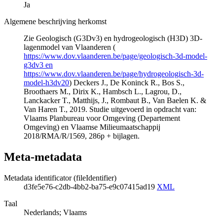
Ja
Algemene beschrijving herkomst
Zie Geologisch (G3Dv3) en hydrogeologisch (H3D) 3D-
lagenmodel van Vlaanderen (
https://www.dov.vlaanderen.be/page/geologisch-3d-model-
g3dv3 en
https://www.dov.vlaanderen.be/page/hydrogeologisch-3d-
model-h3dv20
) Deckers J., De Koninck R., Bos S.,
Broothaers M., Dirix K., Hambsch L., Lagrou, D.,
Lanckacker T., Matthijs, J., Rombaut B., Van Baelen K. &
Van Haren T., 2019. Studie uitgevoerd in opdracht van:
Vlaams Planbureau voor Omgeving (Departement
Omgeving) en Vlaamse Milieumaatschappij
2018/RMA/R/1569, 286p + bijlagen.
Meta-metadata
Metadata identificator (fileIdentifier)
d3fe5e76-c2db-4bb2-ba75-e9c07415ad19
XML
Taal
Nederlands; Vlaams