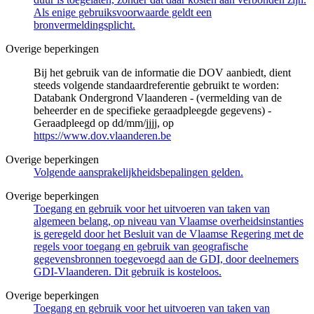
Als enige gebruiksvoorwaarde geldt een
bronvermeldingsplicht.
Overige beperkingen
Bij het gebruik van de informatie die DOV aanbiedt, dient
steeds volgende standaardreferentie gebruikt te worden:
Databank Ondergrond Vlaanderen - (vermelding van de
beheerder en de specifieke geraadpleegde gegevens) -
Geraadpleegd op dd/mm/jjjj, op
https://www.dov.vlaanderen.be
Overige beperkingen
Volgende aansprakelijkheidsbepalingen gelden.
Overige beperkingen
Toegang en gebruik voor het uitvoeren van taken van
algemeen belang, op niveau van Vlaamse overheidsinstanties
is geregeld door het Besluit van de Vlaamse Regering met de
regels voor toegang en gebruik van geografische
gegevensbronnen toegevoegd aan de GDI, door deelnemers
GDI-Vlaanderen. Dit gebruik is kosteloos.
Overige beperkingen
Toegang en gebruik voor het uitvoeren van taken van