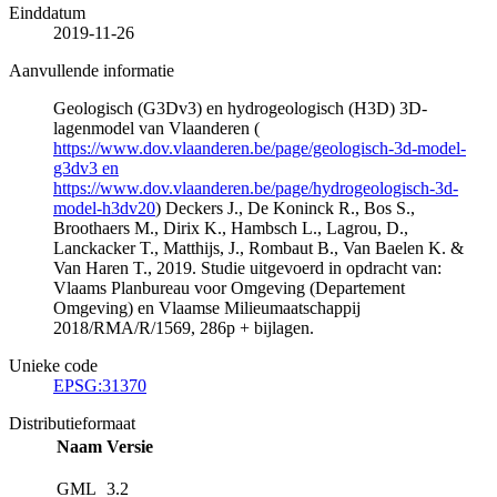
Einddatum
2019-11-26
Aanvullende informatie
Geologisch (G3Dv3) en hydrogeologisch (H3D) 3D-
lagenmodel van Vlaanderen (
https://www.dov.vlaanderen.be/page/geologisch-3d-model-
g3dv3 en
https://www.dov.vlaanderen.be/page/hydrogeologisch-3d-
model-h3dv20
) Deckers J., De Koninck R., Bos S.,
Broothaers M., Dirix K., Hambsch L., Lagrou, D.,
Lanckacker T., Matthijs, J., Rombaut B., Van Baelen K. &
Van Haren T., 2019. Studie uitgevoerd in opdracht van:
Vlaams Planbureau voor Omgeving (Departement
Omgeving) en Vlaamse Milieumaatschappij
2018/RMA/R/1569, 286p + bijlagen.
Unieke code
EPSG:31370
Distributieformaat
Naam
Versie
GML
3.2