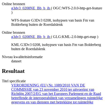
Online bronnen
g3dv3_0208NE_Bb_b_ih
(
OGC:WFS-2.0.0-http-get-feature
)
WFS-feature G3Dv3 0208, isohypsen van basis Fm van
Bolderberg buiten de Roerdalslenk
Online bronnen
g3dv3_0208NE_Bb_b_ih
(
GLG:KML-2.0-http-get-map
)
KML G3Dv3 0208, isohypsen van basis Fm van Bolderberg
buiten de Roerdalslenk
Niveau kwaliteitsinformatie
dataset
Resultaat
Titel specificatie
VERORDENING (EU) Nr. 1089/2010 VAN DE
COMMISSIE van 23 november 2010 ter uitvoering van
Richtlijn 2007/2/EG van het Europees Parlement en de Raad
betreffende de interoperabiliteit van verzamelingen ruimtelijke
gegevens en van diensten met betrekking tot ruimtelijke