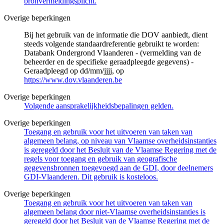
bronvermeldingsplicht.
Overige beperkingen
Bij het gebruik van de informatie die DOV aanbiedt, dient
steeds volgende standaardreferentie gebruikt te worden:
Databank Ondergrond Vlaanderen - (vermelding van de
beheerder en de specifieke geraadpleegde gegevens) -
Geraadpleegd op dd/mm/jjjj, op
https://www.dov.vlaanderen.be
Overige beperkingen
Volgende aansprakelijkheidsbepalingen gelden.
Overige beperkingen
Toegang en gebruik voor het uitvoeren van taken van
algemeen belang, op niveau van Vlaamse overheidsinstanties
is geregeld door het Besluit van de Vlaamse Regering met de
regels voor toegang en gebruik van geografische
gegevensbronnen toegevoegd aan de GDI, door deelnemers
GDI-Vlaanderen. Dit gebruik is kosteloos.
Overige beperkingen
Toegang en gebruik voor het uitvoeren van taken van
algemeen belang door niet-Vlaamse overheidsinstanties is
geregeld door het Besluit van de Vlaamse Regering met de