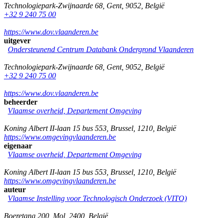
Technologiepark-Zwijnaarde 68
,
Gent
,
9052
,
België
+32 9 240 75 00
https://www.dov.vlaanderen.be
uitgever
Ondersteunend Centrum Databank Ondergrond Vlaanderen
Technologiepark-Zwijnaarde 68
,
Gent
,
9052
,
België
+32 9 240 75 00
https://www.dov.vlaanderen.be
beheerder
Vlaamse overheid, Departement Omgeving
Koning Albert II-laan 15 bus 553
,
Brussel
,
1210
,
België
https://www.omgevingvlaanderen.be
eigenaar
Vlaamse overheid, Departement Omgeving
Koning Albert II-laan 15 bus 553
,
Brussel
,
1210
,
België
https://www.omgevingvlaanderen.be
auteur
Vlaamse Instelling voor Technologisch Onderzoek (VITO)
Boeretang 200
,
Mol
,
2400
,
België