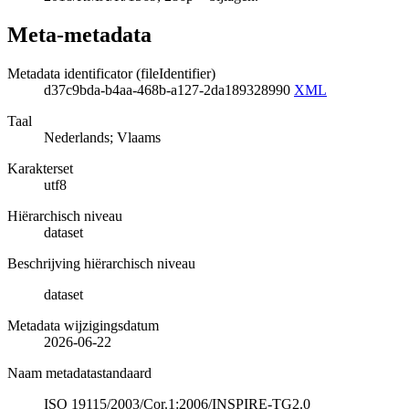
Meta-metadata
Metadata identificator (fileIdentifier)
d37c9bda-b4aa-468b-a127-2da189328990
XML
Taal
Nederlands; Vlaams
Karakterset
utf8
Hiërarchisch niveau
dataset
Beschrijving hiërarchisch niveau
dataset
Metadata wijzigingsdatum
2026-06-22
Naam metadatastandaard
ISO 19115/2003/Cor.1:2006/INSPIRE-TG2.0