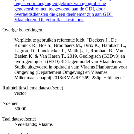
regels voor toegang en gebruik van geografische
gegevensbronnen toegevoegd aan de GDI, door
overheidsdiensten die geen deelnemer zijn aan GDI-
Vlaanderen. Dit gebruik is kosteloos.
Overige beperkingen
Verplicht te gebruiken referentie luidt: "Deckers J., De
Koninck R., Bos S., Broothaers M., Dirix K., Hambsch L.,
Lagrou, D., Lanckacker T., Matthijs, J., Rombaut B., Van
Baelen K. & Van Haren T., 2019. Geologisch (G3Dv3) en
hydrogeologisch (H3D) 3D-lagenmodel van Vlaanderen.
Studie uitgevoerd in opdracht van: Vlaams Planbureau voor
Omgeving (Departement Omgeving) en Vlaamse
Milieumaatschappij 2018/RMA/R/1569, 286p. + bijlagen"
Ruimtelijk schema dataset(serie)
vector
Noemer
50000
Taal dataset(serie)
Nederlands; Vlaams