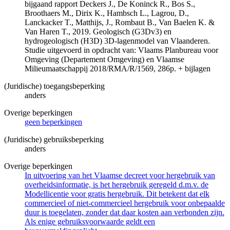
bijgaand rapport Deckers J., De Koninck R., Bos S.,
Broothaers M., Dirix K., Hambsch L., Lagrou, D.,
Lanckacker T., Matthijs, J., Rombaut B., Van Baelen K. &
Van Haren T., 2019. Geologisch (G3Dv3) en
hydrogeologisch (H3D) 3D-lagenmodel van Vlaanderen.
Studie uitgevoerd in opdracht van: Vlaams Planbureau voor
Omgeving (Departement Omgeving) en Vlaamse
Milieumaatschappij 2018/RMA/R/1569, 286p. + bijlagen
(Juridische) toegangsbeperking
anders
Overige beperkingen
geen beperkingen
(Juridische) gebruiksbeperking
anders
Overige beperkingen
In uitvoering van het Vlaamse decreet voor hergebruik van
overheidsinformatie, is het hergebruik geregeld d.m.v. de
Modellicentie voor gratis hergebruik. Dit betekent dat elk
commercieel of niet-commercieel hergebruik voor onbepaalde
duur is toegelaten, zonder dat daar kosten aan verbonden zijn.
Als enige gebruiksvoorwaarde geldt een