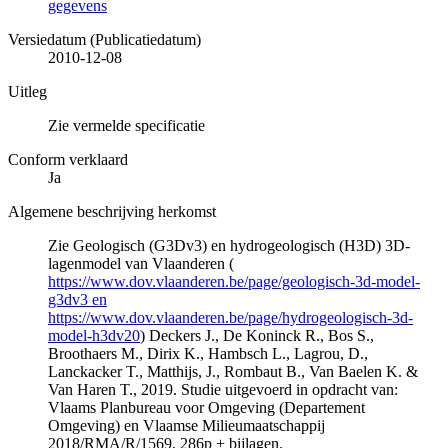
gegevens
Versiedatum (Publicatiedatum)
2010-12-08
Uitleg
Zie vermelde specificatie
Conform verklaard
Ja
Algemene beschrijving herkomst
Zie Geologisch (G3Dv3) en hydrogeologisch (H3D) 3D-
lagenmodel van Vlaanderen (
https://www.dov.vlaanderen.be/page/geologisch-3d-model-
g3dv3 en
https://www.dov.vlaanderen.be/page/hydrogeologisch-3d-
model-h3dv20
) Deckers J., De Koninck R., Bos S.,
Broothaers M., Dirix K., Hambsch L., Lagrou, D.,
Lanckacker T., Matthijs, J., Rombaut B., Van Baelen K. &
Van Haren T., 2019. Studie uitgevoerd in opdracht van:
Vlaams Planbureau voor Omgeving (Departement
Omgeving) en Vlaamse Milieumaatschappij
2018/RMA/R/1569, 286p + bijlagen.