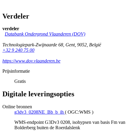
Verdeler
verdeler
Databank Ondergrond Vlaanderen (DOV)
Technologiepark-Zwijnaarde 68
,
Gent
,
9052
,
België
+32 9 240 75 00
https://www.dov.vlaanderen.be
Prijsinformatie
Gratis
Digitale leveringsopties
Online bronnen
g3dv3_0208NE_Bb_b_ih
(
OGC:WMS
)
WMS-endpoint G3Dv3 0208, isohypsen van basis Fm van
Bolderberg buiten de Roerdalslenk