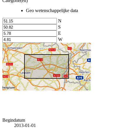
Categorie(en)
Geo wetenschappelijke data
N
S
E
W
Begindatum
2013-01-01