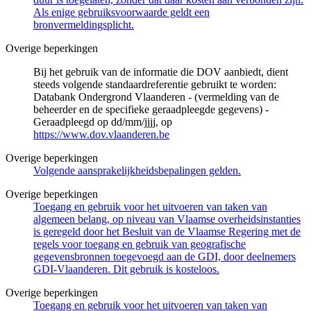
Als enige gebruiksvoorwaarde geldt een
bronvermeldingsplicht.
Overige beperkingen
Bij het gebruik van de informatie die DOV aanbiedt, dient
steeds volgende standaardreferentie gebruikt te worden:
Databank Ondergrond Vlaanderen - (vermelding van de
beheerder en de specifieke geraadpleegde gegevens) -
Geraadpleegd op dd/mm/jjjj, op
https://www.dov.vlaanderen.be
Overige beperkingen
Volgende aansprakelijkheidsbepalingen gelden.
Overige beperkingen
Toegang en gebruik voor het uitvoeren van taken van
algemeen belang, op niveau van Vlaamse overheidsinstanties
is geregeld door het Besluit van de Vlaamse Regering met de
regels voor toegang en gebruik van geografische
gegevensbronnen toegevoegd aan de GDI, door deelnemers
GDI-Vlaanderen. Dit gebruik is kosteloos.
Overige beperkingen
Toegang en gebruik voor het uitvoeren van taken van