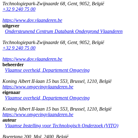
Technologiepark-Zwijnaarde 68
,
Gent
,
9052
,
België
+32 9 240 75 00
https://www.dov.vlaanderen.be
uitgever
Ondersteunend Centrum Databank Ondergrond Vlaanderen
Technologiepark-Zwijnaarde 68
,
Gent
,
9052
,
België
+32 9 240 75 00
https://www.dov.vlaanderen.be
beheerder
Vlaamse overheid, Departement Omgeving
Koning Albert II-laan 15 bus 553
,
Brussel
,
1210
,
België
https://www.omgevingvlaanderen.be
eigenaar
Vlaamse overheid, Departement Omgeving
Koning Albert II-laan 15 bus 553
,
Brussel
,
1210
,
België
https://www.omgevingvlaanderen.be
auteur
Vlaamse Instelling voor Technologisch Onderzoek (VITO)
Boeretang 200
,
Mol
,
2400
,
België