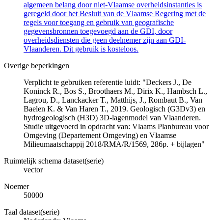
algemeen belang door niet-Vlaamse overheidsinstanties is
geregeld door het Besluit van de Vlaamse Regering met de
regels voor toegang en gebruik van geografische
gegevensbronnen toegevoegd aan de GDI, door
overheidsdiensten die geen deelnemer zijn aan GDI-
Vlaanderen. Dit gebruik is kosteloos.
Overige beperkingen
Verplicht te gebruiken referentie luidt: "Deckers J., De
Koninck R., Bos S., Broothaers M., Dirix K., Hambsch L.,
Lagrou, D., Lanckacker T., Matthijs, J., Rombaut B., Van
Baelen K. & Van Haren T., 2019. Geologisch (G3Dv3) en
hydrogeologisch (H3D) 3D-lagenmodel van Vlaanderen.
Studie uitgevoerd in opdracht van: Vlaams Planbureau voor
Omgeving (Departement Omgeving) en Vlaamse
Milieumaatschappij 2018/RMA/R/1569, 286p. + bijlagen"
Ruimtelijk schema dataset(serie)
vector
Noemer
50000
Taal dataset(serie)