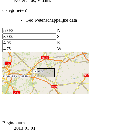
Nederlands; Vlaams
Categorie(en)
Geo wetenschappelijke data
N
S
E
W
Begindatum
2013-01-01