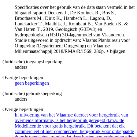
Specificaties over het gebruik van de data staan vermeld in het
bijgaand rapport Deckers J., De Koninck R., Bos S.,
Broothaers M., Dirix K., Hambsch L., Lagrou, D.,
Lanckacker T., Matthijs, J., Rombaut B., Van Baelen K. &
Van Haren T., 2019. Geologisch (G3Dv3) en
hydrogeologisch (H3D) 3D-lagenmodel van Vlaanderen.
Studie uitgevoerd in opdracht van: Vlaams Planbureau voor
Omgeving (Departement Omgeving) en Vlaamse
Milieumaatschappij 2018/RMA/R/1569, 286p. + bijlagen
(Juridische) toegangsbeperking
anders
Overige beperkingen
geen beperkingen
(Juridische) gebruiksbeperking
anders
Overige beperkingen
In uitvoering van het Vlaamse decreet voor hergebruik van
overheidsinformatie, is het hergebruik geregeld d.m.v. de
Modellicentie voor gratis hergebruik. Dit betekent dat elk
commercieel of niet-commercieel hergebruik voor onbepaalde
duur is toegelaten, zonder dat daar kosten aan verbonden zijn.