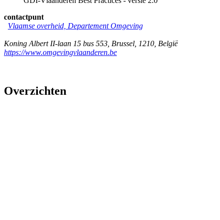
GDI-Vlaanderen Best Practices - versie 2.0
contactpunt
Vlaamse overheid, Departement Omgeving
Koning Albert II-laan 15 bus 553
,
Brussel
,
1210
,
België
https://www.omgevingvlaanderen.be
Overzichten