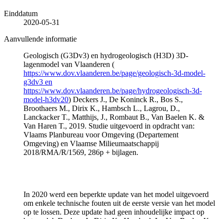
Einddatum
2020-05-31
Aanvullende informatie
Geologisch (G3Dv3) en hydrogeologisch (H3D) 3D-
lagenmodel van Vlaanderen (
https://www.dov.vlaanderen.be/page/geologisch-3d-model-
g3dv3 en
https://www.dov.vlaanderen.be/page/hydrogeologisch-3d-
model-h3dv20
) Deckers J., De Koninck R., Bos S.,
Broothaers M., Dirix K., Hambsch L., Lagrou, D.,
Lanckacker T., Matthijs, J., Rombaut B., Van Baelen K. &
Van Haren T., 2019. Studie uitgevoerd in opdracht van:
Vlaams Planbureau voor Omgeving (Departement
Omgeving) en Vlaamse Milieumaatschappij
2018/RMA/R/1569, 286p + bijlagen.
In 2020 werd een beperkte update van het model uitgevoerd
om enkele technische fouten uit de eerste versie van het model
op te lossen. Deze update had geen inhoudelijke impact op