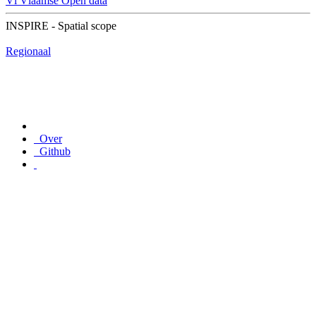
Vl
Vlaamse Open data
INSPIRE - Spatial scope
Regionaal
Over
Github