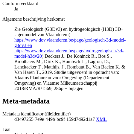
Conform verklaard
Ja
Algemene beschrijving herkomst
Zie Geologisch (G3Dv3) en hydrogeologisch (H3D) 3D-
lagenmodel van Vlaanderen (
https://www.dov.vlaanderen.be/page/geologisch-3d-model-
g3dv3 en
https://www.dov.vlaanderen.be/page/hydrogeologisch-3d-
model-h3dv20
) Deckers J., De Koninck R., Bos S.,
Broothaers M., Dirix K., Hambsch L., Lagrou, D.,
Lanckacker T., Matthijs, J., Rombaut B., Van Baelen K. &
Van Haren T., 2019. Studie uitgevoerd in opdracht van:
Vlaams Planbureau voor Omgeving (Departement
Omgeving) en Vlaamse Milieumaatschappij
2018/RMA/R/1569, 286p + bijlagen.
Meta-metadata
Metadata identificator (fileIdentifier)
d3497255-7e9e-449b-bc9f-159d7d92d1a7
XML
Taal