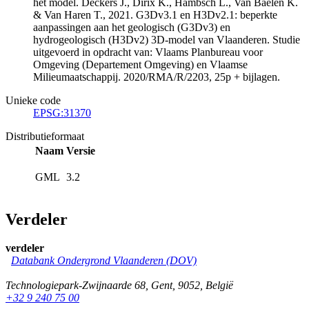
het model. Deckers J., Dirix K., Hambsch L., Van Baelen K.
& Van Haren T., 2021. G3Dv3.1 en H3Dv2.1: beperkte
aanpassingen aan het geologisch (G3Dv3) en
hydrogeologisch (H3Dv2) 3D-model van Vlaanderen. Studie
uitgevoerd in opdracht van: Vlaams Planbureau voor
Omgeving (Departement Omgeving) en Vlaamse
Milieumaatschappij. 2020/RMA/R/2203, 25p + bijlagen.
Unieke code
EPSG:31370
Distributieformaat
Naam
Versie
GML
3.2
Verdeler
verdeler
Databank Ondergrond Vlaanderen (DOV)
Technologiepark-Zwijnaarde 68
,
Gent
,
9052
,
België
+32 9 240 75 00