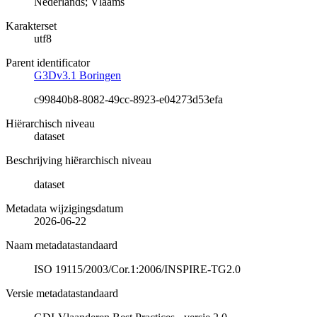
Nederlands; Vlaams
Karakterset
utf8
Parent identificator
G3Dv3.1 Boringen
c99840b8-8082-49cc-8923-e04273d53efa
Hiërarchisch niveau
dataset
Beschrijving hiërarchisch niveau
dataset
Metadata wijzigingsdatum
2026-06-22
Naam metadatastandaard
ISO 19115/2003/Cor.1:2006/INSPIRE-TG2.0
Versie metadatastandaard