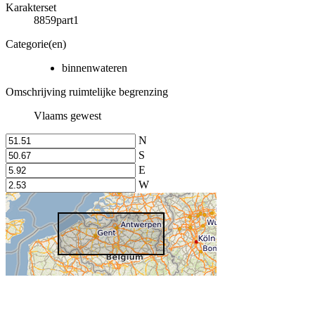
Karakterset
8859part1
Categorie(en)
binnenwateren
Omschrijving ruimtelijke begrenzing
Vlaams gewest
N
S
E
W