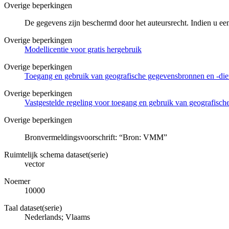
Overige beperkingen
De gegevens zijn beschermd door het auteursrecht. Indien u ee
Overige beperkingen
Modellicentie voor gratis hergebruik
Overige beperkingen
Toegang en gebruik van geografische gegevensbronnen en -di
Overige beperkingen
Vastgestelde regeling voor toegang en gebruik van geografisc
Overige beperkingen
Bronvermeldingsvoorschrift: “Bron: VMM”
Ruimtelijk schema dataset(serie)
vector
Noemer
10000
Taal dataset(serie)
Nederlands; Vlaams