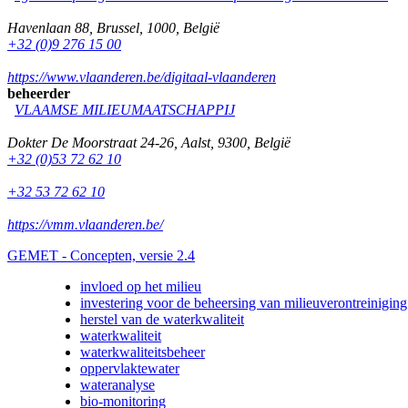
Havenlaan 88
,
Brussel
,
1000
,
België
+32 (0)9 276 15 00
https://www.vlaanderen.be/digitaal-vlaanderen
beheerder
VLAAMSE MILIEUMAATSCHAPPIJ
Dokter De Moorstraat 24-26
,
Aalst
,
9300
,
België
+32 (0)53 72 62 10
+32 53 72 62 10
https://vmm.vlaanderen.be/
GEMET - Concepten, versie 2.4
invloed op het milieu
investering voor de beheersing van milieuverontreiniging
herstel van de waterkwaliteit
waterkwaliteit
waterkwaliteitsbeheer
oppervlaktewater
wateranalyse
bio-monitoring