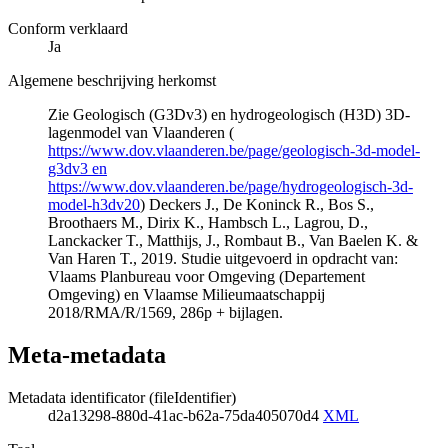
Conform verklaard
Ja
Algemene beschrijving herkomst
Zie Geologisch (G3Dv3) en hydrogeologisch (H3D) 3D-
lagenmodel van Vlaanderen (
https://www.dov.vlaanderen.be/page/geologisch-3d-model-
g3dv3 en
https://www.dov.vlaanderen.be/page/hydrogeologisch-3d-
model-h3dv20
) Deckers J., De Koninck R., Bos S.,
Broothaers M., Dirix K., Hambsch L., Lagrou, D.,
Lanckacker T., Matthijs, J., Rombaut B., Van Baelen K. &
Van Haren T., 2019. Studie uitgevoerd in opdracht van:
Vlaams Planbureau voor Omgeving (Departement
Omgeving) en Vlaamse Milieumaatschappij
2018/RMA/R/1569, 286p + bijlagen.
Meta-metadata
Metadata identificator (fileIdentifier)
d2a13298-880d-41ac-b62a-75da405070d4
XML