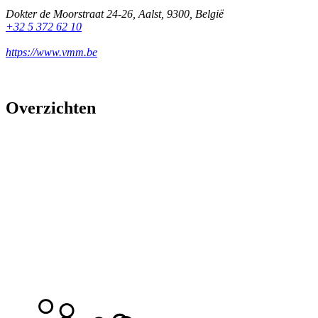
Dokter de Moorstraat 24-26
,
Aalst
,
9300
,
België
+32 5 372 62 10
https://www.vmm.be
Overzichten