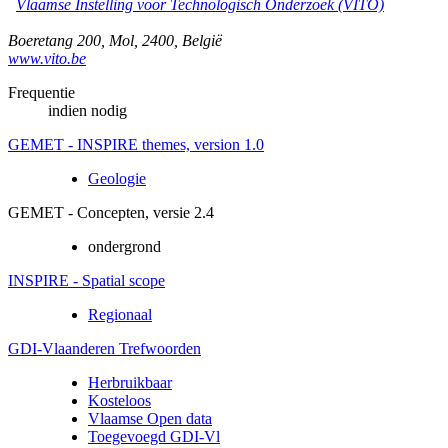
Vlaamse Instelling voor Technologisch Onderzoek (VITO)
Boeretang 200
,
Mol
,
2400
,
België
www.vito.be
Frequentie
indien nodig
GEMET - INSPIRE themes, version 1.0
Geologie
GEMET - Concepten, versie 2.4
ondergrond
INSPIRE - Spatial scope
Regionaal
GDI-Vlaanderen Trefwoorden
Herbruikbaar
Kosteloos
Vlaamse Open data
Toegevoegd GDI-Vl