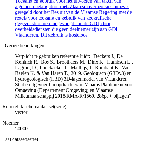
Toegang en gebruik voor het uitvoeren van taken van
algemeen belang door niet-Vlaamse overheidsinstanties is
geregeld door het Besluit van de Vlaamse Regering met de
regels voor toegang en gebruik van geografische
gegevensbronnen toegevoegd aan de GDI, door
overheidsdiensten die geen deelnemer zijn aan GDI-
Vlaanderen. Dit gebruik is kosteloos.
Overige beperkingen
Verplicht te gebruiken referentie luidt: "Deckers J., De
Koninck R., Bos S., Broothaers M., Dirix K., Hambsch L.,
Lagrou, D., Lanckacker T., Matthijs, J., Rombaut B., Van
Baelen K. & Van Haren T., 2019. Geologisch (G3Dv3) en
hydrogeologisch (H3D) 3D-lagenmodel van Vlaanderen.
Studie uitgevoerd in opdracht van: Vlaams Planbureau voor
Omgeving (Departement Omgeving) en Vlaamse
Milieumaatschappij 2018/RMA/R/1569, 286p. + bijlagen"
Ruimtelijk schema dataset(serie)
vector
Noemer
50000
Taal dataset(serie)