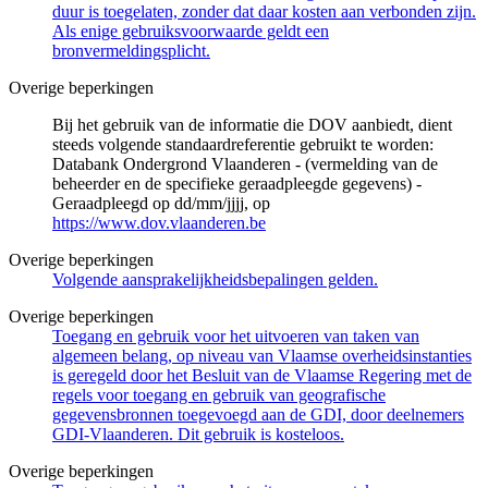
duur is toegelaten, zonder dat daar kosten aan verbonden zijn.
Als enige gebruiksvoorwaarde geldt een
bronvermeldingsplicht.
Overige beperkingen
Bij het gebruik van de informatie die DOV aanbiedt, dient
steeds volgende standaardreferentie gebruikt te worden:
Databank Ondergrond Vlaanderen - (vermelding van de
beheerder en de specifieke geraadpleegde gegevens) -
Geraadpleegd op dd/mm/jjjj, op
https://www.dov.vlaanderen.be
Overige beperkingen
Volgende aansprakelijkheidsbepalingen gelden.
Overige beperkingen
Toegang en gebruik voor het uitvoeren van taken van
algemeen belang, op niveau van Vlaamse overheidsinstanties
is geregeld door het Besluit van de Vlaamse Regering met de
regels voor toegang en gebruik van geografische
gegevensbronnen toegevoegd aan de GDI, door deelnemers
GDI-Vlaanderen. Dit gebruik is kosteloos.
Overige beperkingen