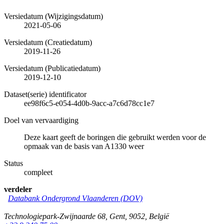
Versiedatum (Wijzigingsdatum)
2021-05-06
Versiedatum (Creatiedatum)
2019-11-26
Versiedatum (Publicatiedatum)
2019-12-10
Dataset(serie) identificator
ee98f6c5-e054-4d0b-9acc-a7c6d78cc1e7
Doel van vervaardiging
Deze kaart geeft de boringen die gebruikt werden voor de
opmaak van de basis van A1330 weer
Status
compleet
verdeler
Databank Ondergrond Vlaanderen (DOV)
Technologiepark-Zwijnaarde 68
,
Gent
,
9052
,
België