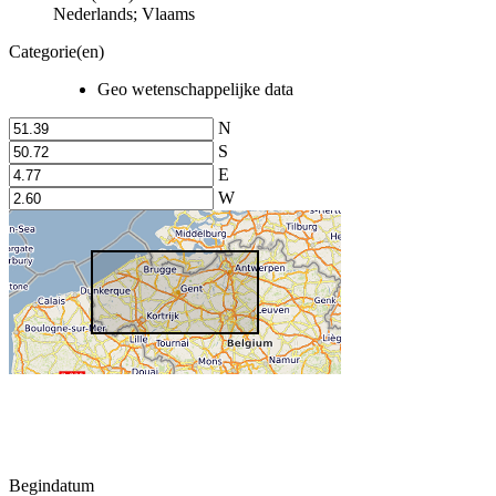
Nederlands; Vlaams
Categorie(en)
Geo wetenschappelijke data
N
S
E
W
Begindatum