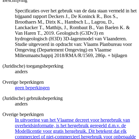
Beschrijving
Specificaties over het gebruik van de data staan vermeld in het
bijgaand rapport Deckers J., De Koninck R., Bos S.,
Broothaers M., Dirix K., Hambsch L., Lagrou, D.,
Lanckacker T., Matthijs, J., Rombaut B., Van Baelen K. &
Van Haren T., 2019. Geologisch (G3Dv3) en
hydrogeologisch (H3D) 3D-lagenmodel van Vlaanderen.
Studie uitgevoerd in opdracht van: Vlaams Planbureau voor
Omgeving (Departement Omgeving) en Vlaamse
Milieumaatschappij 2018/RMA/R/1569, 286p. + bijlagen
(Juridische) toegangsbeperking
anders
Overige beperkingen
geen beperkingen
(Juridische) gebruiksbeperking
anders
Overige beperkingen
In uitvoering van het Vlaamse decreet voor hergebruik van
overheidsinformatie, is het hergebruik geregeld d.m.v. de
Modellicentie voor gratis hergebruik. Dit betekent dat elk
commercieel of niet-commercieel hergebruik voor onbepaalde