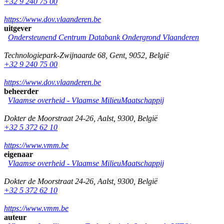
+32 9 240 75 00
https://www.dov.vlaanderen.be
uitgever
Ondersteunend Centrum Databank Ondergrond Vlaanderen
Technologiepark-Zwijnaarde 68
,
Gent
,
9052
,
België
+32 9 240 75 00
https://www.dov.vlaanderen.be
beheerder
Vlaamse overheid - Vlaamse MilieuMaatschappij
Dokter de Moorstraat 24-26
,
Aalst
,
9300
,
België
+32 5 372 62 10
https://www.vmm.be
eigenaar
Vlaamse overheid - Vlaamse MilieuMaatschappij
Dokter de Moorstraat 24-26
,
Aalst
,
9300
,
België
+32 5 372 62 10
https://www.vmm.be
auteur