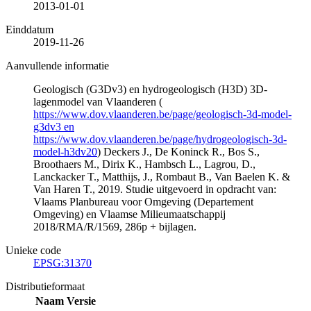
2013-01-01
Einddatum
2019-11-26
Aanvullende informatie
Geologisch (G3Dv3) en hydrogeologisch (H3D) 3D-
lagenmodel van Vlaanderen (
https://www.dov.vlaanderen.be/page/geologisch-3d-model-
g3dv3 en
https://www.dov.vlaanderen.be/page/hydrogeologisch-3d-
model-h3dv20
) Deckers J., De Koninck R., Bos S.,
Broothaers M., Dirix K., Hambsch L., Lagrou, D.,
Lanckacker T., Matthijs, J., Rombaut B., Van Baelen K. &
Van Haren T., 2019. Studie uitgevoerd in opdracht van:
Vlaams Planbureau voor Omgeving (Departement
Omgeving) en Vlaamse Milieumaatschappij
2018/RMA/R/1569, 286p + bijlagen.
Unieke code
EPSG:31370
Distributieformaat
Naam
Versie