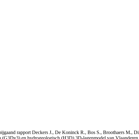
t bijgaand rapport Deckers J., De Koninck R., Bos S., Broothaers M., Di
 (G3Dv3) en hydrogeologisch (H3D) 3D-lagenmodel van Vlaanderen. S