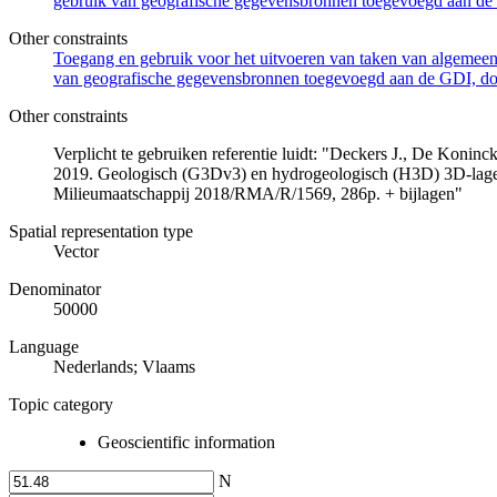
gebruik van geografische gegevensbronnen toegevoegd aan de 
Other constraints
Toegang en gebruik voor het uitvoeren van taken van algemeen 
van geografische gegevensbronnen toegevoegd aan de GDI, door
Other constraints
Verplicht te gebruiken referentie luidt: "Deckers J., De Koni
2019. Geologisch (G3Dv3) en hydrogeologisch (H3D) 3D-lage
Milieumaatschappij 2018/RMA/R/1569, 286p. + bijlagen"
Spatial representation type
Vector
Denominator
50000
Language
Nederlands; Vlaams
Topic category
Geoscientific information
N