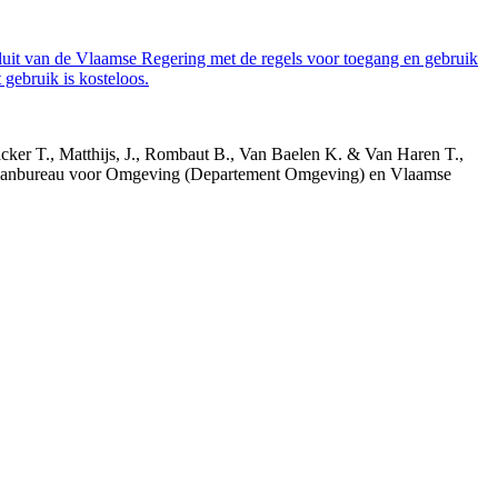
luit van de Vlaamse Regering met de regels voor toegang en gebruik
gebruik is kosteloos.
acker T., Matthijs, J., Rombaut B., Van Baelen K. & Van Haren T.,
 Planbureau voor Omgeving (Departement Omgeving) en Vlaamse