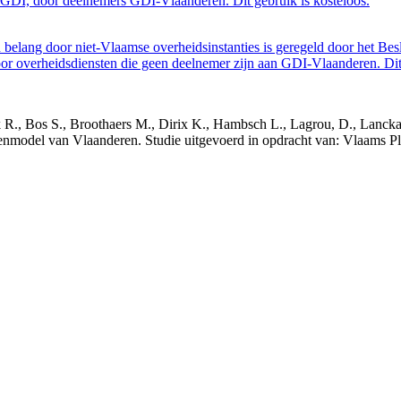
GDI, door deelnemers GDI-Vlaanderen. Dit gebruik is kosteloos.
belang door niet-Vlaamse overheidsinstanties is geregeld door het Bes
 overheidsdiensten die geen deelnemer zijn aan GDI-Vlaanderen. Dit 
nck R., Bos S., Broothaers M., Dirix K., Hambsch L., Lagrou, D., Lanck
nmodel van Vlaanderen. Studie uitgevoerd in opdracht van: Vlaams