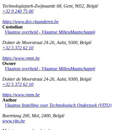
Technologiepark-Zwijnaarde 68
,
Gent
,
9052
,
België
+32 9 240 75 00
https://www.dov.vlaanderen.be
Custodian
Vlaamse overheid - Vlaamse MilieuMaatschappij
Dokter de Moorstraat 24-26
,
Aalst
,
9300
,
België
+32 5 372 62 10
https://www.vmm.be
Owner
Vlaamse overheid - Vlaamse MilieuMaatschappij
Dokter de Moorstraat 24-26
,
Aalst
,
9300
,
België
+32 5 372 62 10
https://www.vmm.be
Author
Vlaamse Instelling voor Technologisch Onderzoek (VITO)
Boeretang 200
,
Mol
,
2400
,
België
www.vito.be