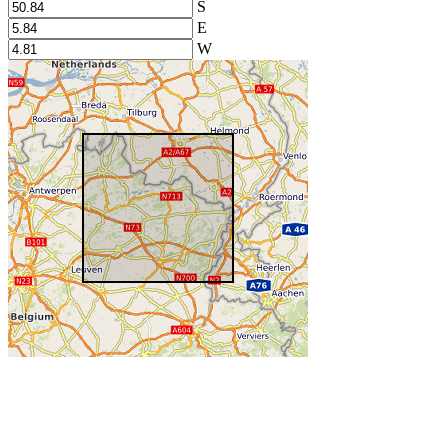
S
E
W