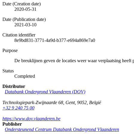
Date (Creation date)
2020-05-31
Date (Publication date)
2021-03-10
Citation identifier
8e9bd831-3771-4a9d-b377-e694a869e7a0
Purpose
De breuklijnen geven de locaties weer waar verplaatsing heeft 
Status
Completed
Distributor
Databank Ondergrond Vlaanderen (DOV)
Technologiepark-Zwijnaarde 68
,
Gent
,
9052
,
België
+32 9 240 75 00
https://www.dov.vlaanderen.be
Publisher
Ondersteunend Centrum Databank Ondergrond Vlaanderen