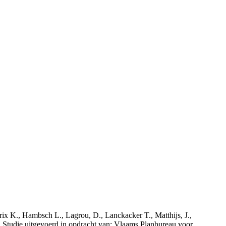
rix K., Hambsch L., Lagrou, D., Lanckacker T., Matthijs, J.,
tudie uitgevoerd in opdracht van: Vlaams Planbureau voor