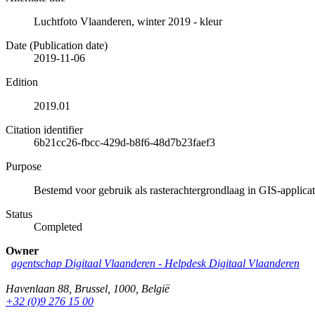
Luchtfoto Vlaanderen, winter 2019 - kleur
Date (Publication date)
2019-11-06
Edition
2019.01
Citation identifier
6b21cc26-fbcc-429d-b8f6-48d7b23faef3
Purpose
Bestemd voor gebruik als rasterachtergrondlaag in GIS-applicat
Status
Completed
Owner
agentschap Digitaal Vlaanderen -
Helpdesk Digitaal Vlaanderen
Havenlaan 88
,
Brussel
,
1000
,
België
+32 (0)9 276 15 00