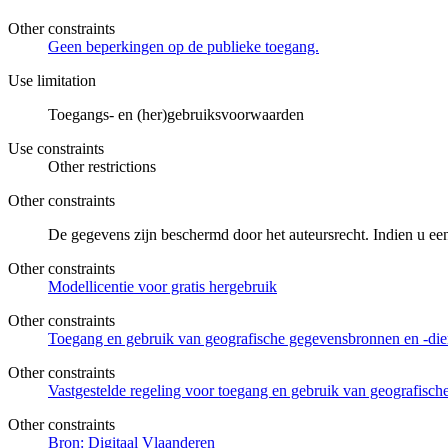
Other constraints
Geen beperkingen op de publieke toegang.
Use limitation
Toegangs- en (her)gebruiksvoorwaarden
Use constraints
Other restrictions
Other constraints
De gegevens zijn beschermd door het auteursrecht. Indien u ee
Other constraints
Modellicentie voor gratis hergebruik
Other constraints
Toegang en gebruik van geografische gegevensbronnen en -di
Other constraints
Vastgestelde regeling voor toegang en gebruik van geografisc
Other constraints
Bron: Digitaal Vlaanderen