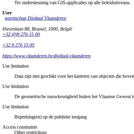
Ter ondersteuning van GIS-applicaties op alle beleidsniveaus.
User
agentschap Digitaal Vlaanderen
Havenlaan 88
,
Brussel
,
1000
,
België
+32 (0)9 276 15 00
+32 9 276 15 05
https://www.vlaanderen.be/digitaal-vlaanderen
Use limitation
Data zijn niet geschikt voor het karteren van objecten die bove
Use limitation
De geometrische nauwkeurigheid buiten het Vlaamse Gewest i
Use limitation
Beperking(en) op de publieke toegang
Access constraints
Other restrictions