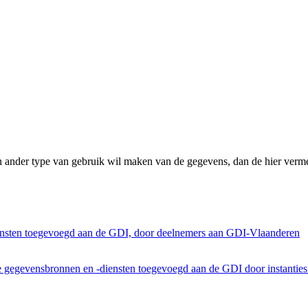
n ander type van gebruik wil maken van de gegevens, dan de hier verme
ensten toegevoegd aan de GDI, door deelnemers aan GDI-Vlaanderen
he gegevensbronnen en -diensten toegevoegd aan de GDI door instantie