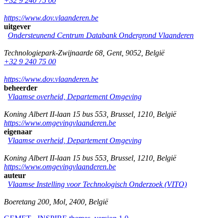
+32 9 240 75 00
https://www.dov.vlaanderen.be
uitgever
Ondersteunend Centrum Databank Ondergrond Vlaanderen
Technologiepark-Zwijnaarde 68
,
Gent
,
9052
,
België
+32 9 240 75 00
https://www.dov.vlaanderen.be
beheerder
Vlaamse overheid, Departement Omgeving
Koning Albert II-laan 15 bus 553
,
Brussel
,
1210
,
België
https://www.omgevingvlaanderen.be
eigenaar
Vlaamse overheid, Departement Omgeving
Koning Albert II-laan 15 bus 553
,
Brussel
,
1210
,
België
https://www.omgevingvlaanderen.be
auteur
Vlaamse Instelling voor Technologisch Onderzoek (VITO)
Boeretang 200
,
Mol
,
2400
,
België