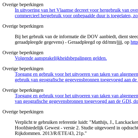
Overige beperkingen
In uitvoering van het Vlaamse decreet voor hergebruik van overh
commercieel hergebruik voor onbepaalde duur is toegelaten, zo
Overige beperkingen
Bij het gebruik van de informatie die DOV aanbiedt, dient ste
geraadpleegde gegevens) - Geraadpleegd op dd/mm/jjjj, op
htt
Overige beperkingen
Volgende aansprakelijkheidsbepalingen gelden.
Overige beperkingen
Toegang en gebruik voor het uitvoeren van taken van algemeen 
gebruik van geografische gegevensbronnen toegevoegd aan de 
Overige beperkingen
Toegang en gebruik voor het uitvoeren van taken van algemeen 
van geografische gegevensbronnen toegevoegd aan de GDI, door
Overige beperkingen
Verplicht te gebruiken referentie luidt: "Matthijs, J., Lancka
Hoofdstedelijk Gewest - versie 2. Studie uitgevoerd in opdra
Rijkdommen. 2013/R/ETE/43, 21p."