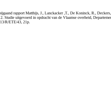
t bijgaand rapport Matthijs, J., Lanckacker ,T., De Koninck, R., Decke
 2. Studie uitgevoerd in opdracht van de Vlaamse overheid, Departeme
13/R/ETE/43, 21p.