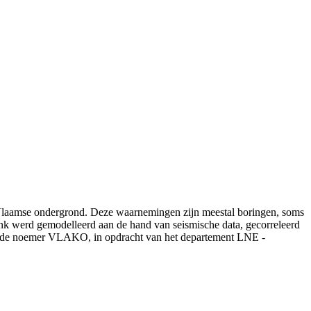
e Vlaamse ondergrond. Deze waarnemingen zijn meestal boringen, soms
lenk werd gemodelleerd aan de hand van seismische data, gecorreleerd
r de noemer VLAKO, in opdracht van het departement LNE -