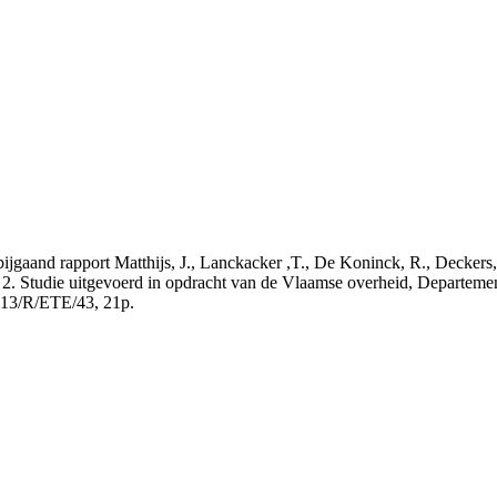
t bijgaand rapport Matthijs, J., Lanckacker ,T., De Koninck, R., Decke
 2. Studie uitgevoerd in opdracht van de Vlaamse overheid, Departeme
13/R/ETE/43, 21p.