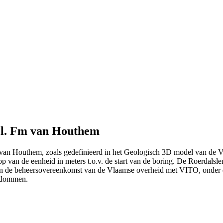
ncl. Fm van Houthem
 Fm van Houthem, zoals gedefinieerd in het Geologisch 3D model van d
op van de eenheid in meters t.o.v. de start van de boring. De Roerdals
van de beheersovereenkomst van de Vlaamse overheid met VITO, onde
kdommen.