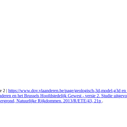
e 2 |
https://www.dov.vlaanderen.be/page/geologisch-3d-model-g3d en Ma
eren en het Brussels Hoofdstedelijk Gewest - versie 2. Studie uitgev
dergrond, Natuurlijke Rijkdommen. 2013/R/ETE/43, 21p
.