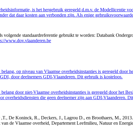
eidsinformatie, is het hergebruik geregeld d.m.v. de Modellicentie voor
nder dat daar kosten aan verbonden zijn. Als enige gebruiksvoorwaarde
eds volgende standaardreferentie gebruikt te worden: Databank Ondergr
ps://www.dov.vlaanderen.be
belang, op niveau van Vlaamse overheidsinstanties is geregeld door h
GDI, door deelnemers GDI-Vlaanderen. Dit gebruik is kosteloos.
belang door niet-Vlaamse overheidsinstanties is geregeld door het Bes
 overheidsdiensten die geen deelnemer zijn aan GDI-Vlaanderen. Dit 
cker ,T., De Koninck, R., Deckers, J., Lagrou D., en Broothaers, M., 2
cht van de Vlaamse overheid, Departement Leefmilieu, Natuur en Ener