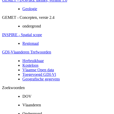
GEMET - INSPIRE themes, version 1.0
Geologie
GEMET - Concepten, versie 2.4
ondergrond
INSPIRE - Spatial scope
Regionaal
GDI-Vlaanderen Trefwoorden
Herbruikbaar
Kosteloos
Vlaamse Open data
Toegevoegd GDI-Vl
Geografische gegevens
Zoekwoorden
DOV
Vlaanderen
Ondergrond