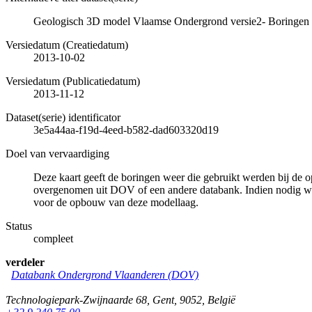
Geologisch 3D model Vlaamse Ondergrond versie2- Boringen geb
Versiedatum (Creatiedatum)
2013-10-02
Versiedatum (Publicatiedatum)
2013-11-12
Dataset(serie) identificator
3e5a44aa-f19d-4eed-b582-dad603320d19
Doel van vervaardiging
Deze kaart geeft de boringen weer die gebruikt werden bij de o
overgenomen uit DOV of een andere databank. Indien nodig werd
voor de opbouw van deze modellaag.
Status
compleet
verdeler
Databank Ondergrond Vlaanderen (DOV)
Technologiepark-Zwijnaarde 68
,
Gent
,
9052
,
België