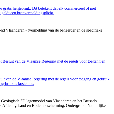
 gratis hergebruik. Dit betekent dat elk commercieel of niet-
 geldt een bronvermeldingsplicht.
ond Vlaanderen - (vermelding van de beheerder en de specifieke
et Besluit van de Vlaamse Regering met de regels voor toegang en
luit van de Vlaamse Regering met de regels voor toegang en gebruik
gebruik is kosteloos.
013. Geologisch 3D lagenmodel van Vlaanderen en het Brussels
gie, Afdeling Land en Bodembescherming, Ondergrond, Natuurlijke