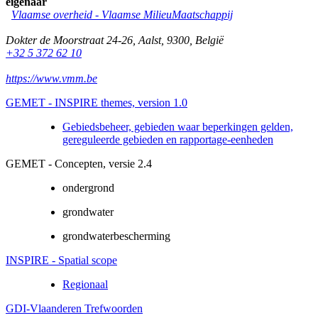
eigenaar
Vlaamse overheid - Vlaamse MilieuMaatschappij
Dokter de Moorstraat 24-26
,
Aalst
,
9300
,
België
+32 5 372 62 10
https://www.vmm.be
GEMET - INSPIRE themes, version 1.0
Gebiedsbeheer, gebieden waar beperkingen gelden,
gereguleerde gebieden en rapportage-eenheden
GEMET - Concepten, versie 2.4
ondergrond
grondwater
grondwaterbescherming
INSPIRE - Spatial scope
Regionaal
GDI-Vlaanderen Trefwoorden