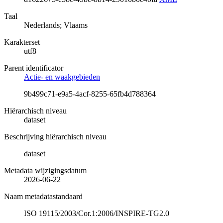
Taal
Nederlands; Vlaams
Karakterset
utf8
Parent identificator
Actie- en waakgebieden
9b499c71-e9a5-4acf-8255-65fb4d788364
Hiërarchisch niveau
dataset
Beschrijving hiërarchisch niveau
dataset
Metadata wijzigingsdatum
2026-06-22
Naam metadatastandaard
ISO 19115/2003/Cor.1:2006/INSPIRE-TG2.0