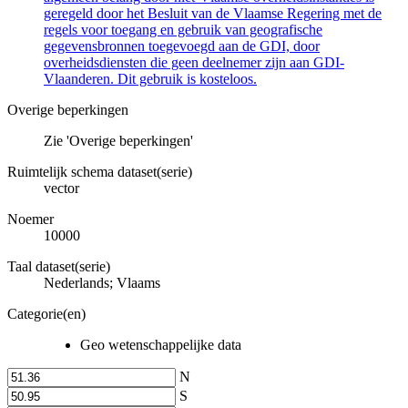
geregeld door het Besluit van de Vlaamse Regering met de
regels voor toegang en gebruik van geografische
gegevensbronnen toegevoegd aan de GDI, door
overheidsdiensten die geen deelnemer zijn aan GDI-
Vlaanderen. Dit gebruik is kosteloos.
Overige beperkingen
Zie 'Overige beperkingen'
Ruimtelijk schema dataset(serie)
vector
Noemer
10000
Taal dataset(serie)
Nederlands; Vlaams
Categorie(en)
Geo wetenschappelijke data
N
S