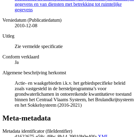
gegevens en van diensten met betrekking tot ruimtelijke
gegevens
Versiedatum (Publicatiedatum)
2010-12-08
Uitleg
Zie vermelde specificatie
Conform verklaard
Ja
Algemene beschrijving herkomst
Actie- en waakgebieden i.k.v. het gebiedspecifieke beleid
zoals vastgesteld in de herstelprogramma’s voor
grondwaterlichamen in ontoereikende kwantitatieve toestand
binnen het Centraal Vlaams Systeem, het Brulandkrijtsysteem
en het Sokkelsysteem (2016-2021)
Meta-metadata
Metadata identificator (fileIdentifier)
d1622675-e58c-49bc-8b14-29010b0e40fa
XML