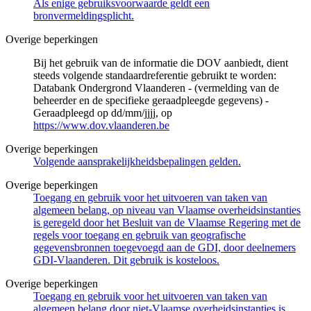
Als enige gebruiksvoorwaarde geldt een
bronvermeldingsplicht.
Overige beperkingen
Bij het gebruik van de informatie die DOV aanbiedt, dient
steeds volgende standaardreferentie gebruikt te worden:
Databank Ondergrond Vlaanderen - (vermelding van de
beheerder en de specifieke geraadpleegde gegevens) -
Geraadpleegd op dd/mm/jjjj, op
https://www.dov.vlaanderen.be
Overige beperkingen
Volgende aansprakelijkheidsbepalingen gelden.
Overige beperkingen
Toegang en gebruik voor het uitvoeren van taken van
algemeen belang, op niveau van Vlaamse overheidsinstanties
is geregeld door het Besluit van de Vlaamse Regering met de
regels voor toegang en gebruik van geografische
gegevensbronnen toegevoegd aan de GDI, door deelnemers
GDI-Vlaanderen. Dit gebruik is kosteloos.
Overige beperkingen
Toegang en gebruik voor het uitvoeren van taken van
algemeen belang door niet-Vlaamse overheidsinstanties is