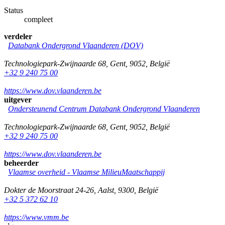
Status
compleet
verdeler
Databank Ondergrond Vlaanderen (DOV)
Technologiepark-Zwijnaarde 68
,
Gent
,
9052
,
België
+32 9 240 75 00
https://www.dov.vlaanderen.be
uitgever
Ondersteunend Centrum Databank Ondergrond Vlaanderen
Technologiepark-Zwijnaarde 68
,
Gent
,
9052
,
België
+32 9 240 75 00
https://www.dov.vlaanderen.be
beheerder
Vlaamse overheid - Vlaamse MilieuMaatschappij
Dokter de Moorstraat 24-26
,
Aalst
,
9300
,
België
+32 5 372 62 10
https://www.vmm.be