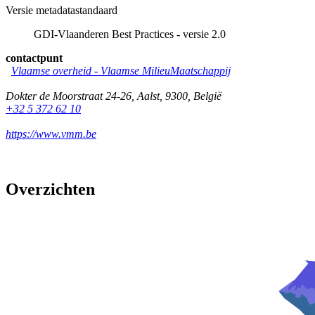
Versie metadatastandaard
GDI-Vlaanderen Best Practices - versie 2.0
contactpunt
Vlaamse overheid - Vlaamse MilieuMaatschappij
Dokter de Moorstraat 24-26
,
Aalst
,
9300
,
België
+32 5 372 62 10
https://www.vmm.be
Overzichten