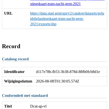
stingskaart-tram-nacht-gent-2021
URL
https://data.stad.gent/api/v2/catalog/datasets/gelu
idsbelastingskaart-tram-nacht-gent-
2021/exports/shp
Record
Cataloog record
Identificator
d117e78b-fb53-3b38-878d-88fb0fcb8d1e
Wijzigingsdatum
2026-08-08T01:30:05.574Z
Conformiteit met standaard
Titel
Dcat-ap-vl