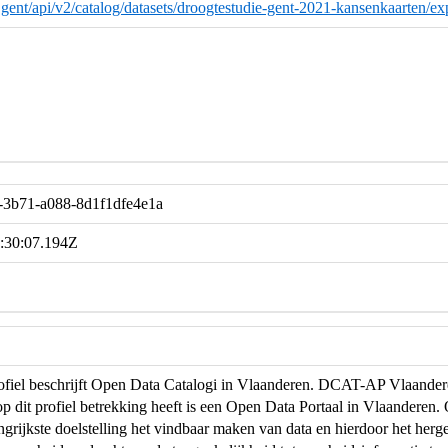
ad.gent/api/v2/catalog/datasets/droogtestudie-gent-2021-kansenkaarten/ex
-3b71-a088-8d1f1dfe4e1a
:30:07.194Z
profiel beschrijft Open Data Catalogi in Vlaanderen. DCAT-AP Vlaand
op dit profiel betrekking heeft is een Open Data Portaal in Vlaanderen
ngrijkste doelstelling het vindbaar maken van data en hierdoor het herg