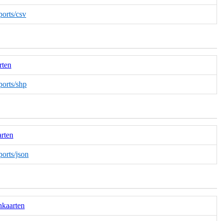
ports/csv
rten
ports/shp
arten
ports/json
nkaarten