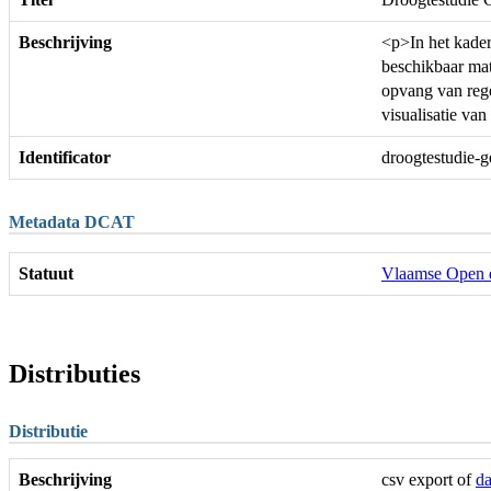
Beschrijving
<p>In het kader
beschikbaar mat
opvang van rege
visualisatie va
Identificator
droogtestudie-
Metadata DCAT
Statuut
Vlaamse Open 
Distributies
Distributie
Beschrijving
csv export of
da