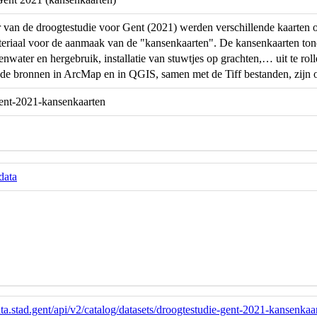
 van de droogtestudie voor Gent (2021) werden verschillende kaarten
eriaal voor de aanmaak van de "kansenkaarten". De kansenkaarten tone
nwater en hergebruik, installatie van stuwtjes op grachten,… uit te r
n de bronnen in ArcMap en in QGIS, samen met de Tiff bestanden, zijn
gent-2021-kansenkaarten
data
ta.stad.gent/api/v2/catalog/datasets/droogtestudie-gent-2021-kansenkaa