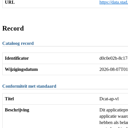
URL
https://data.st
Record
Cataloog record
Identificator
d0c0e02b-8c17
Wijzigingsdatum
2026-08-07T01
Conformiteit met standaard
Titel
Dcat-ap-vl
Beschrijving
Dit applicatie
applicatie waar
hebben als bela