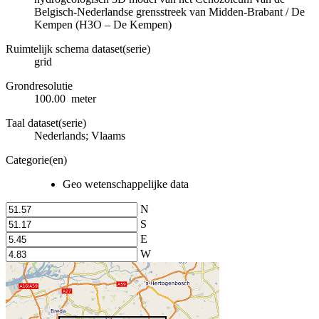
Belgisch-Nederlandse grensstreek van Midden-Brabant / De
Kempen (H3O – De Kempen)
Ruimtelijk schema dataset(serie)
grid
Grondresolutie
100.00 meter
Taal dataset(serie)
Nederlands; Vlaams
Categorie(en)
Geo wetenschappelijke data
N
S
E
W