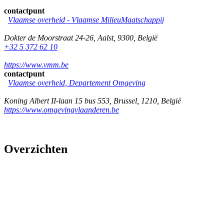
contactpunt
Vlaamse overheid - Vlaamse MilieuMaatschappij
Dokter de Moorstraat 24-26
,
Aalst
,
9300
,
België
+32 5 372 62 10
https://www.vmm.be
contactpunt
Vlaamse overheid, Departement Omgeving
Koning Albert II-laan 15 bus 553
,
Brussel
,
1210
,
België
https://www.omgevingvlaanderen.be
Overzichten