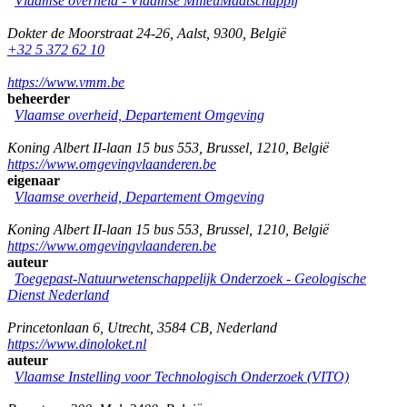
Vlaamse overheid - Vlaamse MilieuMaatschappij
Dokter de Moorstraat 24-26
,
Aalst
,
9300
,
België
+32 5 372 62 10
https://www.vmm.be
beheerder
Vlaamse overheid, Departement Omgeving
Koning Albert II-laan 15 bus 553
,
Brussel
,
1210
,
België
https://www.omgevingvlaanderen.be
eigenaar
Vlaamse overheid, Departement Omgeving
Koning Albert II-laan 15 bus 553
,
Brussel
,
1210
,
België
https://www.omgevingvlaanderen.be
auteur
Toegepast-Natuurwetenschappelijk Onderzoek - Geologische
Dienst Nederland
Princetonlaan 6
,
Utrecht
,
3584 CB
,
Nederland
https://www.dinoloket.nl
auteur
Vlaamse Instelling voor Technologisch Onderzoek (VITO)