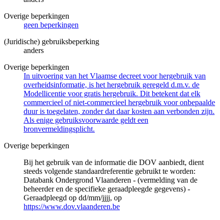
Overige beperkingen
geen beperkingen
(Juridische) gebruiksbeperking
anders
Overige beperkingen
In uitvoering van het Vlaamse decreet voor hergebruik van
overheidsinformatie, is het hergebruik geregeld d.m.v. de
Modellicentie voor gratis hergebruik. Dit betekent dat elk
commercieel of niet-commercieel hergebruik voor onbepaalde
duur is toegelaten, zonder dat daar kosten aan verbonden zijn.
Als enige gebruiksvoorwaarde geldt een
bronvermeldingsplicht.
Overige beperkingen
Bij het gebruik van de informatie die DOV aanbiedt, dient
steeds volgende standaardreferentie gebruikt te worden:
Databank Ondergrond Vlaanderen - (vermelding van de
beheerder en de specifieke geraadpleegde gegevens) -
Geraadpleegd op dd/mm/jjjj, op
https://www.dov.vlaanderen.be