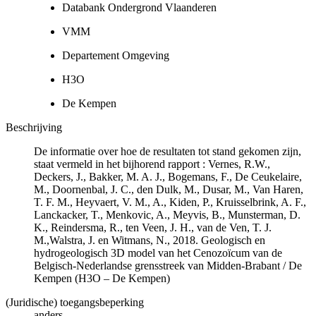
Databank Ondergrond Vlaanderen
VMM
Departement Omgeving
H3O
De Kempen
Beschrijving
De informatie over hoe de resultaten tot stand gekomen zijn,
staat vermeld in het bijhorend rapport : Vernes, R.W.,
Deckers, J., Bakker, M. A. J., Bogemans, F., De Ceukelaire,
M., Doornenbal, J. C., den Dulk, M., Dusar, M., Van Haren,
T. F. M., Heyvaert, V. M., A., Kiden, P., Kruisselbrink, A. F.,
Lanckacker, T., Menkovic, A., Meyvis, B., Munsterman, D.
K., Reindersma, R., ten Veen, J. H., van de Ven, T. J.
M.,Walstra, J. en Witmans, N., 2018. Geologisch en
hydrogeologisch 3D model van het Cenozoïcum van de
Belgisch-Nederlandse grensstreek van Midden-Brabant / De
Kempen (H3O – De Kempen)
(Juridische) toegangsbeperking
anders