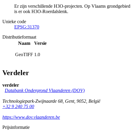
Er zijn verschillende H3O-projecten. Op Vlaams grondgebied
is er ook H3O-Roerdalslenk.
Unieke code
EPSG:31370
Distributieformaat
Naam
Versie
GeoTIFF
1.0
Verdeler
verdeler
Databank Ondergrond Vlaanderen (DOV)
Technologiepark-Zwijnaarde 68
,
Gent
,
9052
,
België
+32 9 240 75 00
https://www.dov.vlaanderen.be
Prijsinformatie