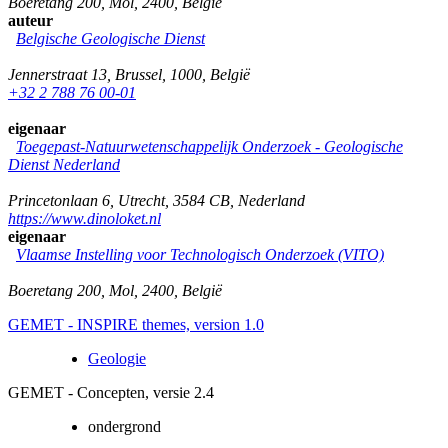
Boeretang 200
,
Mol
,
2400
,
België
auteur
Belgische Geologische Dienst
Jennerstraat 13
,
Brussel
,
1000
,
België
+32 2 788 76 00-01
eigenaar
Toegepast-Natuurwetenschappelijk Onderzoek - Geologische
Dienst Nederland
Princetonlaan 6
,
Utrecht
,
3584 CB
,
Nederland
https://www.dinoloket.nl
eigenaar
Vlaamse Instelling voor Technologisch Onderzoek (VITO)
Boeretang 200
,
Mol
,
2400
,
België
GEMET - INSPIRE themes, version 1.0
Geologie
GEMET - Concepten, versie 2.4
ondergrond