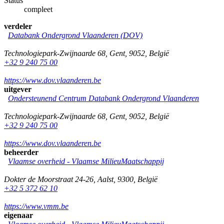
Status
compleet
verdeler
Databank Ondergrond Vlaanderen (DOV)
Technologiepark-Zwijnaarde 68
,
Gent
,
9052
,
België
+32 9 240 75 00
https://www.dov.vlaanderen.be
uitgever
Ondersteunend Centrum Databank Ondergrond Vlaanderen
Technologiepark-Zwijnaarde 68
,
Gent
,
9052
,
België
+32 9 240 75 00
https://www.dov.vlaanderen.be
beheerder
Vlaamse overheid - Vlaamse MilieuMaatschappij
Dokter de Moorstraat 24-26
,
Aalst
,
9300
,
België
+32 5 372 62 10
https://www.vmm.be
eigenaar