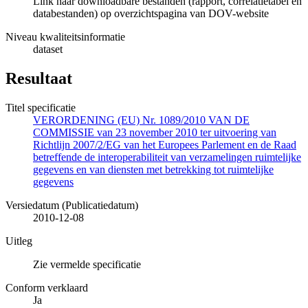
Link naar downloadbare bestanden (rapport, correlatietabel en
databestanden) op overzichtspagina van DOV-website
Niveau kwaliteitsinformatie
dataset
Resultaat
Titel specificatie
VERORDENING (EU) Nr. 1089/2010 VAN DE
COMMISSIE van 23 november 2010 ter uitvoering van
Richtlijn 2007/2/EG van het Europees Parlement en de Raad
betreffende de interoperabiliteit van verzamelingen ruimtelijke
gegevens en van diensten met betrekking tot ruimtelijke
gegevens
Versiedatum (Publicatiedatum)
2010-12-08
Uitleg
Zie vermelde specificatie
Conform verklaard
Ja