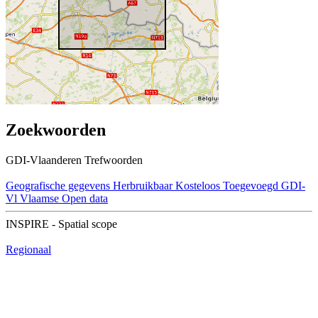
Zoekwoorden
GDI-Vlaanderen Trefwoorden
Geografische gegevens
Herbruikbaar
Kosteloos
Toegevoegd GDI-
Vl
Vlaamse Open data
INSPIRE - Spatial scope
Regionaal