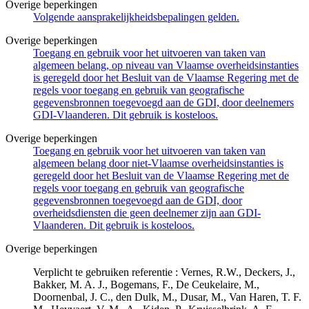
Overige beperkingen
Volgende aansprakelijkheidsbepalingen gelden.
Overige beperkingen
Toegang en gebruik voor het uitvoeren van taken van
algemeen belang, op niveau van Vlaamse overheidsinstanties
is geregeld door het Besluit van de Vlaamse Regering met de
regels voor toegang en gebruik van geografische
gegevensbronnen toegevoegd aan de GDI, door deelnemers
GDI-Vlaanderen. Dit gebruik is kosteloos.
Overige beperkingen
Toegang en gebruik voor het uitvoeren van taken van
algemeen belang door niet-Vlaamse overheidsinstanties is
geregeld door het Besluit van de Vlaamse Regering met de
regels voor toegang en gebruik van geografische
gegevensbronnen toegevoegd aan de GDI, door
overheidsdiensten die geen deelnemer zijn aan GDI-
Vlaanderen. Dit gebruik is kosteloos.
Overige beperkingen
Verplicht te gebruiken referentie : Vernes, R.W., Deckers, J.,
Bakker, M. A. J., Bogemans, F., De Ceukelaire, M.,
Doornenbal, J. C., den Dulk, M., Dusar, M., Van Haren, T. F.