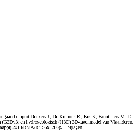
t bijgaand rapport Deckers J., De Koninck R., Bos S., Broothaers M., Di
 (G3Dv3) en hydrogeologisch (H3D) 3D-lagenmodel van Vlaanderen. S
appij 2018/RMA/R/1569, 286p. + bijlagen