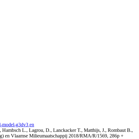
3d-model-g3dv3 en
, Hambsch L., Lagrou, D., Lanckacker T., Matthijs, J., Rombaut B.,
ing) en Vlaamse Milieumaatschappij 2018/RMA/R/1569, 286p +