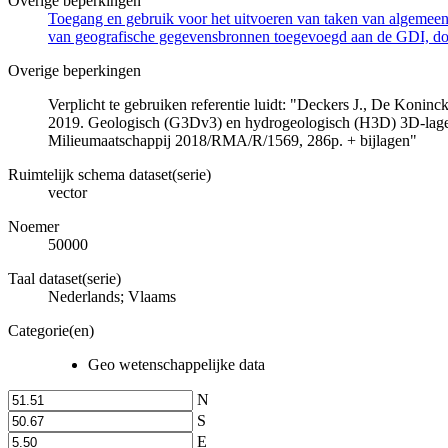
Overige beperkingen
Toegang en gebruik voor het uitvoeren van taken van algemeen 
van geografische gegevensbronnen toegevoegd aan de GDI, door
Overige beperkingen
Verplicht te gebruiken referentie luidt: "Deckers J., De Koni
2019. Geologisch (G3Dv3) en hydrogeologisch (H3D) 3D-lage
Milieumaatschappij 2018/RMA/R/1569, 286p. + bijlagen"
Ruimtelijk schema dataset(serie)
vector
Noemer
50000
Taal dataset(serie)
Nederlands; Vlaams
Categorie(en)
Geo wetenschappelijke data
N
S
E