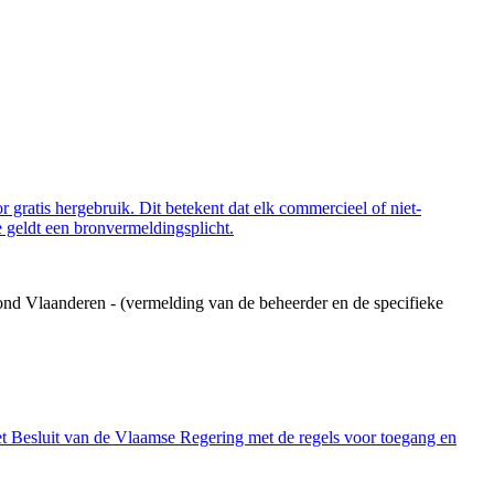
 gratis hergebruik. Dit betekent dat elk commercieel of niet-
 geldt een bronvermeldingsplicht.
ond Vlaanderen - (vermelding van de beheerder en de specifieke
et Besluit van de Vlaamse Regering met de regels voor toegang en