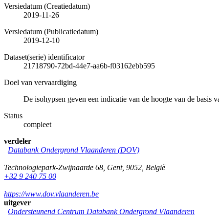
Versiedatum (Creatiedatum)
2019-11-26
Versiedatum (Publicatiedatum)
2019-12-10
Dataset(serie) identificator
21718790-72bd-44e7-aa6b-f03162ebb595
Doel van vervaardiging
De isohypsen geven een indicatie van de hoogte van de basis
Status
compleet
verdeler
Databank Ondergrond Vlaanderen (DOV)
Technologiepark-Zwijnaarde 68
,
Gent
,
9052
,
België
+32 9 240 75 00
https://www.dov.vlaanderen.be
uitgever
Ondersteunend Centrum Databank Ondergrond Vlaanderen