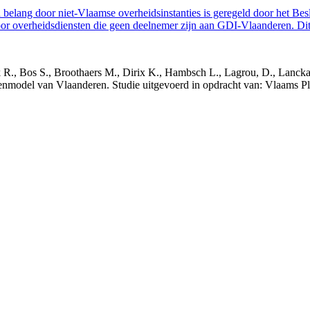
belang door niet-Vlaamse overheidsinstanties is geregeld door het Bes
 overheidsdiensten die geen deelnemer zijn aan GDI-Vlaanderen. Dit 
nck R., Bos S., Broothaers M., Dirix K., Hambsch L., Lagrou, D., Lanck
nmodel van Vlaanderen. Studie uitgevoerd in opdracht van: Vlaams