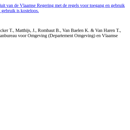
luit van de Vlaamse Regering met de regels voor toegang en gebruik
gebruik is kosteloos.
acker T., Matthijs, J., Rombaut B., Van Baelen K. & Van Haren T.,
 Planbureau voor Omgeving (Departement Omgeving) en Vlaamse