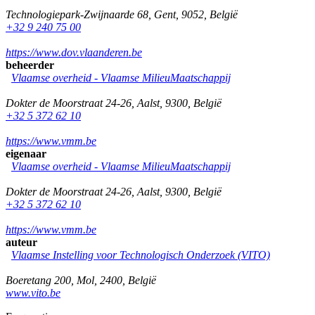
Technologiepark-Zwijnaarde 68
,
Gent
,
9052
,
België
+32 9 240 75 00
https://www.dov.vlaanderen.be
beheerder
Vlaamse overheid - Vlaamse MilieuMaatschappij
Dokter de Moorstraat 24-26
,
Aalst
,
9300
,
België
+32 5 372 62 10
https://www.vmm.be
eigenaar
Vlaamse overheid - Vlaamse MilieuMaatschappij
Dokter de Moorstraat 24-26
,
Aalst
,
9300
,
België
+32 5 372 62 10
https://www.vmm.be
auteur
Vlaamse Instelling voor Technologisch Onderzoek (VITO)
Boeretang 200
,
Mol
,
2400
,
België
www.vito.be