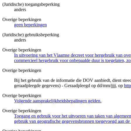
(Juridische) toegangsbeperking
anders
Overige beperkingen
geen beperkingen
(Juridische) gebruiksbeperking
anders
Overige beperkingen
In uitvoering van het Vlaamse decreet voor hergebruik van overh
commercieel hergebruik voor onbepaalde duur is toegelaten, zo
Overige beperkingen
Bij het gebruik van de informatie die DOV aanbiedt, dient ste
geraadpleegde gegevens) - Geraadpleegd op dd/mm/jjjj, op
htt
Overige beperkingen
Volgende aansprakelijkheidsbepalingen gelden.
Overige beperkingen
Toegang en gebruik voor het uitvoeren van taken van algemeen 
gebruik van geografische gegevensbronnen toegevoegd aan de 