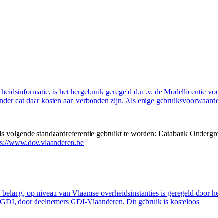
eidsinformatie, is het hergebruik geregeld d.m.v. de Modellicentie voor
nder dat daar kosten aan verbonden zijn. Als enige gebruiksvoorwaarde
eds volgende standaardreferentie gebruikt te worden: Databank Ondergr
ps://www.dov.vlaanderen.be
belang, op niveau van Vlaamse overheidsinstanties is geregeld door h
GDI, door deelnemers GDI-Vlaanderen. Dit gebruik is kosteloos.