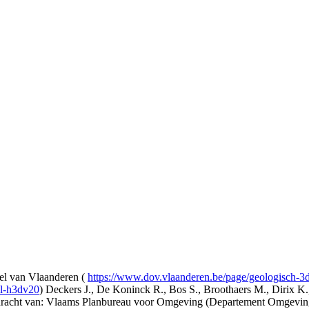
l van Vlaanderen (
https://www.dov.vlaanderen.be/page/geologisch-
el-h3dv20
) Deckers J., De Koninck R., Bos S., Broothaers M., Dirix K.
opdracht van: Vlaams Planbureau voor Omgeving (Departement Omgev