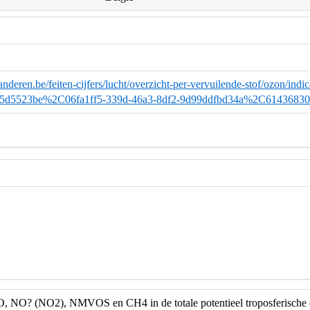
anderen.be/feiten-cijfers/lucht/overzicht-per-vervuilende-stof/ozon/in
c5d5523be%2C06fa1ff5-339d-46a3-8df2-9d99ddfbd34a%2C61436830-
, NO? (NO2), NMVOS en CH4 in de totale potentieel troposferische 