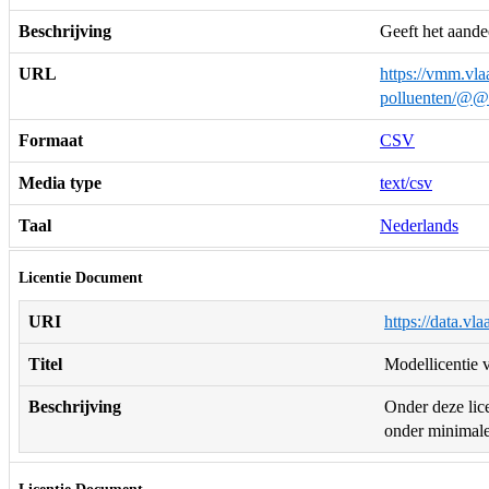
Beschrijving
Geeft het aand
URL
https://vmm.vla
polluenten/@@
Formaat
CSV
Media type
text/csv
Taal
Nederlands
Licentie Document
URI
https://data.vl
Titel
Modellicentie v
Beschrijving
Onder deze lice
onder minimale 