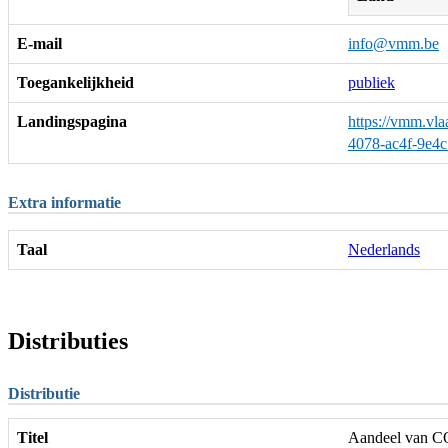
E-mail
info@vmm.be
Toegankelijkheid
publiek
Landingspagina
https://vmm.vla
4078-ac4f-9e4
Extra informatie
Taal
Nederlands
Distributies
Distributie
Titel
Aandeel van CO