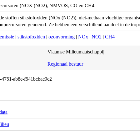
precursoren (NOX (NO2), NMVOS, CO en CH4
e stoffen stikstofoxiden (NOx (NO2)), niet-methaan vluchtige orga
nprecursoren genoemd. Ze hebben een verschillend aandeel in de trop
emissie
|
stikstofoxiden
|
ozonvorming
|
NOx
|
NO2
|
CH4
Vlaamse Milieumaatschappij
Regionaal bestuur
-4751-ab8e-f541bcbac9c2
data
ilieu