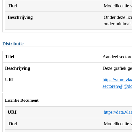
Titel
Modellicentie v
Beschrijving
Onder deze lice
onder minimale 
Distributie
Titel
Aandeel sectore
Beschrijving
Deze grafiek ge
URL
https://vmm.vla
sectoren/@@do
Licentie Document
URI
https://data.vl
Titel
Modellicentie v