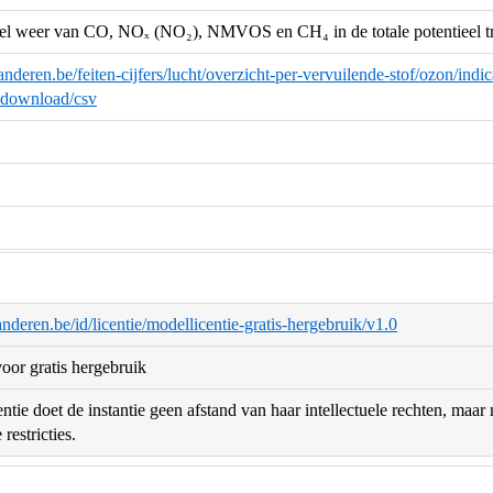
eel weer van CO, NOₓ (NO₂), NMVOS en CH₄ in de totale potentieel tr
anderen.be/feiten-cijfers/lucht/overzicht-per-vervuilende-stof/ozon/ind
download/csv
aanderen.be/id/licentie/modellicentie-gratis-hergebruik/v1.0
oor gratis hergebruik
ntie doet de instantie geen afstand van haar intellectuele rechten, maa
restricties.