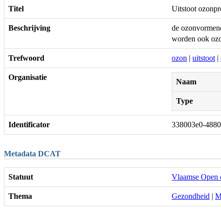
Titel
Uitstoot ozon
Beschrijving
de ozonvormend
worden ook ozo
Trefwoord
ozon
|
uitstoot
|
Organisatie
Naam
Type
Identificator
338003e0-4880
Metadata DCAT
Statuut
Vlaamse Open 
Thema
Gezondheid
|
M