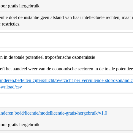
oor gratis hergebruik
ntie doet de instantie geen afstand van haar intellectuele rechten, maa
restricties.
n in de totale potentieel troposferische ozonemissie
eft het aandeel weer van de economische sectoren in de totale potentiee
anderen.be/feiten-cijfers/lucht/overzicht-per-vervuilende-stof/ozon/ind
wnload/csv
aanderen.be/id/licentie/modellicentie-gratis-hergebruik/v1.0
oor gratis hergebruik