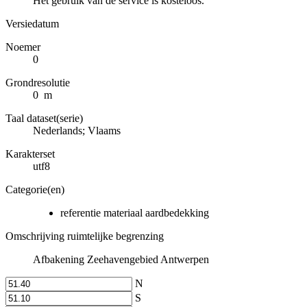
Het gebruik van de service is kosteloos.
Versiedatum
Noemer
0
Grondresolutie
0 m
Taal dataset(serie)
Nederlands; Vlaams
Karakterset
utf8
Categorie(en)
referentie materiaal aardbedekking
Omschrijving ruimtelijke begrenzing
Afbakening Zeehavengebied Antwerpen
N
S