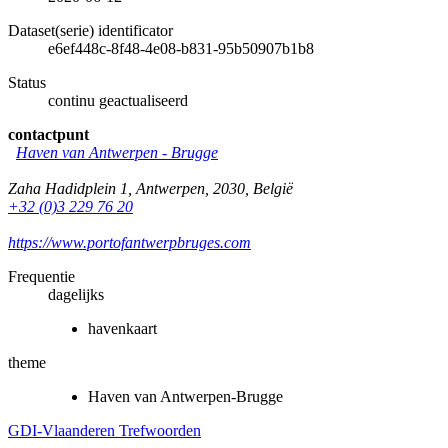
Dataset(serie) identificator
e6ef448c-8f48-4e08-b831-95b50907b1b8
Status
continu geactualiseerd
contactpunt
Haven van Antwerpen - Brugge
Zaha Hadidplein 1
,
Antwerpen
,
2030
,
België
+32 (0)3 229 76 20
https://www.portofantwerpbruges.com
Frequentie
dagelijks
havenkaart
theme
Haven van Antwerpen-Brugge
GDI-Vlaanderen Trefwoorden