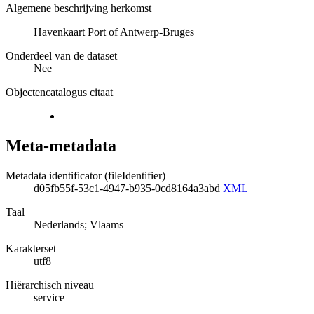
Algemene beschrijving herkomst
Havenkaart Port of Antwerp-Bruges
Onderdeel van de dataset
Nee
Objectencatalogus citaat
Meta-metadata
Metadata identificator (fileIdentifier)
d05fb55f-53c1-4947-b935-0cd8164a3abd
XML
Taal
Nederlands; Vlaams
Karakterset
utf8
Hiërarchisch niveau
service